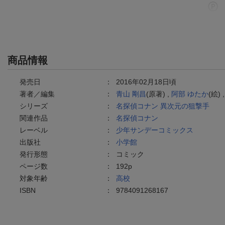
商品情報
発売日
：
2016年02月18日頃
著者／編集
：
青山 剛昌
(原著) ,
阿部 ゆたか
(絵) 
シリーズ
：
名探偵コナン 異次元の狙撃手
関連作品
：
名探偵コナン
レーベル
：
少年サンデーコミックス
出版社
：
小学館
発行形態
：
コミック
ページ数
：
192p
対象年齢
：
高校
ISBN
：
9784091268167