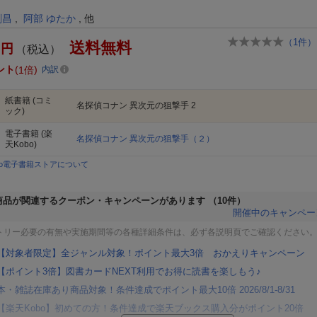
）
剛昌
,
阿部 ゆたか
, 他
（
1
件）
送料無料
円
（税込）
ント
1倍
内訳
紙書籍
(コミ
名探偵コナン 異次元の狙撃手 2
ック)
電子書籍
(楽
名探偵コナン 異次元の狙撃手（２）
天Kobo)
bo電子書籍ストアについて
商品が関連するクーポン・キャンペーンがあります
（10件）
開催中のキャンペー
トリー必要の有無や実施期間等の各種詳細条件は、必ず各説明頁でご確認ください
【対象者限定】全ジャンル対象！ポイント最大3倍 おかえりキャンペーン
【ポイント3倍】図書カードNEXT利用でお得に読書を楽しもう♪
本・雑誌在庫あり商品対象！条件達成でポイント最大10倍 2026/8/1-8/31
【楽天Kobo】初めての方！条件達成で楽天ブックス購入分がポイント20倍