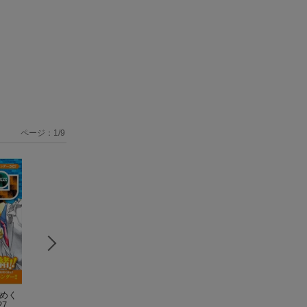
ページ：
1
/
9
日めく
サイエンスコナン プ
名探偵コナン ハイウ
名探偵コナン＆理
7 〜
レミアム 科学者の不
ェイの堕天使
（小学
探偵団 8 コナン