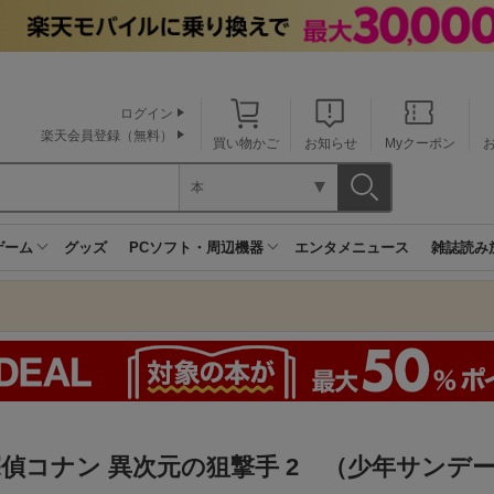
ログイン
楽天会員登録（無料）
買い物かご
お知らせ
Myクーポン
本
ゲーム
グッズ
PCソフト・周辺機器
エンタメニュース
雑誌読み
偵コナン 異次元の狙撃手 2 （少年サンデ