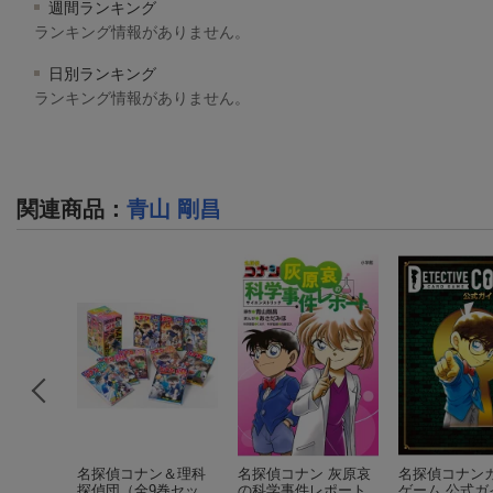
週間ランキング
ランキング情報がありません。
日別ランキング
ランキング情報がありません。
関連商品
：
青山 剛昌
の12才
名探偵コナン＆理科
名探偵コナン 灰原哀
名探偵コナン
センスを
探偵団（全9巻セッ
の科学事件レポート
ゲーム 公式ガ