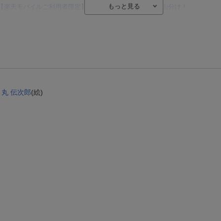
【楽天モバイルご利用者限定】条件達成で100万ポイント山分け！
【Rakuten Fashion×楽天ブックス】条件達成で10万ポイント山分け
【スタンプカード】楽天ポイントもらえる＆抽選で豪華景品が当たる！
エントリー＆3,000円以上購入で無料データSIM（3GB/月プラン）が当たる！
楽天モバイル紹介キャンペーンの拡散で300円OFFクーポン進呈
条件達成で楽天限定・宝塚歌劇 宙組貸切公演ペアチケットが当たる
,
丸 伝次郎
(絵)