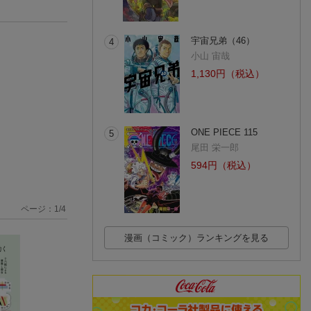
宇宙兄弟（46）
4
小山 宙哉
1,130円（税込）
ONE PIECE 115
5
尾田 栄一郎
594円（税込）
ページ：
1
/
4
漫画（コミック）ランキングを見る