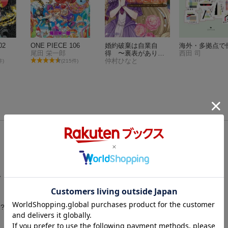
02
ONE PIECE 106
婚約破棄は自業自
海外・多拠点で
尾田 栄一郎
得 〜裏表がありす
西田 司
ぎる妹はボロを出し
仲村ひなと
件)
(215件)
て自滅し、私に幸運
が舞い込みました〜1
、
?