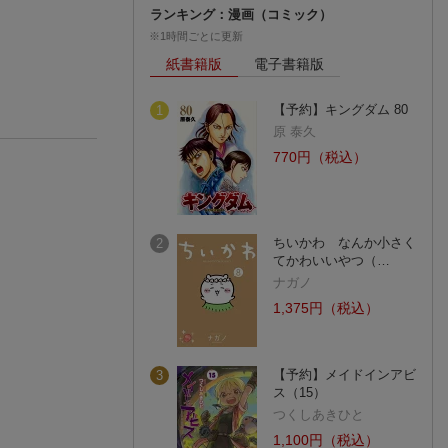
ランキング：漫画（コミック）
※1時間ごとに更新
紙書籍版
電子書籍版
【予約】キングダム 80
1
原 泰久
770円（税込）
ちいかわ なんか小さく
2
てかわいいやつ（…
ナガノ
1,375円（税込）
【予約】メイドインアビ
3
ス（15）
つくしあきひと
1,100円（税込）