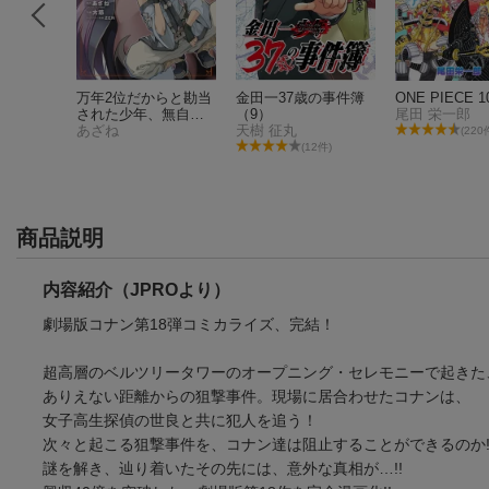
ランド 1
万年2位だからと勘当
金田一37歳の事件簿
ONE PIECE 1
された少年、無自覚
（9）
尾田 栄一郎
に無双する（5）
あざね
天樹 征丸
(220
4件)
(12件)
商品説明
内容紹介（JPROより）
劇場版コナン第18弾コミカライズ、完結！
超高層のベルツリータワーのオープニング・セレモニーで起きた
ありえない距離からの狙撃事件。現場に居合わせたコナンは、
女子高生探偵の世良と共に犯人を追う！
次々と起こる狙撃事件を、コナン達は阻止することができるのか!
謎を解き、辿り着いたその先には、意外な真相が…!!