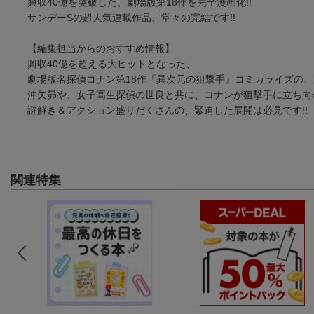
興収40億を突破した、劇場版第18作を完全漫画化!!
サンデーSの超人気連載作品、堂々の完結です!!
【編集担当からのおすすめ情報】
興収40億を超える大ヒットとなった、
劇場版名探偵コナン第18作『異次元の狙撃手』コミカライズの
沖矢昴や、女子高生探偵の世良と共に、コナンが狙撃手に立ち向
謎解き＆アクション盛りだくさんの、緊迫した展開は必見です!!
関連特集