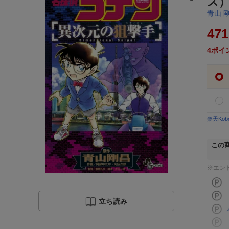
ス
青山 
471
4
ポイ
楽天Ko
この
※エン
立ち読み