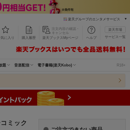
楽天グループのエンタメサービス
本/ゲーム/CD/DVD
注文内容の確認・
楽天市場
キャンセル
楽天ブックス
サービス一覧
お気に入り
購入履歴
楽天ブックスMyページ
ヘルプ
電子書籍
楽天Kobo
雑誌読み放題
楽天マガジン
放題
音楽配信
電子書籍(楽天Kobo)
R18+
音楽配信
楽天ミュージック
動画配信
楽天TV
動画配信ガイド
Rakuten PLAY
無料テレビ
Rチャンネル
ーコミック
チケット
ご注文できない商品