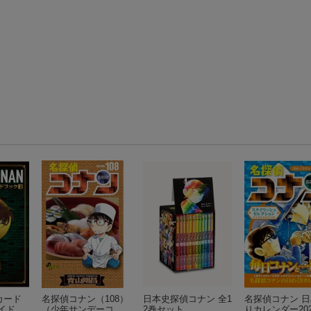
カード
名探偵コナン（108）
日本史探偵コナン 全1
名探偵コナン 
イドブ
（少年サンデーコミ
2巻セット
りカレンダー202