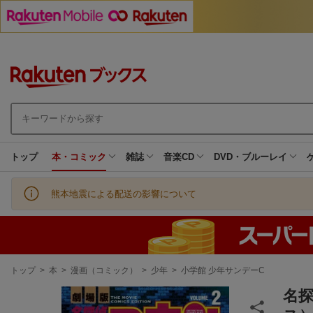
トップ
本・コミック
雑誌
音楽CD
DVD・ブルーレイ
熊本地震による配送の影響について
現
トップ
>
本
>
漫画（コミック）
>
少年
>
小学館 少年サンデーC
在
地
名探