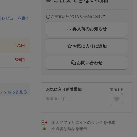
楽天チケット
エンタメニュース
推し楽
ご注文いただけない商品に関して
|
レビューを書く
再入荷のお知らせ
471
円
528
円
お問い合わせ
お気に入り新着通知
追加する
ンをもっと見る
未追加：
4
件
。
楽天アフィリエイトのリンクを作成
不適切な商品を報告