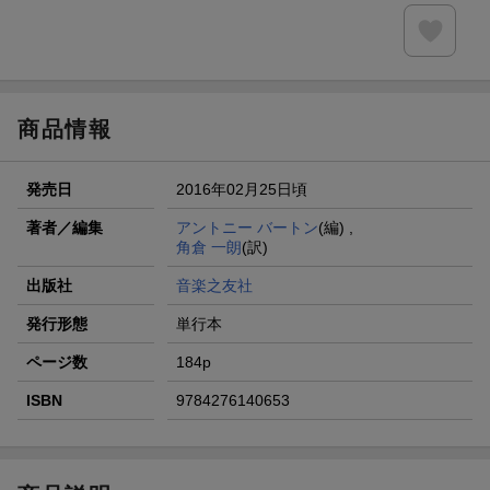
商品情報
発売日
2016年02月25日頃
著者／編集
アントニー バートン
(編) ,
角倉 一朗
(訳)
出版社
音楽之友社
発行形態
単行本
ページ数
184p
ISBN
9784276140653