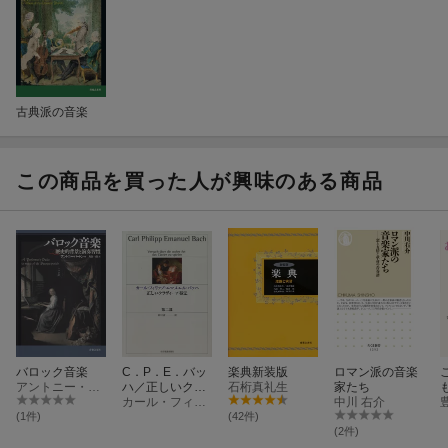
古典派の音楽
この商品を買った人が興味のある商品
バロック音楽
C．P．E．バッ
楽典新装版
ロマン派の音楽
アントニー・バートン
ハ／正しいクラ
石桁真礼生
家たち
ヴィーア奏法第
カール・フィリップ・エマニュエル・バッハ
中川 右介
2部第2版
(1件)
(42件)
(2件)