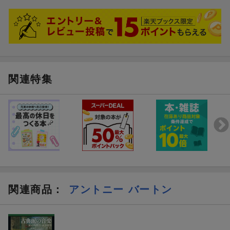
関連特集
関連商品
：
アントニー バートン