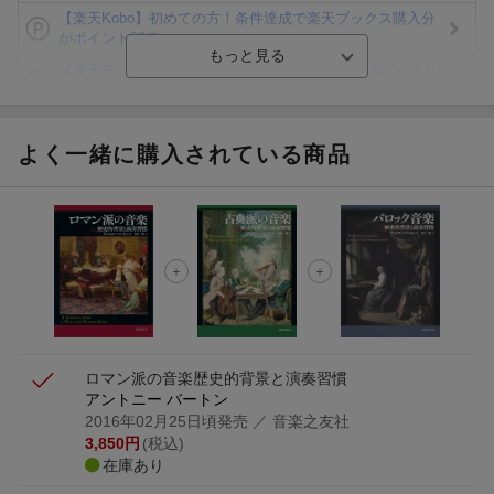
【楽天Kobo】初めての方！条件達成で楽天ブックス購入分
がポイント20倍
【楽天モバイルご利用者限定】条件達成で100万ポイント山
分け！
【Rakuten Fashion×楽天ブックス】条件達成で10万ポイン
ト山分け
よく一緒に購入されている商品
【スタンプカード】楽天ポイントもらえる＆抽選で豪華景品
が当たる！
エントリー＆3,000円以上購入で無料データSIM（3GB/月プ
ラン）が当たる！
楽天モバイル紹介キャンペーンの拡散で300円OFFクーポン
進呈
ロマン派の音楽
歴史的背景と演奏習慣
アントニー バートン
2016年02月25日頃発売
／ 音楽之友社
3,850
円
(税込)
在庫あり