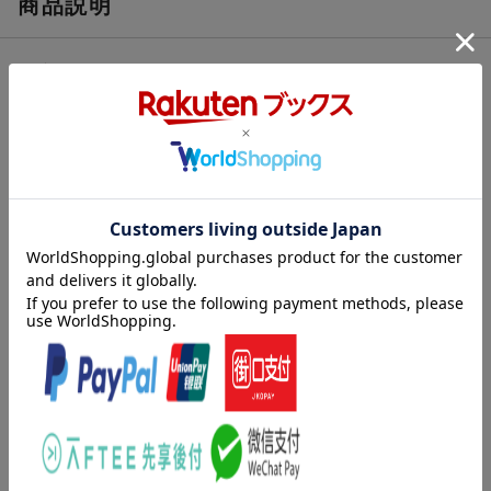
商品説明
内容紹介
1:■第1章： 歴史的背景 ヒュー・マクドナルド
2:■第2章： 記譜法と解釈 クライヴ・ブラウン
3:■第3章： 鍵盤楽器 ロイ・ホワット
4:■第4章： 弦楽器 ロビン・ストーウェル
5:■第5章： 管楽器 トレヴァー・ハーバート
6:■第6章： 歌唱 デイヴィッド・メイソン
7:■第7章： 原典資料とエディション ロバート・パスカル
8:・・・・・・・・・・・・・・・・・・・・・・・・・・・・・
9:〜『バロック音楽』、『古典派の音楽』に続く、3巻シリーズの
完結編。
10:1828年（ベルリオーズの作品1）から1914年頃までのロマン派
11:時代を対象とした演奏の手引き。鍵盤、弦、管、声楽の各分野
の章、
12:そしてその前後に、全ての分野に共通する章（「歴史的背
内容紹介（JPROより）
景」、
13:「記譜法と解釈」、「原典資料とエディション」）が置かれて
本書は、1828年（ベルリオーズの作品1）から1914年頃までのロ