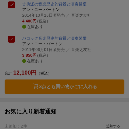
古典派の音楽
歴史的背景と演奏習慣
アントニー バートン
2014年10月15日頃発売
／ 音楽之友社
4,400
円
(税込)
在庫あり
バロック音楽
歴史的背景と演奏習慣
アントニー・バートン
2011年06月01日頃発売
／ 音楽之友社
3,850
円
(税込)
在庫あり
12,100
円
合計
（税込）
3点とも買い物かごに入れる
お気に入り新着通知
未追加：
2
件
追加する