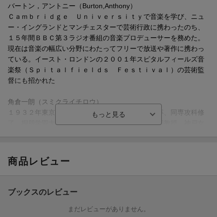
第3章 鍵盤楽器
バートン，アントニー（Burton,Anthony）
Ｃａｍｂｒｉｄｇｅ Ｕｎｉｖｅｒｓｉｔｙで音楽を学び、ニュ
第4章 弦楽器
ー・イングランドとマンチェスターで芸術行政に携わったのち、
１５年間ＢＢＣ第３ラジオ番組の音楽プロデューサーを務めた。
第5章 管楽器
現在は音楽の幅広い分野にわたってフリーで放送や著作に携わっ
ている。イースト・ロンドンの２００１年スピタルフィールズ音
第6章 歌唱
楽祭（Ｓｐｉｔａｌｆｉｅｌｄｓ Ｆｅｓｔｉｖａｌ）の芸術監
督にも招かれた
第7章 原典資料とエディション
角倉一朗（スミクライチロウ）
読書案内／CDについて
１９３２年東京生。東京芸術大学音楽学部楽理科卒、同専攻科修
了。桐朋学園大学助教授、東京芸術大学助教授、同教授、神戸女
訳者あとがき／人名索引／事項索引
学院大学特任教授を歴任。元日本音楽学会会長、元国際音楽学会
理事。現在、東京芸術大学名誉教授（本データはこの書籍が刊行
された当時に掲載されていたものです）
商品レビュー
ブックスのレビュー
まだレビューがありません。