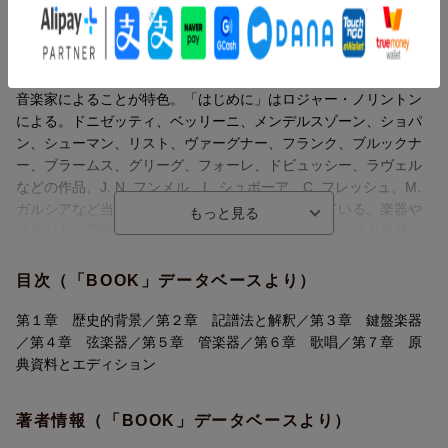
いる。
マン派時代を対象とした演奏の手引きである。鍵盤、弦、管、声
14:学問的知識のみならず、演奏体験をもつ音楽家によることが特
楽の各分野の章、そしてその前後に、すべての分野に共通する章
色。
（「歴史的背景」「記譜法と解釈」「原典資料とエディショ
15:ドニゼッティ、ベッリーニ、メンデルスゾーン、ショパンなど
ン」）が置かれている。学問的知識のみならず、演奏体験をもつ
の作品、
音楽家によることが特色。「はじめに」はロジャー・ノリントン
16:J．N．フンメル、L．シュポーア、C．フレッシュ、など当時
による。ドニゼッティ、ベッリーニ、メンデルスゾーン、ショパ
の教本を
ン、シューマン、リスト、ヴァーグナー、フランク、ブルックナ
17:譜例入りで取り上げ、楽器や絵画などの図版も随所に掲載。
ー、ブラームス、グリーグ、フォーレ、ドビュッシー、ラヴェル
18:人名索引、事項索引付き。〜
などの作品、J. N. フンメル、L. シュポーア、C. フレッシュ、M.
ガルシアなど当時の教本を、譜例入りで取り上げている。楽器や
絵画などの図版も。本書は、既刊の『バロック音楽』『古典派の
音楽』に続く、3巻のシリーズの完結編。人名索引、事項索引付
き。
目次（「BOOK」データベースより）
まえがき／はじめに
第１章 歴史的背景／第２章 記譜法と解釈／第３章 鍵盤楽器
／第４章 弦楽器／第５章 管楽器／第６章 歌唱／第７章 原
第1章 歴史的背景
典資料とエディション
第2章 記譜法と解釈
著者情報（「BOOK」データベースより）