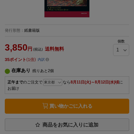
発行形態
：
紙書籍版
個数
3,850
円
送料無料
(税込)
35
ポイント
1倍
内訳
在庫あり
残りあと
2
個
正午まで
のご注文で
なら
8月11日(火)～8月12日(水)頃
に
お届け
買い物かごに入れる
商品をお気に入りに追加