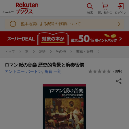
メニュー
熊本地震による配送の影響について
トップ
本
楽譜
その他
書籍・辞典
ロマン派の音楽 歴史的背景と演奏習慣
アントニー バートン
,
角倉 一朗
（
0
件）