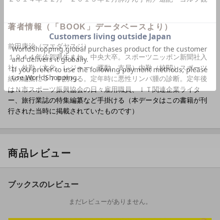
著者情報（「BOOK」データベースより）
前田康治（マエダヤスジ）
１９４４年佐賀県生まれ。中央大卒。スポーツニッポン新聞社入
社。外勤（文化、レジャー、運動、支局）内勤（校閲）スポーツ
紙の編集に３７年携わる。定年時に悪性リンパ腫の診断。定年後
はＮ市スポーツ振興協会の日々雇用職員、ＩＴ関連企業ライタ
ー、旅行業誌の特集編纂など手掛ける（本データはこの書籍が刊
行された当時に掲載されていたものです）
商品レビュー
ブックスのレビュー
まだレビューがありません。