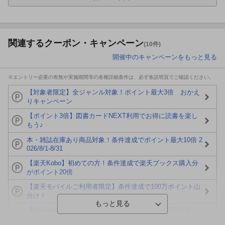
関連するクーポン・キャンペーン
(10件)
開催中のキャンペーンをもっと見る
※エントリー必要の有無や実施期間等の各種詳細条件は、必ず各説明頁でご確認ください。
【対象者限定】全ジャンル対象！ポイント最大3倍 おかえ
りキャンペーン
【ポイント3倍】図書カードNEXT利用でお得に読書を楽し
もう♪
本・雑誌在庫あり商品対象！条件達成でポイント最大10倍 2
026/8/1-8/31
【楽天Kobo】初めての方！条件達成で楽天ブックス購入分
がポイント20倍
【楽天モバイルご利用者限定】条件達成で100万ポイント山
分け！
【Rakuten Fashion×楽天ブックス】条件達成で10万ポイン
ト山分け