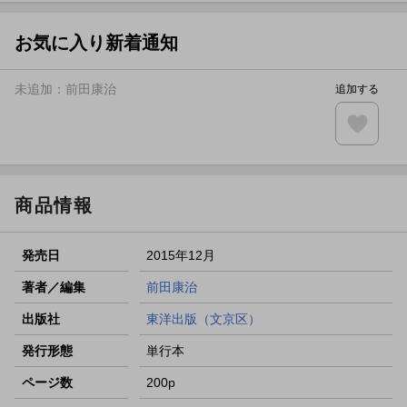
【スタンプカード】楽天ポイントもらえる＆抽選で豪華景品
が当たる！
お気に入り新着通知
エントリー＆3,000円以上購入で無料データSIM（3GB/月プ
ラン）が当たる！
未追加：
前田康治
追加する
楽天モバイル紹介キャンペーンの拡散で300円OFFクーポン
進呈
条件達成で楽天限定・宝塚歌劇 宙組貸切公演ペアチケット
が当たる
商品情報
発売日
2015年12月
著者／編集
前田康治
出版社
東洋出版（文京区）
発行形態
単行本
ページ数
200p