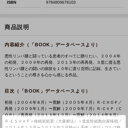
ISBN
9784809678103
商品説明
内容紹介（「BOOK」データベースより）
悪性リンパ腫と闘っている患者のすべてに贈りたい。２００４年
の初発、２００９年の再発、２０１３年の再再発。３度に渡る悪
性リンパ腫との闘いの病状を１０年に渡り克明に記録。生きてい
るということの尊さを心から感じる作品。
目次（「BOOK」データベースより）
初発（２００４年８月）〜寛解（２００５年４月）Ｒ-ＣＨＯＰ／
再発（２００９年１月）〜寛解（２００９年７月）Ｒ-ＣＶＰ（Ｃ
ＯＰ）／再再発（２０１３年１２月）〜寛解（２０１４年８月）
Ｒ-ＥＳＨＡＰ＋移植前処置（大量療法）＋造血幹細胞自家移植／
２０１４年１２月〜２０１５年２月肺がん手術／追記・ゴルフ観