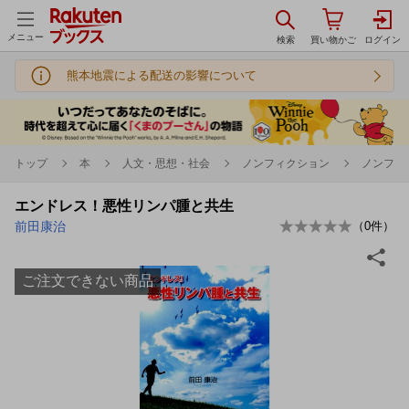
メニュー
熊本地震による配送の影響について
トップ
本
人文・思想・社会
ノンフィクション
ノンフィ
エンドレス！悪性リンパ腫と共生
前田康治
（
0
件）
ご注文できない商品