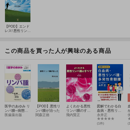
【POD】エンド
レス! 悪性リンパ
腫と共生
この商品を買った人が興味のある商品
医学のあゆみ リ
【POD】悪性リ
よくわかる悪性
図解でわかる白
ンパ腫─病態研
ンパ腫が治った
リンパ腫のすべ
血病・悪性リン
究と診療の最新
医歯薬出版
関森正徳
て
飛内賢正
パ腫・多発性骨
永井正
知見 2024年 28
髄腫
9巻9号 6月第1
(1件)
(
土曜特集[雑誌]