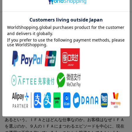
商品説明
内容紹介（出版社より）
ノルマ主義がお客様主義に変わる「IFA（独立系証券アドバイザ
ー）」のすべてがわかる始めての本。IFAとして活躍する8人が、
証券会社時代にはできなかったこと、IFAだからできることを語
る。独立してからのエピソード、事業スタイル、報酬、集客など
その実態を明らかに。
内容紹介（「BOOK」データベースより）
本書の主人公たちは、従来の証券営業マンとは異なる「新しいタ
イプの金融のプロ」である「ＩＦＡ（Ｉｎｄｅｐｅｎｄｅｎｔ
Ｆｉｎａｎｃｉａｌ Ａｄｖｉｓｅｒ：独立系アドバイザー）」
だ。この名称に聞き覚えのない読者も多いことだろう。しかし、
大手証券会社などから独立しＩＦＡになる人が、着実に増えつつ
あるという。ＩＦＡとはどんな仕事なのか。お客様はなぜＩＦＡ
を選ぶのか。９人のＩＦＡにまつわるエピソードを中心に、現在