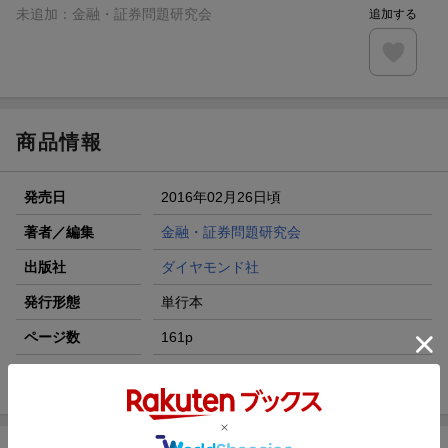
未追加：
金融・証券問題研究会
追加する
商品情報
発売日
2016年02月26日頃
著者／編集
金融・証券問題研究会
出版社
ダイヤモンド社
発行形態
単行本
ページ数
161p
ISBN
9784478067987