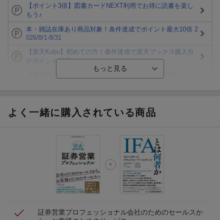
【ポイント3倍】図書カードNEXT利用でお得に読書を楽し
もう♪
本・雑誌在庫あり商品対象！条件達成でポイント最大10倍 2
026/8/1-8/31
【楽天Kobo】初めての方！条件達成で楽天ブックス購入分
がポイント20倍
【楽天モバイルご利用者限定】条件達成で100万ポイント山
分け！
【Rakuten Fashion×楽天ブックス】条件達成で10万ポイン
ト山分け
よく一緒に購入されている商品
【スタンプカード】楽天ポイントもらえる＆抽選で豪華景品
が当たる！
エントリー＆3,000円以上購入で無料データSIM（3GB/月プ
ラン）が当たる！
楽天モバイル紹介キャンペーンの拡散で300円OFFクーポン
進呈
証券営業プロフェッショナル
会社のためのセールスか