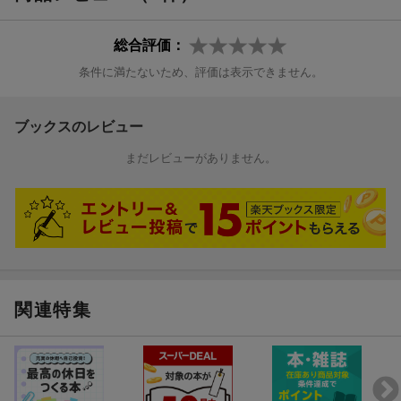
ーション 若い世代を多く顧客に持つー岩川昌樹氏の場合／第８
章 ＩＦＡのトップランナーに聞く、仕事のスタイル・お客様と
のコミュニケーション 成熟世代の女性の不安に寄り添うー山田
総合評価：
勝己氏の場合／第９章 ＩＦＡが今ほど必要とされている時代は
条件に満たないため、評価は表示できません。
ないーコモンズ投信（株）代表取締役社長兼ＣＩＯ、伊井哲朗氏
に聞く／第１０章 日本の証券革命はここから始まるー楽天証券
（株）代表取締役社長、楠雄治氏に聞く
ブックスのレビュー
まだレビューがありません。
関連特集