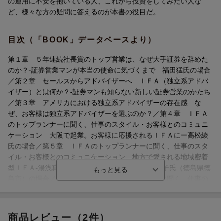
の運用に不安を抱いている人、これから投資をしてみたい人な
ど、様々な方の疑問に答えるのが本書の役目だ。
目次（「BOOK」データベースより）
第１章 ５年連続社長賞のトップ営業は、なぜ大手証券を辞めた
のか？-証券営業マンが本当の使命に気づくまで 福田猛氏の場合
／第２章 セールスからアドバイザーへ ＩＦＡ（独立系アドバ
イザー）とは何か？-証券マンも知らない新しい証券営業のかたち
／第３章 アメリカにおける独立系アドバイザーの存在感 な
ぜ、お客様は独立系アドバイザーを選ぶのか？／第４章 ＩＦＡ
のトップランナーに聞く、仕事のスタイル・お客様とのコミュニ
ケーション 大阪で起業。お客様に応援されるＩＦＡにー高松綾
氏の場合／第５章 ＩＦＡのトップランナーに聞く、仕事のスタ
イル・お客様とのコミュニケーション 地方で愛される地域密着
型ＩＦＡ-湯浅真人氏（愛媛県今治市）と森本佳奈子氏（徳島県徳
島市）の場合／第６章 ＩＦＡのトップランナーに聞く、仕事の
スタイル・お客様とのコミュニケーション 複数のＩＦＡが所属
する組織のトップとしてー中桐啓貴氏の場合／第７章 ＩＦＡの
トップランナーに聞く、仕事のスタイル・お客様とのコミュニケ
商品レビュー（2件）