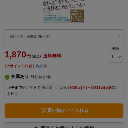
発行形態
：
紙書籍
(単行本)
個数
1,870
円
送料無料
(税込)
17
ポイント
1倍
内訳
在庫あり
残りあと
4
個
正午まで
のご注文で
なら
8月10日(月)～8月11日(火)頃
に
お届け
買い物かごに入れる