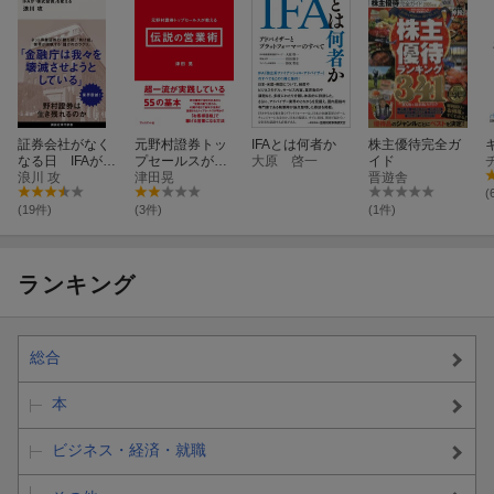
証券会社がなく
元野村證券トッ
IFAとは何者か
株主優待完全ガ
なる日 IFAが
プセールスが教
大原 啓一
イド
「株式投資」を
浪川 攻
える伝説の営業
津田晃
晋遊舎
変える
術
(
(19件)
(3件)
(1件)
ランキング
総合
本
ビジネス・経済・就職