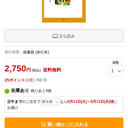
立ち読み
発行形態
：
紙書籍
(単行本)
個数
2,750
円
送料無料
(税込)
25
ポイント
1倍
内訳
在庫あり
残りあと
4
個
正午まで
のご注文で
なら
8月11日(火)～8月13日(木)頃
に
お届け
買い物かごに入れる