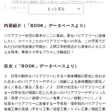
-日常生活の場面に応じた住まいのバリアフリーデザインー
3．住居をバリアフリーに改修する
-予算別・場所別のバリアフリー改修工事の見積ー
4．やってはいけない！
バリアフリーの常識・非常識
内容紹介（「BOOK」データベースより）
バリアフリー住宅の基本がここに集結。家をバリアフリーに改修
したい。スペースごとのバリアフリー化への方法。この予算でど
れだけの住宅改修が可能か。人間工学的視点から身体のメカニズ
ムを再考。事例２０件をプラスし大幅改訂！
目次（「BOOK」データベースより）
１ 日常の動作をバリアフリーにするー身体機能の変化に合わせ
た住まいのバリアフリーデザイン（加齢による身体機能の変化／
歩く／座る／握る／見る）／２ 日常の生活をバリアフリーにす
るー日常生活の場面に応じた住まいのバリアフリーデザイン（入
浴・排泄ゾーン／就寝ゾーン／食事ゾーン／移動ゾーン）／３
住居をバリアフリーに改修するー予算別・場所別のバリアフリー
改修工事の見積（手すり工事／浴室工事／トイレ工事／階段工事