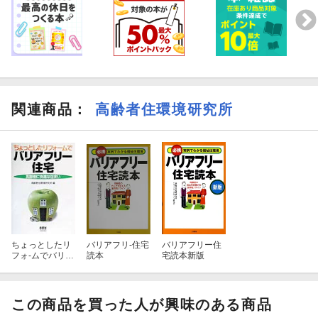
関連商品
：
高齢者住環境研究所
ちょっとしたリ
バリアフリ-住宅
バリアフリー住
フォ-ムでバリア
読本
宅読本新版
フリ-住宅
この商品を買った人が興味のある商品