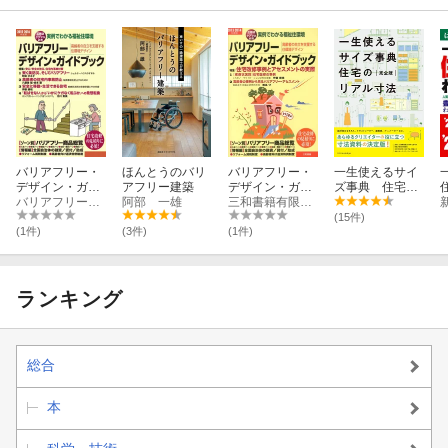
バリアフリー・
ほんとうのバリ
バリアフリー・
一生使えるサイ
デザイン・ガイ
アフリー建築
デザイン・ガイ
ズ事典 住宅の
ドブック
バリアフリー・デザイン・ガイドブック編集部
阿部 一雄
ドブック（2013
三和書籍有限会社
リアル寸法 完
か
-2014年度版）
全版
(15件)
(1件)
(3件)
(1件)
ランキング
総合
本