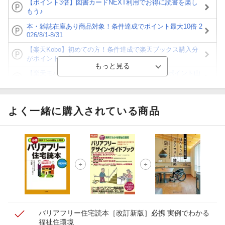
【ポイント3倍】図書カードNEXT利用でお得に読書を楽し
もう♪
本・雑誌在庫あり商品対象！条件達成でポイント最大10倍 2
026/8/1-8/31
【楽天Kobo】初めての方！条件達成で楽天ブックス購入分
がポイント20倍
【楽天モバイルご利用者限定】条件達成で100万ポイント山
分け！
【Rakuten Fashion×楽天ブックス】条件達成で10万ポイン
ト山分け
よく一緒に購入されている商品
【スタンプカード】楽天ポイントもらえる＆抽選で豪華景品
が当たる！
エントリー＆3,000円以上購入で無料データSIM（3GB/月プ
ラン）が当たる！
楽天モバイル紹介キャンペーンの拡散で300円OFFクーポン
進呈
バリアフリー住宅読本［改訂新版］
必携 実例でわかる
福祉住環境