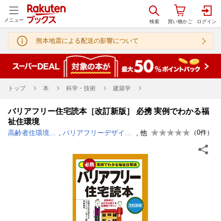
メニュー
熊本地震による配送の影響について
トップ
本
科学・技術
建築学
バリアフリー住宅読本［改訂新版］ 必携 実例でわかる福
祉住環境
高齢者住環境研究所
,
バリアフリーデザイン研究所
, 他
（
0
件）