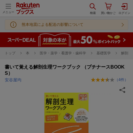
メニュー
熊本地震による配送の影響について
トップ
本
医学・薬学・看護学・歯科学
基礎医学
解剖学
書いて覚える解剖生理ワークブック （プチナースBOOK
S）
安谷屋均
（
4
件）