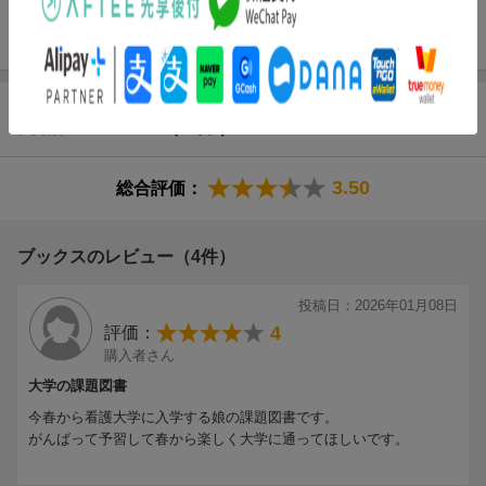
／消化器系・代謝／秘尿器系・生殖器系／内分泌系／体温／脳神
経系／感覚系
商品レビュー（4件）
3.50
総合評価：
ブックスのレビュー（4件）
投稿日：2026年01月08日
4
評価：
購入者さん
大学の課題図書
今春から看護大学に入学する娘の課題図書です。
がんばって予習して春から楽しく大学に通ってほしいです。