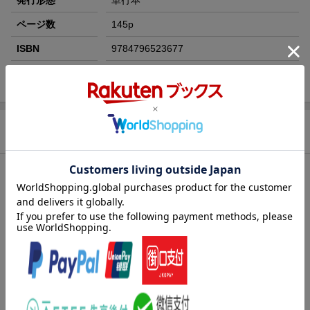
発行形態
単行本
ページ数
145p
ISBN
9784796523677
注記
付属資料：別冊１
商品説明
内容紹介（「BOOK」データベースより）
ニガテな解剖生理の実力をアップ！系統別・項目別に、覚えてお
きたいポイントを厳選。繰り返し解いて書くことで実力がつくワ
ークブック。
目次（「BOOK」データベースより）
細胞・組織／骨格系／筋肉系／循環器系／血液・体液／呼吸器系