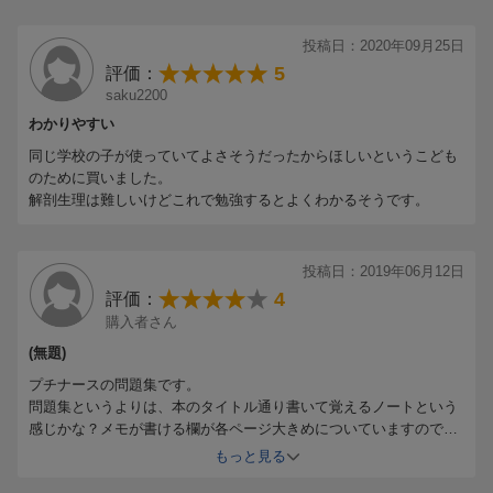
投稿日：2020年09月25日
5
評価：
saku2200
わかりやすい
同じ学校の子が使っていてよさそうだったからほしいというこども
のために買いました。
解剖生理は難しいけどこれで勉強するとよくわかるそうです。
投稿日：2019年06月12日
4
評価：
購入者さん
(無題)
プチナースの問題集です。
問題集というよりは、本のタイトル通り書いて覚えるノートという
感じかな？メモが書ける欄が各ページ大きめについていますので、
問題量はさほど多くはないです。あくまで最低限の
もっと見る
基本を確認する用にしています。