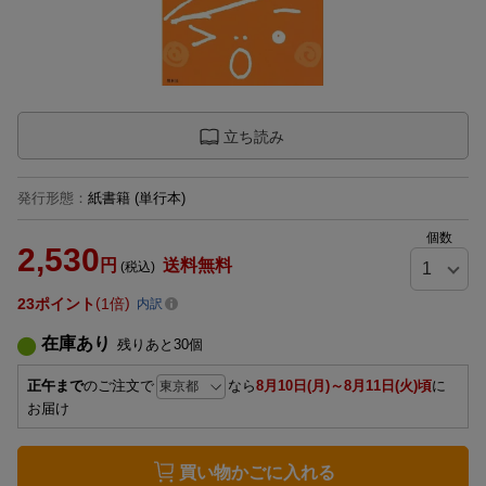
立ち読み
発行形態
：
紙書籍
(単行本)
個数
2,530
円
送料無料
(税込)
23
ポイント
1倍
内訳
在庫あり
残りあと
30
個
正午まで
のご注文で
なら
8月10日(月)～8月11日(火)頃
に
お届け
買い物かごに入れる