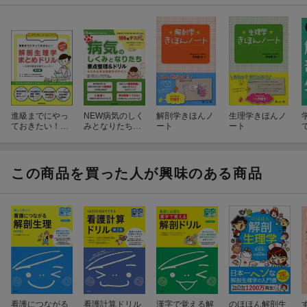
進級までにやっ
NEW病気のしく
解剖学きほんノ
生理学きほんノ
ておきたい！解
みとなりたち要
ート
ート
剖生理学まとめ
点整理＆ドリル
ドリル第2版
第2版
この商品を買った人が興味のある商品
看護につながる
看護計算ドリル
漢字で覚える解
のほほん解剖生