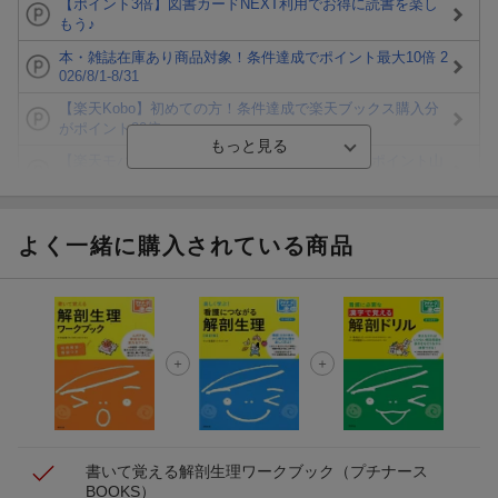
【ポイント3倍】図書カードNEXT利用でお得に読書を楽し
もう♪
本・雑誌在庫あり商品対象！条件達成でポイント最大10倍 2
026/8/1-8/31
【楽天Kobo】初めての方！条件達成で楽天ブックス購入分
がポイント20倍
【楽天モバイルご利用者限定】条件達成で100万ポイント山
分け！
【Rakuten Fashion×楽天ブックス】条件達成で10万ポイン
ト山分け
よく一緒に購入されている商品
【スタンプカード】楽天ポイントもらえる＆抽選で豪華景品
が当たる！
エントリー＆3,000円以上購入で無料データSIM（3GB/月プ
ラン）が当たる！
楽天モバイル紹介キャンペーンの拡散で300円OFFクーポン
進呈
書いて覚える解剖生理ワークブック
（プチナース
BOOKS）