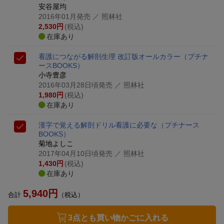
安谷屋均
2016年01月発売
／ 照林社
2,530
円
(税込)
在庫あり
看護につながる解剖生理 改訂版
オールカラー
（プチナ
ースBOOKS）
小寺豊彦
2016年03月28日頃発売
／ 照林社
1,980
円
(税込)
在庫あり
漢字で覚える解剖ドリル
看護に必要な
（プチナース
BOOKS）
菊地よしこ
2017年04月10日頃発売
／ 照林社
1,430
円
(税込)
在庫あり
5,940
円
合計
（税込）
3点とも買い物かごに入れる