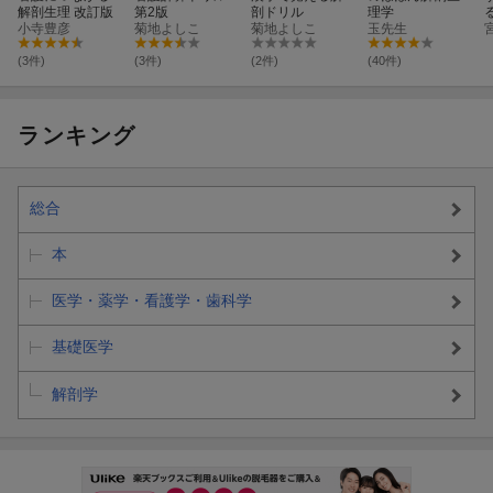
解剖生理 改訂版
第2版
剖ドリル
理学
小寺豊彦
菊地よしこ
菊地よしこ
玉先生
(3件)
(3件)
(2件)
(40件)
ランキング
総合
本
医学・薬学・看護学・歯科学
基礎医学
解剖学