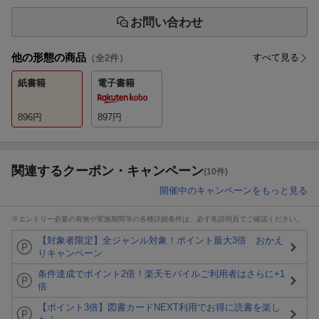
お問い合わせ
他の形態の商品
すべて見る
（全
2
件）
紙書籍
電子書籍
896
円
897
円
関連するクーポン・キャンペーン
(10件)
開催中のキャンペーンをもっと見る
※エントリー必要の有無や実施期間等の各種詳細条件は、必ず各説明頁でご確認ください。
【対象者限定】全ジャンル対象！ポイント最大3倍 おかえ
りキャンペーン
条件達成でポイント2倍！楽天モバイルご利用者はさらに+1
倍
【ポイント3倍】図書カードNEXT利用でお得に読書を楽し