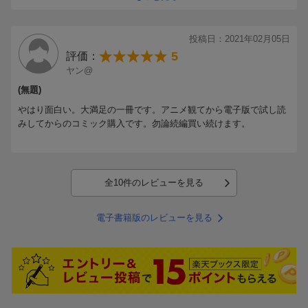
＊＊＊
さらに新キャラ、尚哉(非ヲタ)の登場でますます盛り上がりをみせ
るヲタ恋の第2巻。今回もキュンキュンとニヤニヤ詰め込みすぎで
投稿日：2021年02月05日
おおくりいたします。
5
評価：
-------------->
ヤン@
面白いです。何らかのヲタクだと更に気持ちがわかりますｗ
Episode11のゲームネタ好き。
(無題)
ページ数横の( )までもがいちいちクル。
やはり面白い。大満足の一冊です。アニメ観てから電子版で試し読
何故か旦那(ｹﾞｰﾏｰ)までもが読んでます。
みしてからのコミック購入です。勿論続編買い続けます。
213310-20160220-0424235307
全10件のレビューを見る
電子書籍版のレビューを見る