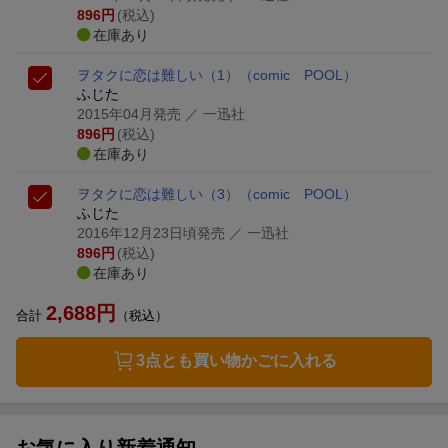
896
円
(税込)
在庫あり
ヲタクに恋は難しい（1）
（comic POOL）
ふじた
2015年04月発売
／ 一迅社
896
円
(税込)
在庫あり
ヲタクに恋は難しい（3）
（comic POOL）
ふじた
2016年12月23日頃発売
／ 一迅社
896
円
(税込)
在庫あり
2,688
円
合計
（税込）
3点とも買い物かごに入れる
お気に入り新着通知