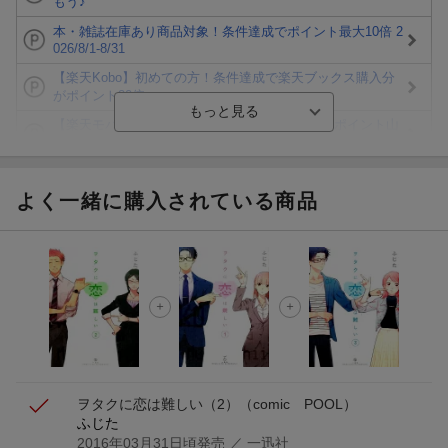
もう♪
本・雑誌在庫あり商品対象！条件達成でポイント最大10倍 2
026/8/1-8/31
【楽天Kobo】初めての方！条件達成で楽天ブックス購入分
がポイント20倍
【楽天モバイルご利用者限定】条件達成で100万ポイント山
分け！
【Rakuten Fashion×楽天ブックス】条件達成で10万ポイン
ト山分け
よく一緒に購入されている商品
【スタンプカード】楽天ポイントもらえる＆抽選で豪華景品
が当たる！
エントリー＆3,000円以上購入で無料データSIM（3GB/月プ
ラン）が当たる！
楽天モバイル紹介キャンペーンの拡散で300円OFFクーポン
進呈
ヲタクに恋は難しい（2）
（comic POOL）
ふじた
2016年03月31日頃発売
／ 一迅社