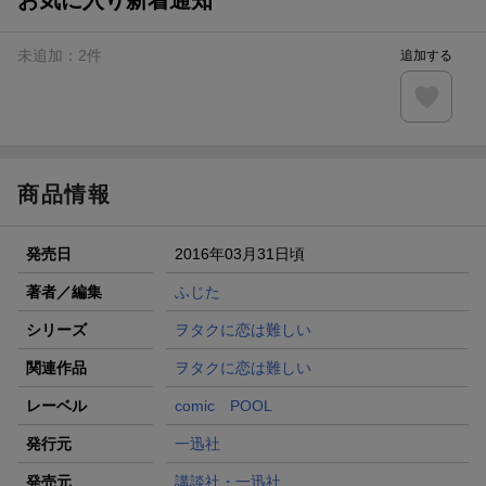
未追加：
2
件
追加する
商品情報
発売日
2016年03月31日頃
著者／編集
ふじた
シリーズ
ヲタクに恋は難しい
関連作品
ヲタクに恋は難しい
レーベル
comic POOL
発行元
一迅社
発売元
講談社・一迅社