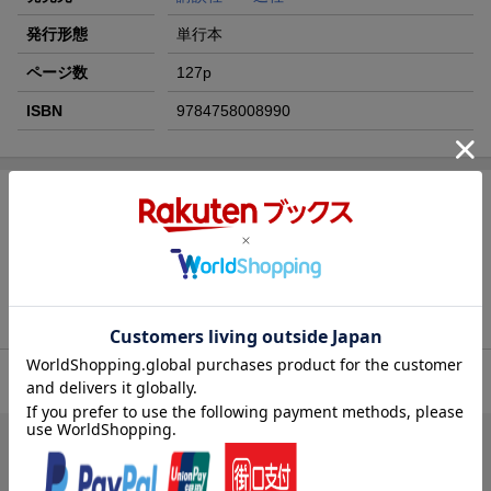
発行形態
単行本
ページ数
127p
ISBN
9784758008990
[広告]
商品レビュー（37件）
3.91
総合評価：
ブックスのレビュー（10件）
5人
が次のレビューを参考になったと評価しています