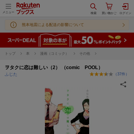
メニュー
熊本地震による配送の影響について
トップ
本
漫画（コミック）
その他
ヲタクに恋は難しい（2） （comic POOL）
ふじた
（
37
件）