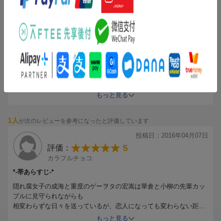
投稿日：2017年03月17日
5
評価：
corocoro-nororo
ヲタクあるある満載(☆∀☆)
１巻をコンビニでｇｅｔして、読んで...もう、ヲタクあるある満載
満載！
隠れ腐女子の成海と物凄いゲーヲタの宏嵩の関係性羨ましい(*´ー｀
*)...(*´ー｀*)
もっと見る
宏嵩にドズキューン！となります...私はなった。
樺倉さんが好み(キャラに好みって、と突っ込まれそう)でありま
1人
が次のレビューを参考になったと評価しています
す。樺倉さんの彼女も最高！
あぁ、羨ましい...
投稿日：2016年04月07日
ヲタクを隠さずいれるなんて...なんていい空間なのだろうか...。
5
評価：
部屋で笑いながら読んでいたら母が聞いてきたので１巻を渡した
カラフルチョコ
ら...母もハマりました。因みに母は非ヲタなので、純粋に漫画を楽
しんでます。
*-帯あらすじ-*
隠れ腐女子の成海と重度のゲーヲタの宏嵩は華倉と小柳の先輩カッ
プルに見守られながらも
相変わらずな日々を送っているが、恋人になっても変わらない距離
感に二人はヲタクならではの恋のジレンマを感じたり…?
もっと見る