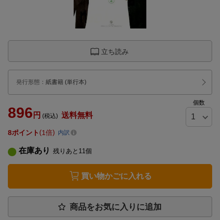
立ち読み
発行形態
：
紙書籍
(単行本)
個数
896
円
送料無料
(税込)
8
ポイント
1倍
内訳
在庫あり
残りあと
11
個
買い物かごに入れる
商品をお気に入りに追加