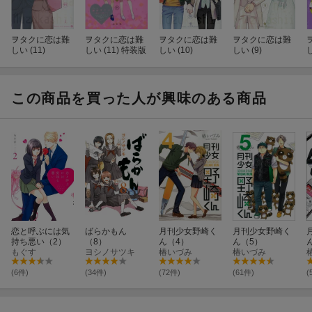
ヲタクに恋は難
ヲタクに恋は難
ヲタクに恋は難
ヲタクに恋は難
しい (11)
しい (11) 特装版
しい (10)
しい (9)
し
この商品を買った人が興味のある商品
恋と呼ぶには気
ばらかもん
月刊少女野崎く
月刊少女野崎く
持ち悪い（2）
（8）
ん（4）
ん（5）
もぐす
ヨシノサツキ
椿いづみ
椿いづみ
(6件)
(34件)
(72件)
(61件)
(