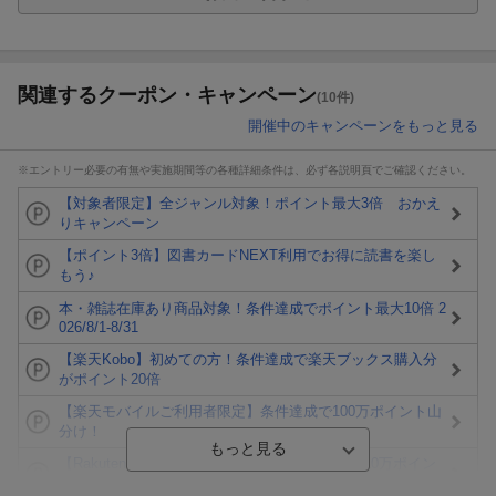
関連するクーポン・キャンペーン
(10件)
開催中のキャンペーンをもっと見る
※エントリー必要の有無や実施期間等の各種詳細条件は、必ず各説明頁でご確認ください。
【対象者限定】全ジャンル対象！ポイント最大3倍 おかえ
りキャンペーン
【ポイント3倍】図書カードNEXT利用でお得に読書を楽し
もう♪
本・雑誌在庫あり商品対象！条件達成でポイント最大10倍 2
026/8/1-8/31
【楽天Kobo】初めての方！条件達成で楽天ブックス購入分
がポイント20倍
【楽天モバイルご利用者限定】条件達成で100万ポイント山
分け！
【Rakuten Fashion×楽天ブックス】条件達成で10万ポイン
ト山分け