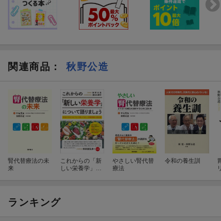
関連商品
：
秋野公造
腎代替療法の未
これからの「新
やさしい腎代替
令和の養生訓
来
しい栄養学」に
療法
ついて語りまし
ょう
ランキング