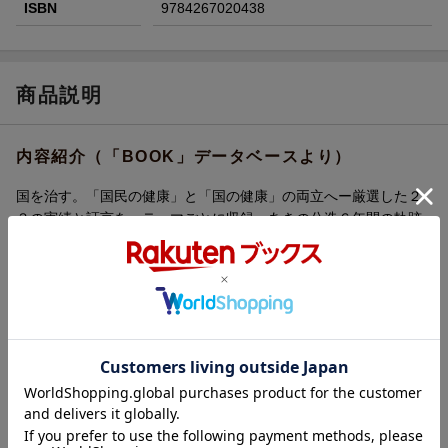
ISBN
9784267020438
商品説明
内容紹介（「BOOK」データベースより）
国を治す。「国民の健康」と「国の健康」の両立へー厳選した２
３の実績と証言を、テーマごとに収録。あきの公造６年間の軌跡
のすべて！
目次（「BOOK」データベースより）
第１章 苦しんでいる一人のために、政治はある（胃がん予防の
ためのピロリ菌除菌の保険適用を実現！／法整備をリード！「遠
位型ミオパチー・先天性ミオパチー」が難病指定に ほか）／第
２章 すべては「郷土愛」から始まった（最初は見向きもされな
かった「軍艦島」を、世界遺産に！／中世へのロマンあふれる
「元寇沈没船」保護へ、自ら潜水視察！ ほか）／第３章 制度