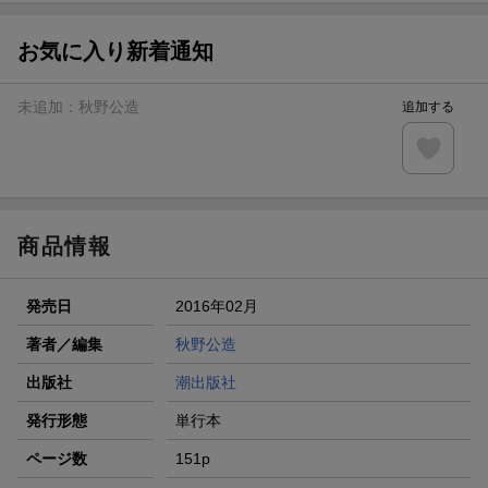
【スタンプカード】楽天ポイントもらえる＆抽選で豪華景品
が当たる！
お気に入り新着通知
エントリー＆3,000円以上購入で無料データSIM（3GB/月プ
ラン）が当たる！
未追加：
秋野公造
追加する
楽天モバイル紹介キャンペーンの拡散で300円OFFクーポン
進呈
条件達成で楽天限定・宝塚歌劇 宙組貸切公演ペアチケット
が当たる
商品情報
発売日
2016年02月
著者／編集
秋野公造
出版社
潮出版社
発行形態
単行本
ページ数
151p