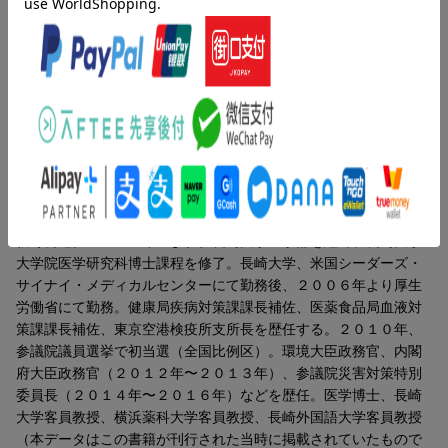
の谷間に埋もれる人を見逃さない（国民年金（月額６万６０００
円）で暮らせる住まいの実現へ／団地再生が、高齢社会と地域を
救う ほか）／第４章 九州・沖縄発、世界へ広げたい「平和の
心」（険悪化する「日中韓」関係のなか、「三カ国環境大臣会
合」実現へ奔走／フィリピン豪雨災害支援で、フィリピン政府か
ら感謝状 ほか）／終章 「国を治す」あきの公造ビジョン
（「人」と「国」を健康にします！／暮らしのセーフティネット
を強化します ほか）
著者情報（「BOOK」データベースより）
あきの公造（アキノコウゾウ）
秋野公造。１９６７年生まれ。長崎大学医学部を経て、長崎大学
大学院医学研究科博士課程を修了。長崎大学、米国シーダーズ・
サイナイ・メディカルセンターにて勤務後、２００６年より厚生
労働省にて勤務。健康局疾病対策課課長補佐、医薬食品局血液対
策課課長補佐、東京空港検疫所支所長を歴任する。２０１０年、
参議院議員選挙で初当選（全国比例区）。環境大臣政務官、内閣
府大臣政務官（２０１２年〜２０１３年）、参議院災害対策特別
委員長（２０１４年〜２０１６年）などを歴任。医学博士、長崎
大学客員教授、横浜薬科大学客員教授、長崎外国語大学客員教授
（本データはこの書籍が刊行された当時に掲載されていたもので