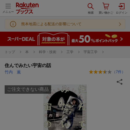
メニュー
熊本地震による配送の影響について
トップ
本
科学・技術
工学
宇宙工学
住んでみたい宇宙の話
竹内 薫
（
7
件）
ご注文できない商品