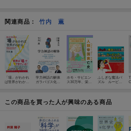
関連商品
：
竹内 薫
「場」がわかれ
学力神話の解体
ホモ・サピエン
ふしぎな魔法パ
ば世界がわか
ガラパゴス化す
ス30万年、栄光
ズル ルービッ
る 電磁場・量
る中学受験・大
と破滅の物語 人
クの発明物語
子場・重力場
学受験での「実
類帝国衰亡史
なぜ波が伝わる
力」の育て方
のか
この商品を買った人が興味のある商品