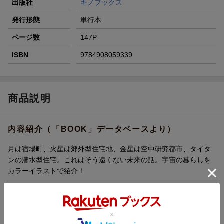
出版社
キノブックス
発行形態
単行本
ページ数
147P
ISBN
9784908059339
商品説明
内容紹介（「BOOK」データベースより）
月は宿場町、火星は郊外型住宅地、金星は空中研究都市、タイタ
ンの潜水型住宅。これはそう遠くない未来の話。宇宙の暮らしを
カラーイラストで紹介！
目次（「BOOK」データベースより）
月に住む／火星に住む／金星に住む／土星の衛星タイタンに住む