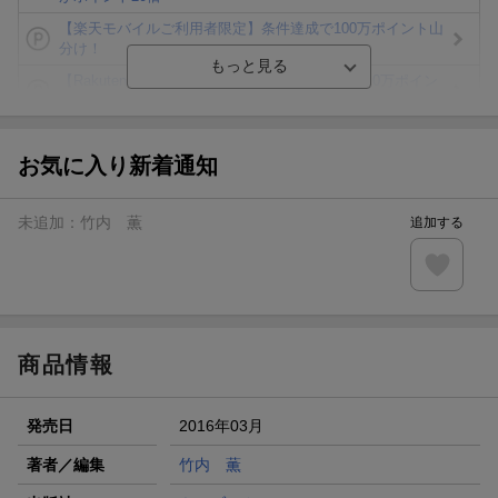
【楽天モバイルご利用者限定】条件達成で100万ポイント山
分け！
【Rakuten Fashion×楽天ブックス】条件達成で10万ポイン
ト山分け
【スタンプカード】楽天ポイントもらえる＆抽選で豪華景品
が当たる！
お気に入り新着通知
楽天モバイル紹介キャンペーンの拡散で300円OFFクーポン
進呈
未追加：
竹内 薫
追加する
条件達成で楽天限定・宝塚歌劇 宙組貸切公演ペアチケット
が当たる
エントリー＆条件達成で『鬼滅の刃』オリジナルきんちゃく
袋が当たる！
商品情報
発売日
2016年03月
著者／編集
竹内 薫