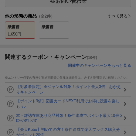
お問い合わせ
他の形態の商品
すべて見る
（全
2
件）
紙書籍
紙書籍
1,650
円
ー
関連するクーポン・キャンペーン
(10件)
開催中のキャンペーンをもっと見る
※エントリー必要の有無や実施期間等の各種詳細条件は、必ず各説明頁でご確認ください。
【対象者限定】全ジャンル対象！ポイント最大3倍 おかえ
りキャンペーン
【ポイント3倍】図書カードNEXT利用でお得に読書を楽し
もう♪
本・雑誌在庫あり商品対象！条件達成でポイント最大10倍 2
026/8/1-8/31
【楽天Kobo】初めての方！条件達成で楽天ブックス購入分
がポイント20倍