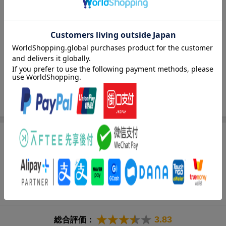
／宇宙に住む／住むことのできない星たち／宇宙を行く！
著者情報（「BOOK」データベースより）
竹内薫（タケウチカオル）
科学作家。１９６０年東京生まれ。東京大学を卒業後、マギル大
学大学院で素粒子論と宇宙論を専攻（Ｐｈ．Ｄ．）。科学コミュ
ニケーターとして活躍（本データはこの書籍が刊行された当時に
掲載されていたものです）
[広告]
商品レビュー（7件）
3.83
総合評価：