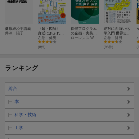
健康経済学講義
〈超・図解〉
保健プログラム
絶対に面白い化
F
井深 陽子
身近にあふれる
の企画・実装・
学入門 世界史は
「科学」が3時
左巻 健男
評価
ローレンス W. グリーン
化学でできてい
左巻 健男
間でわかる本
る
(8件)
(93件)
(
ランキング
総合
本
科学・技術
工学