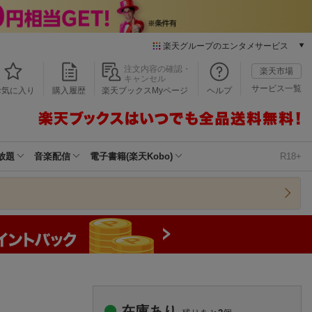
楽天グループのエンタメサービス
本/ゲーム/CD/DVD
注文内容の確認・
楽天市場
キャンセル
楽天ブックス
サービス一覧
お気に入り
購入履歴
楽天ブックスMyページ
ヘルプ
電子書籍
楽天Kobo
雑誌読み放題
楽天マガジン
放題
音楽配信
電子書籍(楽天Kobo)
R18+
音楽配信
楽天ミュージック
動画配信
楽天TV
動画配信ガイド
Rakuten PLAY
無料テレビ
Rチャンネル
チケット
在庫あり