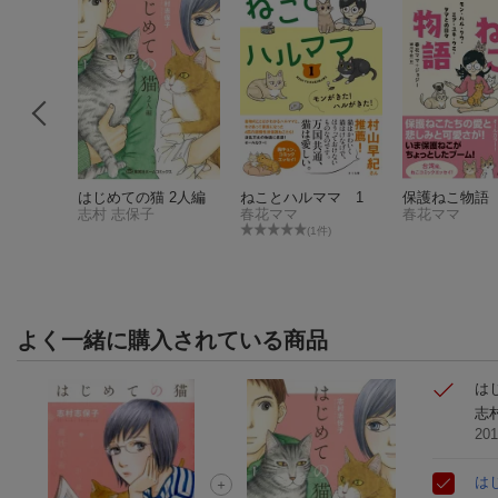
3）
はじめての猫 2人編
ねことハルママ 1
保護ねこ物語
志村 志保子
春花ママ
春花ママ
件)
(1件)
よく一緒に購入されている商品
は
志
20
は