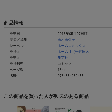
商品情報
発売日
：
2016年05月07日頃
著者／編集
：
志村志保子
レーベル
：
ホームコミックス
発行元
：
ホーム社（千代田区）
発売元
：
集英社
発行形態
：
コミック
ページ数
：
184p
ISBN
：
9784834232455
この商品を買った人が興味のある商品