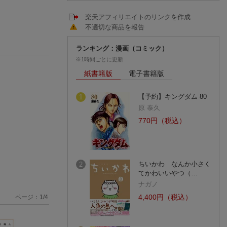
楽天アフィリエイトのリンクを作成
不適切な商品を報告
ランキング：漫画（コミック）
※1時間ごとに更新
紙書籍版
電子書籍版
【予約】キングダム 80
1
原 泰久
770円（税込）
ちいかわ なんか小さく
2
てかわいいやつ（…
ナガノ
4,400円（税込）
ページ：
1
/
4