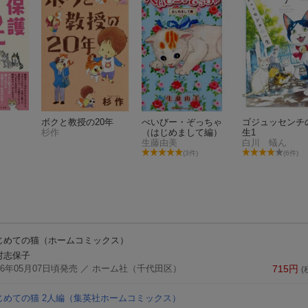
ボクと教授の20年
べいびー・ぞっちゃ
ゴジュッセンチ
杉作
（はじめまして編）
生1
生藤由美
白川 蟻ん
(3件)
(6件)
じめての猫
（ホームコミックス）
村志保子
16年05月07日頃発売
／ ホーム社（千代田区）
715
円
(
じめての猫 2人編
（集英社ホームコミックス）