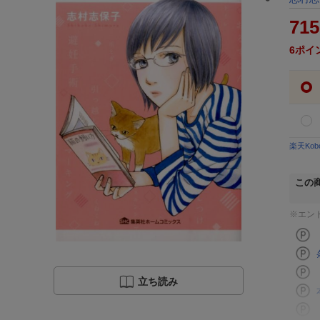
715
6
ポイ
楽天Ko
この
※エン
立ち読み