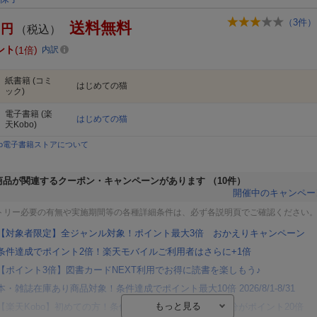
（
3
件）
送料無料
円
（税込）
ント
1倍
内訳
紙書籍
(コミ
はじめての猫
ック)
電子書籍
(楽
はじめての猫
天Kobo)
bo電子書籍ストアについて
商品が関連するクーポン・キャンペーンがあります
（10件）
開催中のキャンペー
トリー必要の有無や実施期間等の各種詳細条件は、必ず各説明頁でご確認ください
【対象者限定】全ジャンル対象！ポイント最大3倍 おかえりキャンペーン
条件達成でポイント2倍！楽天モバイルご利用者はさらに+1倍
【ポイント3倍】図書カードNEXT利用でお得に読書を楽しもう♪
本・雑誌在庫あり商品対象！条件達成でポイント最大10倍 2026/8/1-8/31
【楽天Kobo】初めての方！条件達成で楽天ブックス購入分がポイント20倍