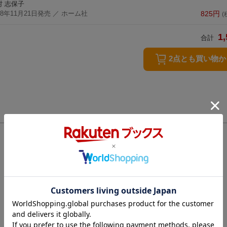
村 志保子
18年11月21日発売
／ ホーム社
825
円
(
1,
合計
2点とも買い物