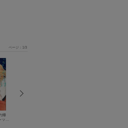
ページ：
1
/
3
の帰
ミシンとナイフ
（マ
ブザー、シグナルゴ
女の子の食卓（1
レット
ーガレットコミック
ーホーム
（マーガレ
（りぼんマスコッ
ス）
志村志保子
ットコミックス）
志村志保子
コミックスクッキ
志村志保子
ー）