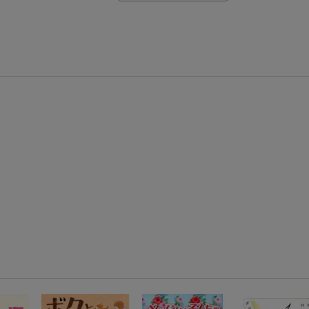
【楽天モバイルご利用者限定】条件達成で100万ポイント山分け！
【Rakuten Fashion×楽天ブックス】条件達成で10万ポイント山分け
【スタンプカード】楽天ポイントもらえる＆抽選で豪華景品が当たる！
エントリー＆3,000円以上購入で無料データSIM（3GB/月プラン）が当たる！
楽天モバイル紹介キャンペーンの拡散で300円OFFクーポン進呈