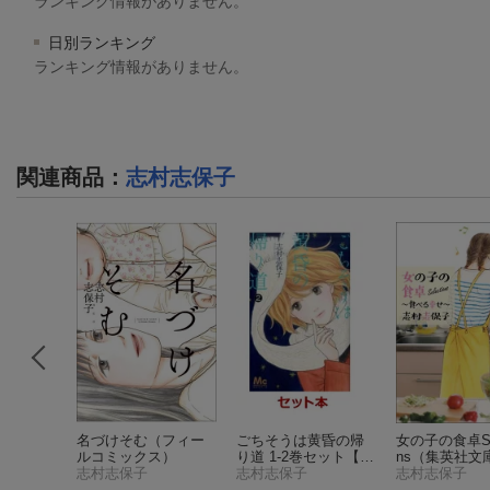
ランキング情報がありません。
日別ランキング
ランキング情報がありません。
関連商品
：
志村志保子
植える
名づけそむ
（フィー
ごちそうは黄昏の帰
女の子の食卓Sel
ットコミ
ルコミックス）
り道 1-2巻セット【特
ns
（集英社文
志村志保子
典：透明ブックカバ
志村志保子
志村志保子
ー巻数分付き】