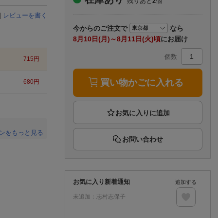
残りあと
2
個
楽天チケット
エンタメニュース
|
レビューを書く
推し楽
今から
のご注文で
なら
8月10日(月)～8月11日(火)頃
にお届け
個数
715
円
買い物かごに入れる
680
円
ンをもっと見る
お問い合わせ
。
お気に入り新着通知
追加する
未追加：
志村志保子