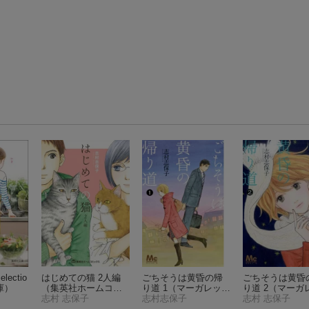
ectio
はじめての猫 2人編
ごちそうは黄昏の帰
ごちそうは黄昏
庫）
（集英社ホームコミ
り道 1
（マーガレット
り道 2
（マーガ
ックス）
志村 志保子
コミックス）
志村志保子
コミックス）
志村 志保子