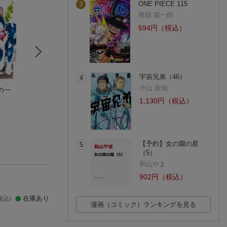
ONE PIECE 115
3
尾田 栄一郎
594円（税込）
宇宙兄弟（46）
4
小山 宙哉
の一
同居人はひざ、
ゴジュッセンチの一
おしゃれキャッ
時々、頭のうえ。（1
生3
おでかけバッグつ
1,130円（税込）
2）
みなつき
白川 蟻ん
ディズニー
(5件)
(6件)
【予約】女の園の星
5
（5）
和山やま
902円（税込）
在庫あり
税込)
漫画（コミック）ランキングを見る