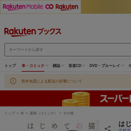
トップ
本・コミック
雑誌
音楽CD
DVD・ブルーレイ
熊本地震による配送の影響について
現
トップ
>
本
>
漫画（コミック）
>
その他
在
地
は
志村志