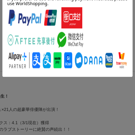
誕生！
×21人の超豪華俳優陣が出演！
クス：4.1（3/1現在）獲得
のラブストーリーに絶賛の声続出！！