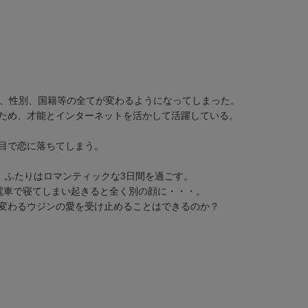
姿、性別、国籍等の全てが変わるようになってしまった。
ため、才能とインターネットを活かして活躍している。
目で恋に落ちてしまう。
、ふたりはロマンティックな3日間を過ごす。
電車で寝てしまい起きると全く別の顔に・・・。
変わるウジンの愛を受け止めることはできるのか？