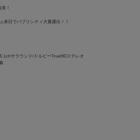
像美！
ジュ来日でパブリシティ大量露出！！
.1chサラウンド/ドルビーTrueHDステレオ
幕