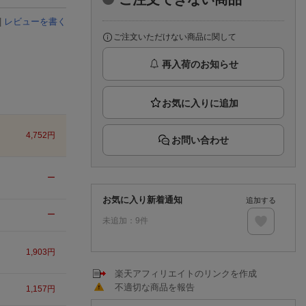
楽天チケット
エンタメニュース
|
レビューを書く
推し楽
ご注文いただけない商品に関して
再入荷のお知らせ
4,752
円
お問い合わせ
ー
お気に入り新着通知
追加する
ー
未追加：
9
件
1,903
円
楽天アフィリエイトのリンクを作成
不適切な商品を報告
1,157
円