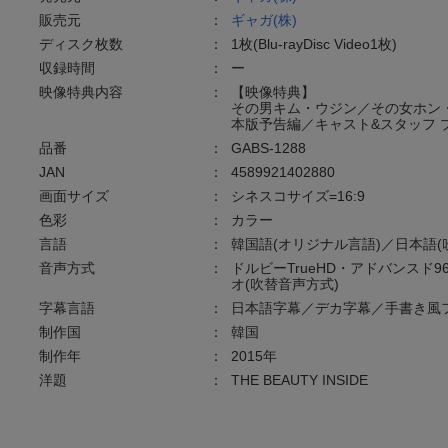
販売元
：
ギャガ(株)
ディスク枚数
：
1枚(Blu-rayDisc Video1枚)
収録時間
：
ー
映像特典内容
：
【映像特典】
その男キム・ウジン／その女ホン
本版予告編／キャスト&スタッフ 
品番
：
GABS-1288
JAN
：
4589921402880
画面サイズ
：
シネスコサイズ=16:9
色彩
：
カラー
言語
：
韓国語(オリジナル言語)／日本語(
音声方式
：
ドルビーTrueHD・アドバンスド9
オ(吹替音声方式)
字幕言語
：
日本語字幕／デカ字幕／手書き風
制作国
：
韓国
制作年
：
2015年
洋題
：
THE BEAUTY INSIDE