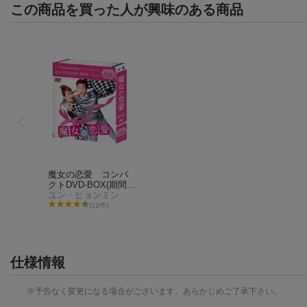
この商品を買った人が興味のある商品
魔女の恋愛 コンパ
クトDVD-BOX(期間限
定スペシャルプライ
ユン・ヒョンミン
ス版)
(12件)
仕様情報
※予告なく変更になる場合がございます。あらかじめご了承下さい。