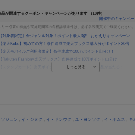
商品が関連するクーポン・キャンペーンがあります
（10件）
開催中のキャンペー
トリー必要の有無や実施期間等の各種詳細条件は、必ず各説明頁でご確認ください
【対象者限定】全ジャンル対象！ポイント最大3倍 おかえりキャンペーン
【楽天Kobo】初めての方！条件達成で楽天ブックス購入分がポイント20倍
【楽天モバイルご利用者限定】条件達成で100万ポイント山分け！
【Rakuten Fashion×楽天ブックス】条件達成で10万ポイント山分け
【スタンプカード】楽天ポイントもらえる＆抽選で豪華景品が当たる！
Blu-ray・DVDセール・お買い得情報
エントリー＆3,000円以上購入で無料データSIM（3GB/月プラン）が当たる！
楽天モバイル紹介キャンペーンの拡散で300円OFFクーポン進呈
条件達成で楽天限定・宝塚歌劇 宙組貸切公演ペアチケットが当たる
エントリー＆条件達成で『鬼滅の刃』オリジナルきんちゃく袋が当たる！
・ソジュン
,
イ・ジヌク
,
イ・ドンウク
,
ユ・ヨンソク
,
イ・ボムス
,
キ