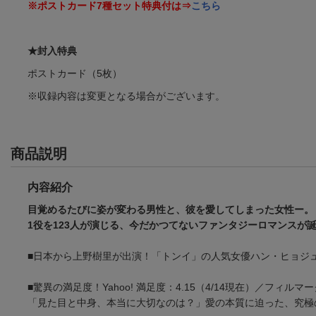
※ポストカード7種セット特典付は⇒
こちら
魔女の恋愛 コンパ
★封入特典
クトDVD-BOX(期間限
定スペシャルプライ
ユン・ヒョンミン
ポストカード（5枚）
ス版)
(12件)
※収録内容は変更となる場合がございます。
商品説明
内容紹介
目覚めるたびに姿が変わる男性と、彼を愛してしまった女性ー。
1役を123人が演じる、今だかつてないファンタジーロマンスが
■日本から上野樹里が出演！「トンイ」の人気女優ハン・ヒョジュ
■驚異の満足度！Yahoo! 満足度：4.15（4/14現在）／フィルマー
「見た目と中身、本当に大切なのは？」愛の本質に迫った、究極