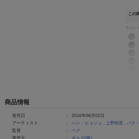
この
※エン
商品情報
発売日
：
2016年08月02日
アーティスト
：
ハン・ヒョジュ
,
上野樹里
,
パク
監督
：
ペク
発売元
：
ギャガ(株)