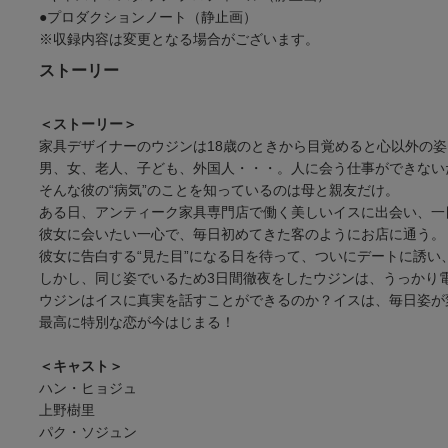
●プロダクションノート（静止画）
※収録内容は変更となる場合がございます。
ストーリー
＜ストーリー＞
家具デザイナーのウジンは18歳のときから目覚めると心以外の
男、女、老人、子ども、外国人・・・。人に会う仕事ができない
そんな彼の“病気”のことを知っているのは母と親友だけ。
ある日、アンティーク家具専門店で働く美しいイスに出会い、一
彼女に会いたい一心で、毎日初めてきた客のようにお店に通う。
彼女に告白する“見た目”になる日を待って、ついにデートに誘い
しかし、同じ姿でいるため3日間徹夜をしたウジンは、うっかり
ウジンはイスに真実を話すことができるのか？イスは、毎日姿が
最高に特別な恋が今はじまる！
＜キャスト＞
ハン・ヒョジュ
上野樹里
パク・ソジュン