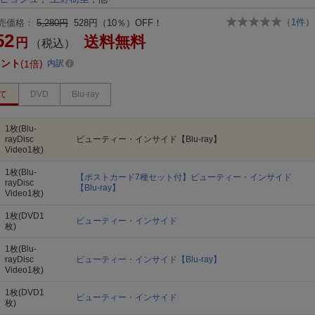
（
1
件）
売価格：
5,280円
528円（10％）OFF！
52
送料無料
円
（税込）
イント
1倍
内訳
て
DVD
Blu-ray
1枚(Blu-
rayDisc
ビューティー・インサイド【Blu-ray】
Video1枚)
1枚(Blu-
【ポストカード7種セット付】ビューティー・インサイド
rayDisc
【Blu-ray】
Video1枚)
1枚(DVD1
ビューティー・インサイド
枚)
1枚(Blu-
rayDisc
ビューティー・インサイド【Blu-ray】
Video1枚)
1枚(DVD1
ビューティー・インサイド
枚)