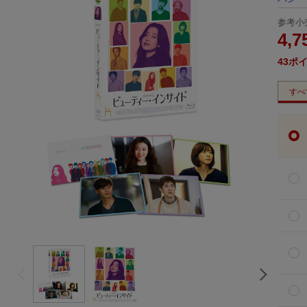
参考小
4,7
43
ポ
すべ