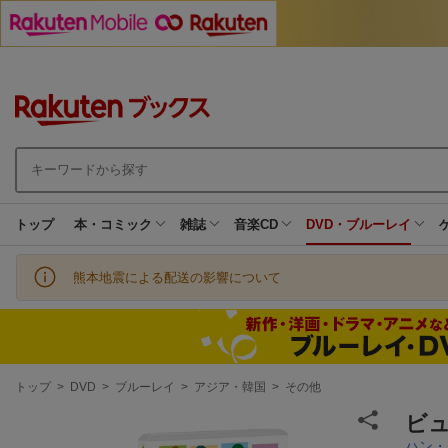
トップ
本・コミック
雑誌
音楽CD
DVD・ブルーレイ
熊本地震による配送の影響について
現
トップ
>
DVD
>
ブルーレイ
>
アジア・韓国
>
その他
在
地
ビュ
ハン・