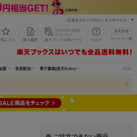
楽天グループのエンタメサービス
本/ゲーム/CD/DVD
注文内容の確認・
楽天市場
キャンセル
楽天ブックス
サービス一覧
お気に入り
購入履歴
楽天ブックスMyページ
ヘルプ
電子書籍
楽天Kobo
雑誌読み放題
楽天マガジン
放題
音楽配信
電子書籍(楽天Kobo)
R18+
音楽配信
楽天ミュージック
動画配信
楽天TV
動画配信ガイド
Rakuten PLAY
無料テレビ
Rチャンネル
チケット
ご注文できない商品