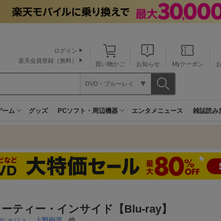
ログイン
楽天会員登録（無料）
買い物かご
お知らせ
Myクーポン
DVD・ブルーレイ
ゲーム
グッズ
PCソフト・周辺機器
エンタメニュース
雑誌読み
ーティー・インサイド【Blu-ray】
ヒョジュ
,
上野樹里
, 他