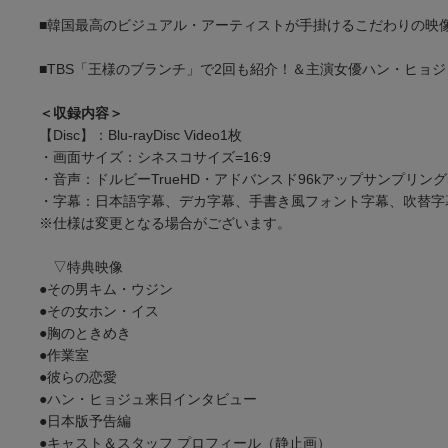
■韓国最高のビジュアル・アーティストが手掛けるこだわりの映
■TBS「王様のブランチ」で2回も紹介！＆主演女優ハン・ヒョ
＜収録内容＞
【Disc】：Blu-rayDisc Video1枚
・画面サイズ：シネスコサイズ=16:9
・音声：ドルビーTrueHD・アドバンスド96kアップサンプリング5
・字幕：日本語字幕、デカ字幕、手書き風フォント字幕、吹替字
※仕様は変更となる場合がございます。
▽特典映像
●その男キム・ウジン
●その女ホン・イス
●胸のときめき
●作業室
●彼らの恋愛
●ハン・ヒョジュ来日インタビュー
●日本版予告編
●キャスト＆スタッフ プロフィール（静止画）