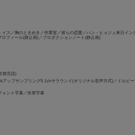
・イス／胸のときめき／作業室／彼らの恋愛／ハン・ヒョジュ来日イン
プロフィール(静止画)／プロダクションノート(静止画)
吹替言語)
6kアップサンプリング5.1chサラウンド(オリジナル音声方式)／ドルビーT
フォント字幕／吹替字幕