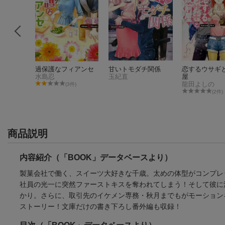
んで
過保護なフィアンセ
甘いトモダチ関係
恋するウサギ
水島忍
玉紀直
屋
龍田よしの
(3件)
件)
(2件)
商品説明
内容紹介（「BOOK」データベースより）
製菓会社で働く、スイーツ大好きな千歳。太めの体型がコンプレ
社員の光一に突然ファーストキスを奪われてしまう！そして彼に
かり。さらに、取引先のイケメン専務・秋月までもがモーション
ストーリー！文庫だけの書き下ろし番外編も収録！