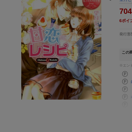
704
6
ポイ
発行形
この
※エン