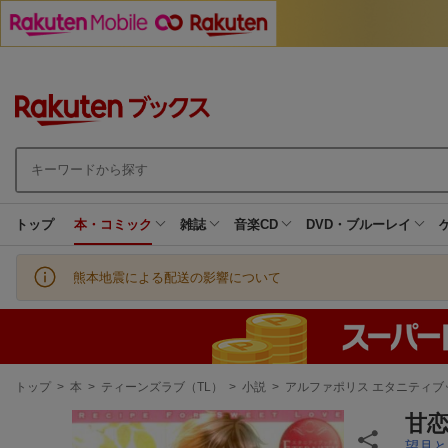
トップ
本・コミック
雑誌
音楽CD
DVD・ブルーレイ
熊本地震による配送の影響について
現
トップ
>
本
>
ティーンズラブ（TL）
>
小説
>
アルファポリス エタニティブ
在
地
甘恋
望月と