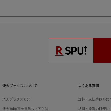
文系女子に淫らな恋
文系女子に淫らな恋
甘恋レシピ
（
は早すぎる
（エタニ
は早すぎる
（エタニ
ティブックス
ティ文庫）
望月とうこ
ティブックス）
望月とうこ
望月とうこ
楽天ブックスについて
よくある質問
楽天ブックスとは
送料・支払手数料に
楽天kobo電子書籍ストアとは
納期・発送の目安に