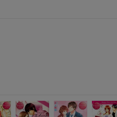
エントリー＆3,000円以上購入で無料データSIM（3GB/月プラン）が当たる！
楽天モバイル紹介キャンペーンの拡散で300円OFFクーポン進呈