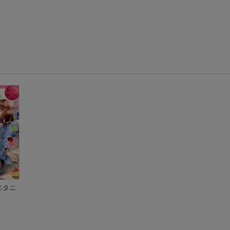
エタニ
）