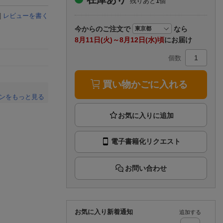
残りあと
1
個
楽天チケット
エンタメニュース
|
レビューを書く
推し楽
今から
のご注文で
なら
8月11日(火)～8月12日(水)頃
にお届け
個数
買い物かごに入れる
ンをもっと見る
。
電子書籍化リクエスト
お問い合わせ
お気に入り新着通知
追加する