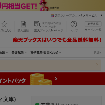
楽天グループのエンタメサービス
本/ゲーム/CD/DVD
注文内容の確認・
楽天市場
キャンセル
楽天ブックス
サービス一覧
お気に入り
購入履歴
楽天ブックスMyページ
ヘルプ
電子書籍
楽天Kobo
雑誌読み放題
楽天マガジン
放題
音楽配信
電子書籍(楽天Kobo)
R18+
音楽配信
楽天ミュージック
動画配信
楽天TV
動画配信ガイド
Rakuten PLAY
無料テレビ
Rチャンネル
ティ文庫）
チケット
在庫あり