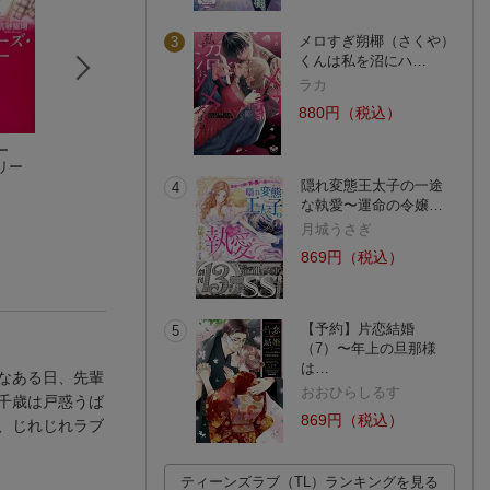
メロすぎ朔椰（さくや）
3
くんは私を沼にハ…
ラカ
880円（税込）
ー
恋カフェ
溺愛デイズ
恋愛戦線離脱宣言
リー
三季貴夜
槇原まき
月城うさぎ
隠れ変態王太子の一途
(2件)
(1件)
4
な執愛〜運命の令嬢…
月城うさぎ
869円（税込）
【予約】片恋結婚
5
（7）〜年上の旦那様
は…
なある日、先輩
おおひらしるす
千歳は戸惑うば
869円（税込）
、じれじれラブ
ティーンズラブ（TL）ランキングを見る