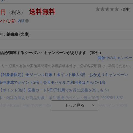
（
0
件）
送料無料
円
（税込）
ント
1倍
内訳
態
：
紙書籍
(文庫)
商品が関連するクーポン・キャンペーンがあります
（10件）
開催中のキャンペー
トリー必要の有無や実施期間等の各種詳細条件は、必ず各説明頁でご確認ください
【対象者限定】全ジャンル対象！ポイント最大3倍 おかえりキャンペーン
条件達成でポイント2倍！楽天モバイルご利用者はさらに+1倍
【ポイント3倍】図書カードNEXT利用でお得に読書を楽しもう♪
本・雑誌在庫あり商品対象！条件達成でポイント最大10倍 2026/8/1-8/31
【楽天Kobo】初めての方！条件達成で楽天ブックス購入分がポイント20倍
【楽天モバイルご利用者限定】条件達成で100万ポイント山分け！
【Rakuten Fashion×楽天ブックス】条件達成で10万ポイント山分け
【スタンプカード】楽天ポイントもらえる＆抽選で豪華景品が当たる！