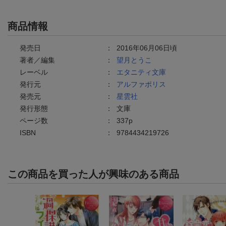
商品情報
発売日
：
2016年06月06日頃
著者／編集
：
望月とうこ
レーベル
：
エタニティ文庫
発行元
：
アルファポリス
発売元
：
星雲社
発行形態
：
文庫
ページ数
：
337p
ISBN
：
9784434219726
この商品を買った人が興味のある商品