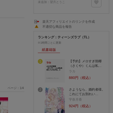
未追加：
望月とうこ
楽天アフィリエイトのリンクを作成
不適切な商品を報告
ランキング：ティーンズラブ（TL）
※1時間ごとに更新
紙書籍版
【予約】メロすぎ朔椰
1
（さくや）くんは私…
ラカ
880円（税込）
ページ：
1
/
4
さようなら、婚約者様。
2
これにてお別れい…
宇奈月香
924円（税込）