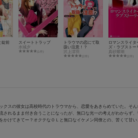
と錠前
スイートトラップ
トラウマの恋にて取
ロマンスライタ
水城夕
扱い注意！？
ズ・ラブストー
沢上澪羽
真砂耀瑚
(1件)
(2件)
(2件)
ックスの彼女は高校時代のトラウマから、恋愛をあきらめていた。そん
流されるまま付き合うことになったが、無口な光一の考えがわからず、
をかけてきてー？オクテなＯＬと無口なイケメン同僚との、苦くて甘い