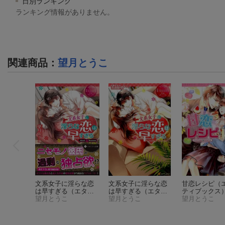
日別ランキング
ランキング情報がありません。
関連商品
：
望月とうこ
文系女子に淫らな恋
文系女子に淫らな恋
甘恋レシピ
（
は早すぎる
（エタニ
は早すぎる
（エタニ
ティブックス
ティ文庫）
望月とうこ
ティブックス）
望月とうこ
望月とうこ