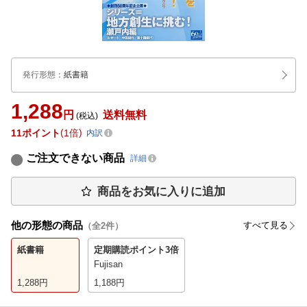
発行形態
：
紙書籍
1,288
円
送料無料
(税込)
11
ポイント
1倍
内訳
ご注文できない商品
詳細
商品をお気に入りに追加
他の形態の商品
すべて見る
（全
2
件）
紙書籍
定期購読
ポイント3倍
Fujisan
1,288
円
1,188
円