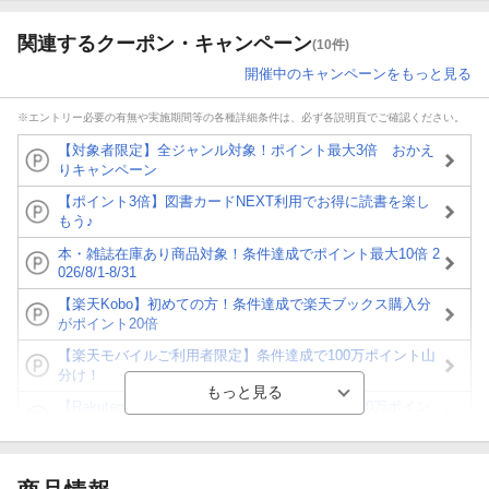
関連するクーポン・キャンペーン
(10件)
開催中のキャンペーンをもっと見る
※エントリー必要の有無や実施期間等の各種詳細条件は、必ず各説明頁でご確認ください。
【対象者限定】全ジャンル対象！ポイント最大3倍 おかえ
りキャンペーン
【ポイント3倍】図書カードNEXT利用でお得に読書を楽し
もう♪
本・雑誌在庫あり商品対象！条件達成でポイント最大10倍 2
026/8/1-8/31
【楽天Kobo】初めての方！条件達成で楽天ブックス購入分
がポイント20倍
【楽天モバイルご利用者限定】条件達成で100万ポイント山
分け！
【Rakuten Fashion×楽天ブックス】条件達成で10万ポイン
ト山分け
【スタンプカード】楽天ポイントもらえる＆抽選で豪華景品
が当たる！