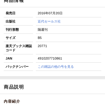
商品情報
エントリー＆3,000円以上購入で無料データSIM（3GB/月プ
ラン）が当たる！
発売日
2016年07月20日
楽天モバイル紹介キャンペーンの拡散で300円OFFクーポン
進呈
出版社
近代セールス社
条件達成で楽天限定・宝塚歌劇 宙組貸切公演ペアチケット
刊行形態
隔週刊
が当たる
サイズ
B5
楽天ブックス雑誌
20771
コード
JAN
4910207710861
バックナンバー
この雑誌の他の号を見る
商品説明
内容紹介