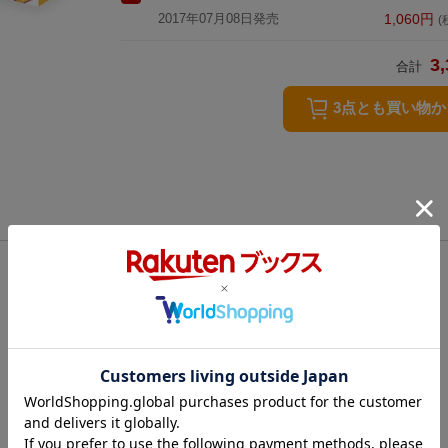
2017年07月08日発売
1,060
円
(
3,
合計
3点とも買い物