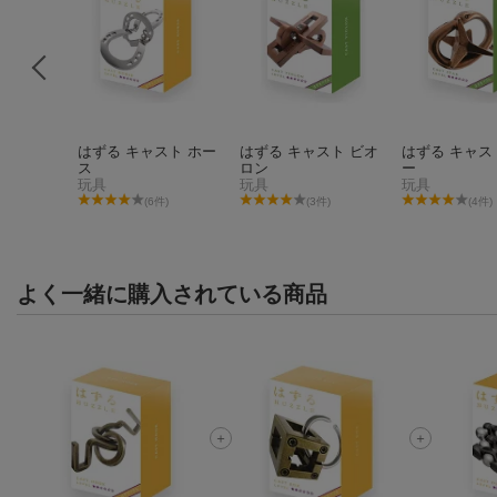
スト デュ
はずる キャスト ホー
はずる キャスト ビオ
はずる キャス
ス
ロン
ー
玩具
玩具
玩具
件)
(6件)
(3件)
(4件)
よく一緒に購入されている商品