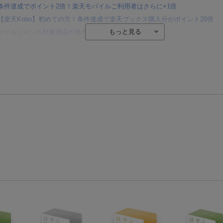
条件達成でポイント2倍！楽天モバイルご利用者はさらに+1倍
【楽天Kobo】初めての方！条件達成で楽天ブックス購入分がポイント20倍
ゲームジャンル対象商品が条件達成で最大5倍！
【楽天モバイルご利用者限定】条件達成で100万ポイント山分け！
【Rakuten Fashion×楽天ブックス】条件達成で10万ポイント山分け
【スタンプカード】楽天ポイントもらえる＆抽選で豪華景品が当たる！
エントリー＆3,000円以上購入で無料データSIM（3GB/月プラン）が当たる！
楽天モバイル紹介キャンペーンの拡散で300円OFFクーポン進呈