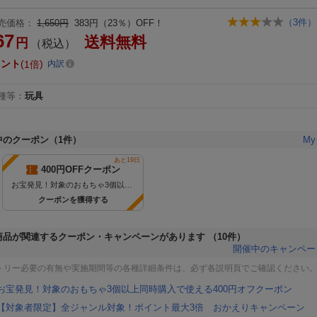
（
3
件）
売価格：
1,650円
383円（23％）OFF！
67
送料無料
円
（税込）
イント
1倍
内訳
種等
：
玩具
中のクーポン
（
1
件）
M
あと19日
400円OFFクーポン
お宝発見！対象のおもちゃ3個以上同時購入で使える400円OFFクーポン（~8/27）
クーポンを獲得する
商品が関連するクーポン・キャンペーンがあります
（10件）
開催中のキャンペー
トリー必要の有無や実施期間等の各種詳細条件は、必ず各説明頁でご確認ください
お宝発見！対象のおもちゃ3個以上同時購入で使える400円オフクーポン
【対象者限定】全ジャンル対象！ポイント最大3倍 おかえりキャンペーン