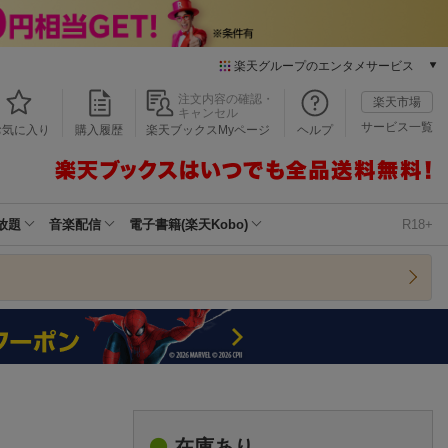
楽天グループのエンタメサービス
本/ゲーム/CD/DVD
注文内容の確認・
楽天市場
キャンセル
楽天ブックス
サービス一覧
お気に入り
購入履歴
楽天ブックスMyページ
ヘルプ
電子書籍
楽天Kobo
雑誌読み放題
楽天マガジン
放題
音楽配信
電子書籍(楽天Kobo)
R18+
音楽配信
楽天ミュージック
動画配信
楽天TV
動画配信ガイド
Rakuten PLAY
無料テレビ
Rチャンネル
チケット
在庫あり