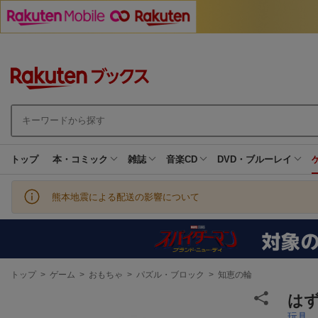
トップ
本・コミック
雑誌
音楽CD
DVD・ブルーレイ
熊本地震による配送の影響について
現
トップ
>
ゲーム
>
おもちゃ
>
パズル・ブロック
>
知恵の輪
在
地
はず
玩具