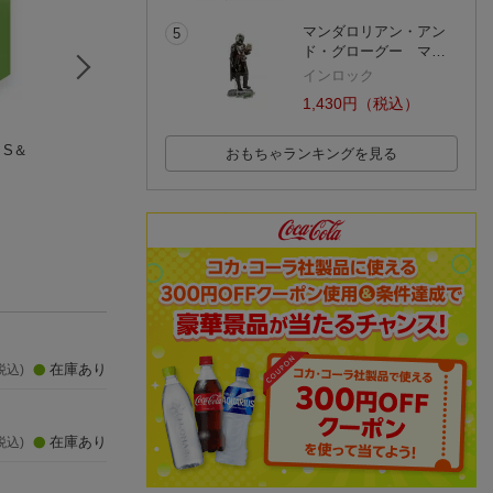
マンダロリアン・アン
5
ド・グローグー マ…
インロック
1,430円（税込）
 S＆
はずる キャスト ギャ
はずる キャスト ボッ
はずる キャスト 
おもちゃランキングを見る
ラクシー
クス
G
玩具
玩具
玩具
(4件)
(2件)
(3件)
在庫あり
税込)
在庫あり
税込)