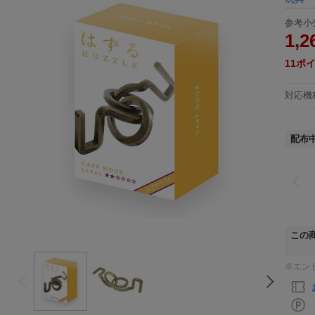
参考小
1,2
11
ポ
対応機
配布
この
※エン