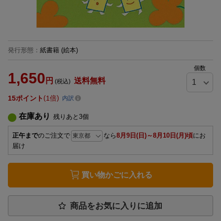
発行形態
：
紙書籍
(絵本)
個数
1,650
円
送料無料
(税込)
15
ポイント
1倍
内訳
在庫あり
残りあと
3
個
正午まで
のご注文で
なら
8月9日(日)～8月10日(月)頃
にお
届け
買い物かごに入れる
商品をお気に入りに追加