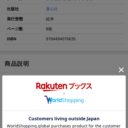
出版社
童心社
発行形態
絵本
ページ数
8枚
ISBN
9784494076635
商品説明
内容紹介（情報提供：絵本ナビ）
「かずとかたちのファンタジー」シリーズ。今回のお話は、「5
のかたまり」について、合体（変身）しても、5個に変わりはな
い。ということが自然にわかる作りになっています。