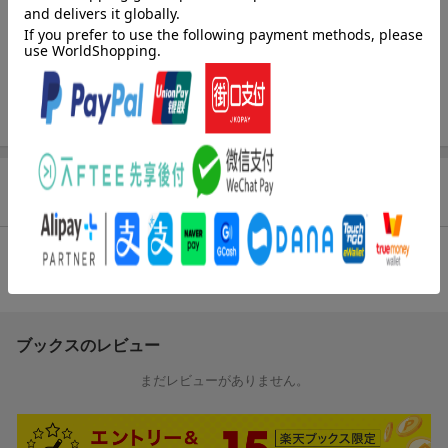
すごく物語形式でつくられているので、脚本の奥底に「算数の
基礎」が隠れているなんて、言われなきゃほとんどの人が気づ
かないと思います。
すごくいい作りです。
テキストも長くなく、簡潔でわかりやすいので、幼児から小学
校低学年くらいまで楽しめると思います。（てんぐざるさん 5
0代・埼玉県 女の子24歳、女の子19歳）
商品レビュー（1件）
【情報提供・絵本ナビ】
総合評価：
条件に満たないため、評価は表示できません。
ブックスのレビュー
まだレビューがありません。