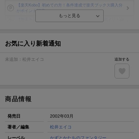
【楽天Kobo】初めての方！条件達成で楽天ブックス購入分
がポイント20倍
【楽天モバイルご利用者限定】条件達成で100万ポイント山
分け！
【Rakuten Fashion×楽天ブックス】条件達成で10万ポイン
ト山分け
お気に入り新着通知
【スタンプカード】楽天ポイントもらえる＆抽選で豪華景品
が当たる！
未追加：
松井エイコ
追加する
エントリー＆3,000円以上購入で無料データSIM（3GB/月プ
ラン）が当たる！
楽天モバイル紹介キャンペーンの拡散で300円OFFクーポン
進呈
商品情報
発売日
2002年03月
著者／編集
松井エイコ
レーベル
かずとかたちのファンタジー