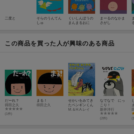
二度と
そらのうんてん
くいしんぼうの
まーるのなかま
しゅ
まんまるおに
さがし
この商品を買った人が興味のある商品
だーれ？
まる！
せかいをみてき
なでなで にっ
得田之久
得田之久
たペンギンくん
こり！
M.＆H.A.レイ
新井洋行
(1件)
(2件)
(