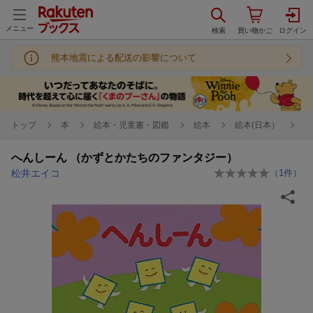
メニュー
熊本地震による配送の影響について
トップ
本
絵本・児童書・図鑑
絵本
絵本(日本）
へんしーん （かずとかたちのファンタジー）
松井エイコ
（
1
件）