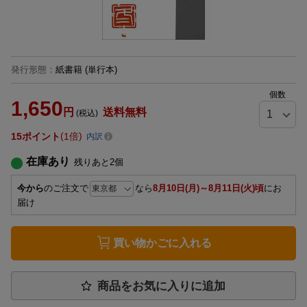
発行形態
：
紙書籍
(単行本)
個数
1,650
円
送料無料
(税込)
15
ポイント
1倍
内訳
在庫あり
残りあと
2
個
今から
のご注文で
なら
8月10日(月)～8月11日(火)頃
にお
届け
買い物かごに入れる
商品をお気に入りに追加