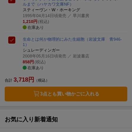
ルまで
（ハヤカワ文庫NF）
スティーヴン・W・ホーキング
1995年04月14日頃発売
／ 早川書房
1,210
円
(税込)
在庫あり
生命とは何か
物理的にみた生細胞
（岩波文庫 青946-
1）
シュレーディンガー
2008年05月16日頃発売
／ 岩波書店
858
円
(税込)
在庫あり
3,718
円
合計
（税込）
3点とも買い物かごに入れる
お気に入り新着通知