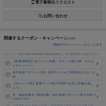
電子書籍化リクエスト
お問い合わせ
関連するクーポン・キャンペーン
(10件)
開催中のキャンペーンをもっと見る
※エントリー必要の有無や実施期間等の各種詳細条件は、必ず各説明頁でご確認ください。
【対象者限定】全ジャンル対象！ポイント最大3倍 おかえ
りキャンペーン
条件達成でポイント2倍！楽天モバイルご利用者はさらに+1
倍
【ポイント3倍】図書カードNEXT利用でお得に読書を楽し
もう♪
本・雑誌在庫あり商品対象！条件達成でポイント最大10倍 2
026/8/1-8/31
【楽天Kobo】初めての方！条件達成で楽天ブックス購入分