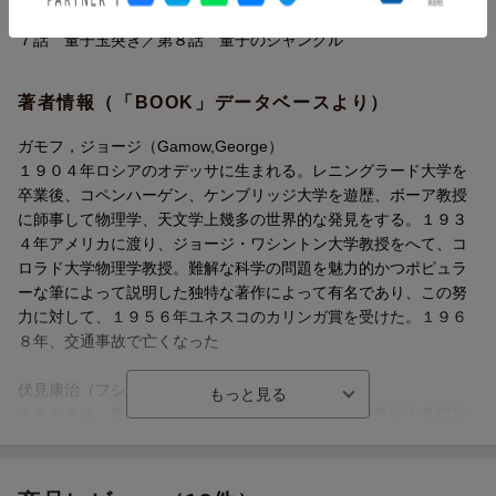
る教授の講演／第５話 脈動する宇宙／第６話 宇宙オペラ／第
７話 量子玉突き／第８話 量子のジャングル
著者情報（「BOOK」データベースより）
ガモフ，ジョージ（Gamow,George）
１９０４年ロシアのオデッサに生まれる。レニングラード大学を
卒業後、コペンハーゲン、ケンブリッジ大学を遊歴、ボーア教授
に師事して物理学、天文学上幾多の世界的な発見をする。１９３
４年アメリカに渡り、ジョージ・ワシントン大学教授をへて、コ
ロラド大学物理学教授。難解な科学の問題を魅力的かつポピュラ
ーな筆によって説明した独特な著作によって有名であり、この努
力に対して、１９５６年ユネスコのカリンガ賞を受けた。１９６
８年、交通事故で亡くなった
伏見康治（フシミコウジ）
１９０９年、愛知県に生まれる。１９３３年、東京帝国大学理学
部物理学科卒業。理学博士。名古屋大学プラズマ研究所所長、日
本学術会議会長、参議院議員を歴任。大阪大学名誉教授、名古屋
大学名誉教授。２００８年歿（本データはこの書籍が刊行された