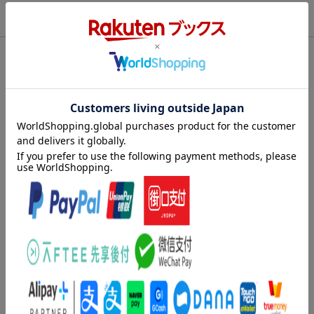
商品説明
内容紹介（「BOOK」データベースより）
平凡な銀行員トムキンス氏が繰り広げる奇想天外な冒険を通し
て、相対性理論をわかりやすく解説した『不思議の国のトムキン
ス』。ビッグ・バン理論の創始者ジョージ・ガモフによるこの不
朽の名著は、１９４０年の原書刊行以来、世界各国で愛読されて
きました。白揚社は１９５０年に『不思議の國のトムキンス』を
刊行して以来、「ガモフ全集」「Ｇ・ガモフ・コレクション」と
形を変えながら、トムキンス・シリーズを刊行し続けています。
長らく単行本としては入手不可能だった『不思議の国のトムキン
ス』を、かつて科学少年少女が愛読したままの姿で復刊しまし
た。
目次（「BOOK」データベースより）
第１話 のろい町／第２話 相対性理論に関する教授の講演／第
３話 休息の１日／第４話 空間の湾曲、重力および宇宙に関す