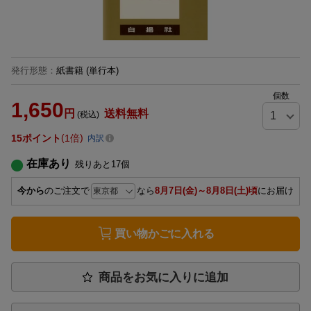
発行形態
：
紙書籍
(単行本)
個数
1,650
円
送料無料
(税込)
15
ポイント
1倍
内訳
在庫あり
残りあと
17
個
今から
のご注文で
なら
8月7日(金)～8月8日(土)頃
にお届け
買い物かごに入れる
商品をお気に入りに追加