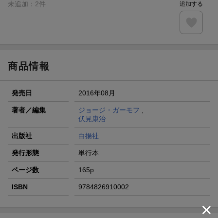
未追加：
2
件
追加する
商品情報
発売日
2016年08月
著者／編集
ジョージ・ガーモフ
,
伏見康治
出版社
白揚社
発行形態
単行本
ページ数
165p
ISBN
9784826910002