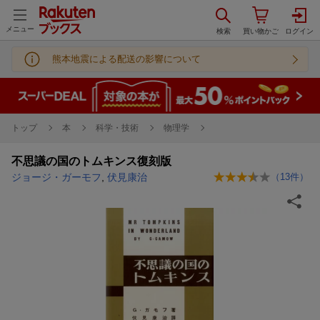
メニュー
熊本地震による配送の影響について
トップ
本
科学・技術
物理学
不思議の国のトムキンス復刻版
ジョージ・ガーモフ
,
伏見康治
（
13
件）