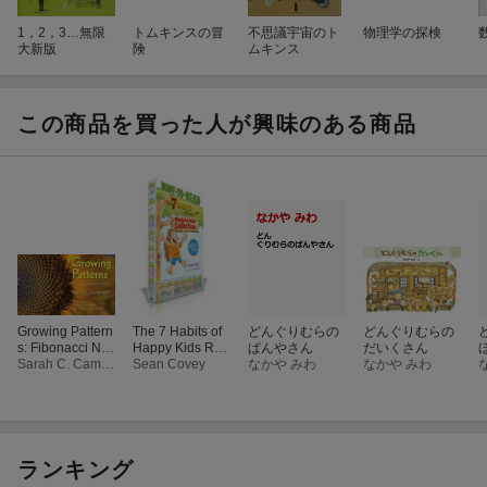
1，2，3…無限
トムキンスの冒
不思議宇宙のト
物理学の探検
大新版
険
ムキンス
この商品を買った人が興味のある商品
Growing Pattern
The 7 Habits of
どんぐりむらの
どんぐりむらの
s: Fibonacci Nu
Happy Kids Rea
ぱんやさん
だいくさん
mbers in Nature
Sarah C. Campbell
dy-To-Read Coll
Sean Covey
なかや みわ
なかや みわ
ection (Boxed S
et): Just the Way
I Am; When I Gr
ow Up;
ランキング