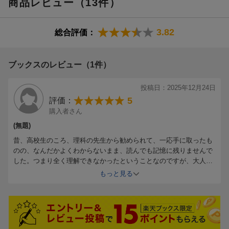
商品レビュー（13件）
当時に掲載されていたものです）
3.82
総合評価：
ブックスのレビュー（1件）
投稿日：2025年12月24日
5
評価：
購入者さん
(無題)
昔、高校生のころ、理科の先生から勧められて、一応手に取ったも
のの、なんだかよくわからないまま、読んでも記憶に残りませんで
した。つまり全く理解できなかったということなのですが、大人に
なって、最近もう一度、今度はしっかり読んで、なるべく理解して
もっと見る
みたいと思って、購入しました。
相変わらず難解だとは思うのですが、文章が読みやすく、今回は
「面白い」と思えました。
これから何回も読み直して、自分の大事な一冊にしたいです。
名著というのはこういうものなのだな、と思います。