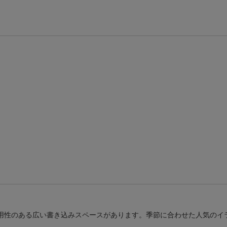
条件達成で楽天限定・宝塚歌劇 宙組貸切公演ペアチケットが当たる
エントリー＆条件達成で『鬼滅の刃』オリジナルきんちゃく袋が当たる！
用性のある広い書き込みスペースがあります。季節に合わせた人気のイラ
。