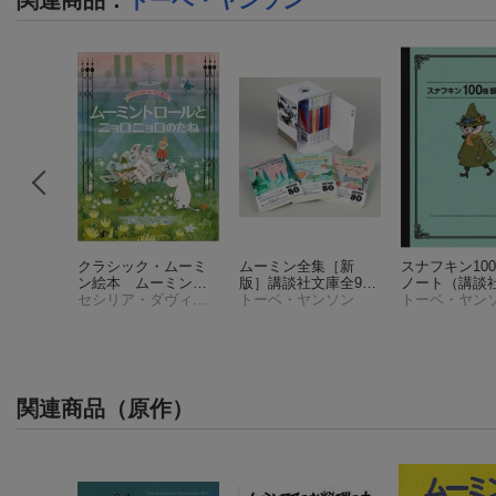
たからも
クラシック・ムーミ
ムーミン全集［新
スナフキン10
の創作絵
ン絵本 ムーミント
版］講談社文庫全9巻
ノート
（講談
ンソン
ロールとニョロニョ
セシリア・ダヴィッドソン
BOXセット
トーベ・ヤンソン
庫）
トーベ・ヤン
ロのたね
関連商品（原作）