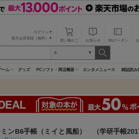
ログイン
楽天会員登録（無料）
買い物かご
お知らせ
Myクーポン
本
ゲーム
グッズ
PCソフト・周辺機器
エンタメニュース
雑誌読み
ミンB6手帳（ミイと風船） （学研手帳201
・ヤンソン