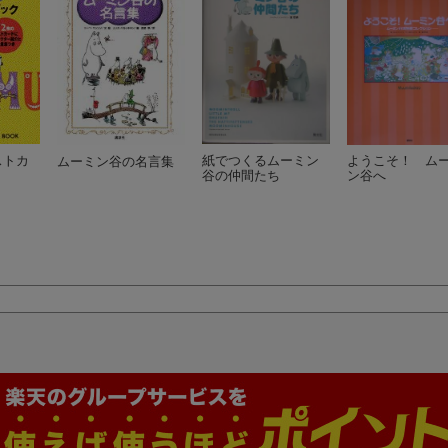
ストカ
紙でつくるムーミン
ようこそ！ ム
ムーミン谷の名言集
谷の仲間たち
ン谷へ