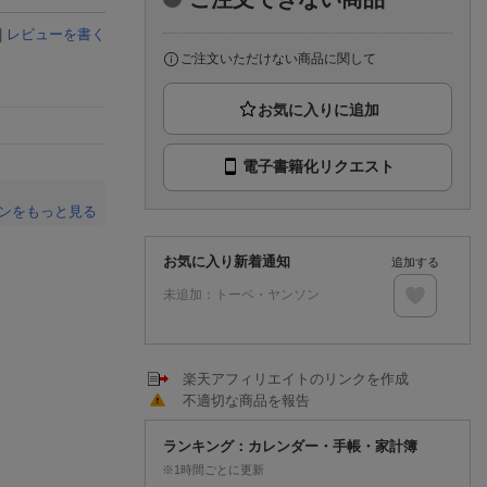
楽天チケット
エンタメニュース
|
レビューを書く
推し楽
ご注文いただけない商品に関して
電子書籍化リクエスト
ンをもっと見る
。
お気に入り新着通知
追加する
未追加：
トーベ・ヤンソン
楽天アフィリエイトのリンクを作成
不適切な商品を報告
ランキング：カレンダー・手帳・家計簿
※1時間ごとに更新