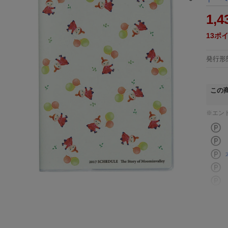
1,4
13
ポ
発行形
この
※エン