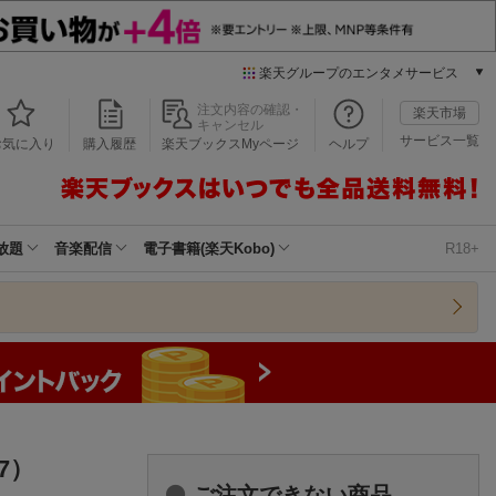
楽天グループのエンタメサービス
本/ゲーム/CD/DVD
注文内容の確認・
楽天市場
キャンセル
楽天ブックス
サービス一覧
お気に入り
購入履歴
楽天ブックスMyページ
ヘルプ
電子書籍
楽天Kobo
雑誌読み放題
楽天マガジン
放題
音楽配信
電子書籍(楽天Kobo)
R18+
音楽配信
楽天ミュージック
動画配信
楽天TV
動画配信ガイド
Rakuten PLAY
無料テレビ
Rチャンネル
7）
チケット
ご注文できない商品