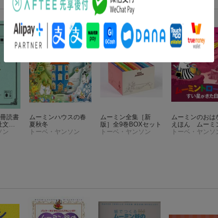
0冊読書
ムーミンハウスの春
ムーミン全集［新
ムーミンのおは
社文
夏秋冬
版］全9巻BOXセット
えほん ムーミ
ソン
トーベ・ヤンソン
トーベ・ヤンソン
ロールとすい星
トーベ・ヤンソ
た日