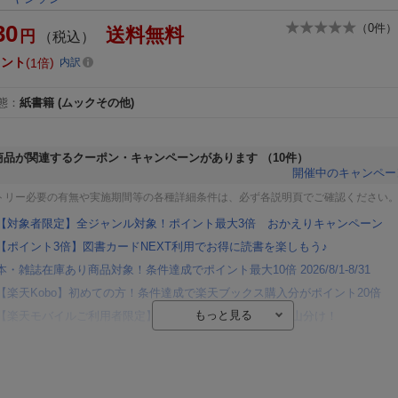
30
（
0
件）
送料無料
円
（税込）
イント
1倍
内訳
態
：
紙書籍
(ムックその他)
商品が関連するクーポン・キャンペーンがあります
（10件）
開催中のキャンペー
トリー必要の有無や実施期間等の各種詳細条件は、必ず各説明頁でご確認ください
【対象者限定】全ジャンル対象！ポイント最大3倍 おかえりキャンペーン
【ポイント3倍】図書カードNEXT利用でお得に読書を楽しもう♪
本・雑誌在庫あり商品対象！条件達成でポイント最大10倍 2026/8/1-8/31
【楽天Kobo】初めての方！条件達成で楽天ブックス購入分がポイント20倍
【楽天モバイルご利用者限定】条件達成で100万ポイント山分け！
【Rakuten Fashion×楽天ブックス】条件達成で10万ポイント山分け
【スタンプカード】楽天ポイントもらえる＆抽選で豪華景品が当たる！
楽天モバイル紹介キャンペーンの拡散で300円OFFクーポン進呈