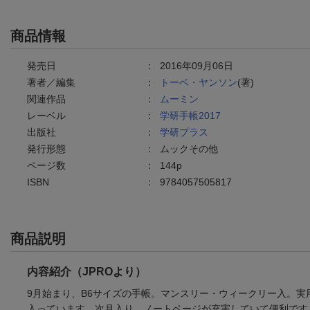
商品情報
発売日
：
2016年09月06日
著者／編集
：
トーベ・ヤンソン
(著)
関連作品
：
ムーミン
レーベル
：
学研手帳2017
出版社
：
学研プラス
発行形態
：
ムックその他
ページ数
：
144p
ISBN
：
9784057505817
商品説明
内容紹介（JPROより）
9月始まり、B6サイズの手帳。マンスリー・ウィークリー入。実
入っています。次月入り、ノートページが充実していて便利です