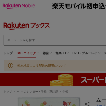
トップ
本・コミック
雑誌
音楽CD
DVD・ブルーレイ
熊本地震による配送の影響について
現
トップ
>
本
>
カレンダー・手帳・家計簿
>
手帳
在
地
ムー
トーベ