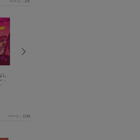
ページ：
1
/
9
なし
たのしいムーミン一
ムーミン谷の彗星
ムーミン谷へのな
ント
家 ［新版］
（講談
［新版］
（講談社文
いたび ムーミン
がき
ン
社文庫）
トーベ・ヤンソン
庫）
トーベ・ヤンソン
ポップアップ絵本
トーベ・ヤンソン
ページ：1/34