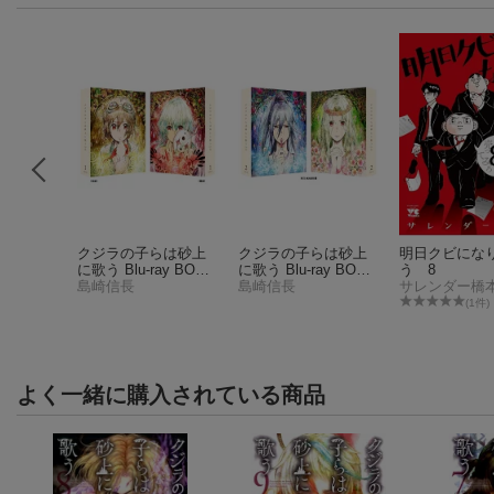
ーティ 2
クジラの子らは砂上
クジラの子らは砂上
明日クビにな
に歌う Blu-ray BOX 1
に歌う Blu-ray BOX 2
う 8
(特装限定版 )【Blu-ra
島崎信長
＜最終巻＞(特装限定
島崎信長
サレンダー橋
9件)
y】
版)【Blu-ray】
(1件)
よく一緒に購入されている商品