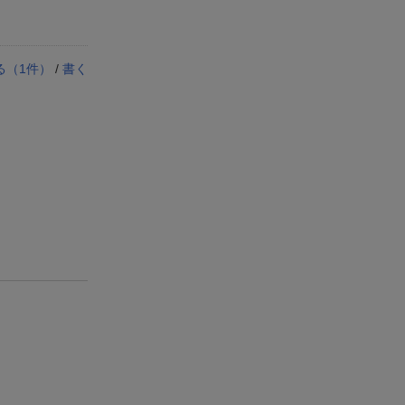
る（
1
件）
/
書く