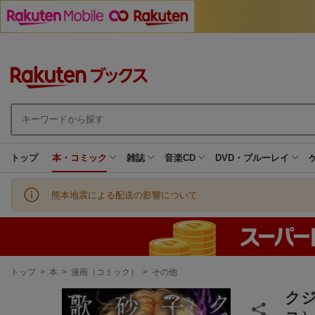
トップ
本・コミック
雑誌
音楽CD
DVD・ブルーレイ
熊本地震による配送の影響について
現
トップ
>
本
>
漫画（コミック）
>
その他
在
地
ク