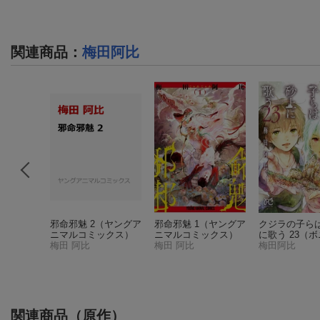
関連商品
：
梅田阿比
邪命邪魅 2
（ヤングア
邪命邪魅 1
（ヤングア
クジラの子ら
ニマルコミックス）
ニマルコミックス）
に歌う 23
（ボ
梅田 阿比
梅田 阿比
タ・コミック
梅田阿比
関連商品（原作）