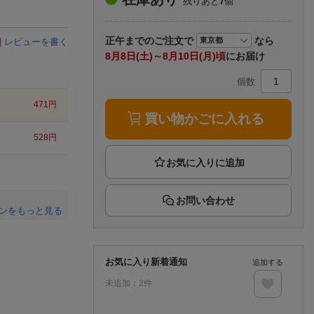
残りあと
7
個
楽天チケット
エンタメニュース
推し楽
正午まで
のご注文で
なら
|
レビューを書く
8月8日(土)～8月10日(月)頃
にお届け
個数
471
円
買い物かごに入れる
528
円
お問い合わせ
ンをもっと見る
。
お気に入り新着通知
追加する
未追加：
2
件