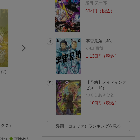
尾田 栄一郎
594円（税込）
宇宙兄弟（46）
4
小山 宙哉
1,130円（税込）
（2）
くらいあの子とした
不滅のあなたへ（4）
不滅のあなたへ（
いこと 8
大今 良時
大今 良時
碇 マナツ
(11件)
(9件)
【予約】メイドインア
5
ビス（15）
つくしあきひと
1,100円（税込）
ックス）
漫画（コミック）ランキングを見る
在庫あり
税込)