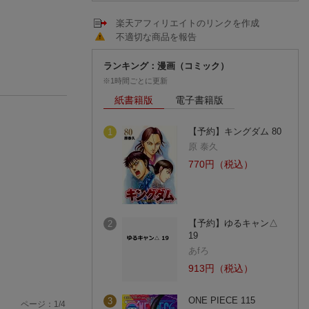
楽天アフィリエイトのリンクを作成
不適切な商品を報告
ランキング：漫画（コミック）
※1時間ごとに更新
紙書籍版
電子書籍版
【予約】キングダム 80
1
原 泰久
770円（税込）
【予約】ゆるキャン△
2
19
あfろ
913円（税込）
ONE PIECE 115
3
ページ：
1
/
4