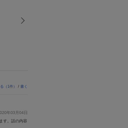
る（
1
件）
/
書く
20年03月04日
ます。話の内容