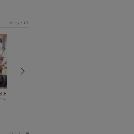
ページ：
1
/
7
砂上
クジラの子らは砂上
クジラの子らは砂上
クジラの子らは砂
ー
に歌う 20
（ボニー
に歌う 18
（ボニー
に歌う 17
（ボニ
）
タ・コミックス）
梅田阿比
タ・コミックス）
梅田阿比
タ・コミックス）
梅田阿比
ページ：1/4