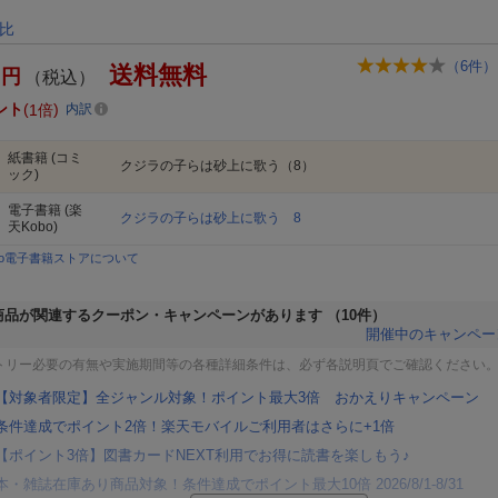
）
比
（
6
件）
送料無料
円
（税込）
ント
1倍
内訳
紙書籍
(コミ
クジラの子らは砂上に歌う（8）
ック)
電子書籍
(楽
クジラの子らは砂上に歌う 8
天Kobo)
bo電子書籍ストアについて
商品が関連するクーポン・キャンペーンがあります
（10件）
開催中のキャンペー
トリー必要の有無や実施期間等の各種詳細条件は、必ず各説明頁でご確認ください
【対象者限定】全ジャンル対象！ポイント最大3倍 おかえりキャンペーン
条件達成でポイント2倍！楽天モバイルご利用者はさらに+1倍
【ポイント3倍】図書カードNEXT利用でお得に読書を楽しもう♪
本・雑誌在庫あり商品対象！条件達成でポイント最大10倍 2026/8/1-8/31