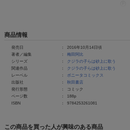
商品情報
発売日
：
2016年10月14日頃
著者／編集
：
梅田阿比
シリーズ
：
クジラの子らは砂上に歌う
関連作品
：
クジラの子らは砂上に歌う
レーベル
：
ボニータコミックス
出版社
：
秋田書店
発行形態
：
コミック
ページ数
：
188p
ISBN
：
9784253261081
この商品を買った人が興味のある商品