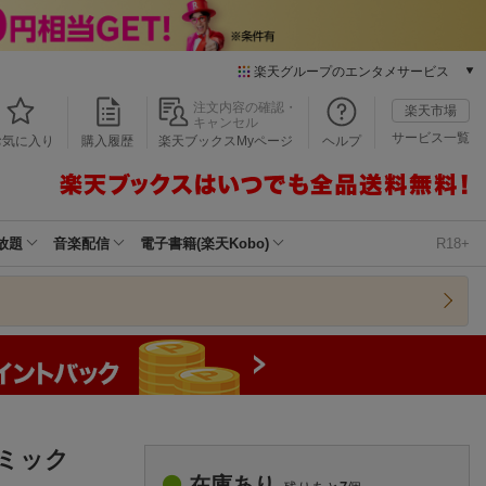
楽天グループのエンタメサービス
本/ゲーム/CD/DVD
注文内容の確認・
楽天市場
キャンセル
楽天ブックス
サービス一覧
お気に入り
購入履歴
楽天ブックスMyページ
ヘルプ
電子書籍
楽天Kobo
雑誌読み放題
楽天マガジン
放題
音楽配信
電子書籍(楽天Kobo)
R18+
音楽配信
楽天ミュージック
動画配信
楽天TV
動画配信ガイド
Rakuten PLAY
無料テレビ
Rチャンネル
ミック
チケット
在庫あり