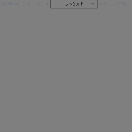
【楽天Kobo】初めての方！条件達成で楽天ブックス購入分がポイント20倍
【楽天モバイルご利用者限定】条件達成で100万ポイント山分け！
【Rakuten Fashion×楽天ブックス】条件達成で10万ポイント山分け
【スタンプカード】楽天ポイントもらえる＆抽選で豪華景品が当たる！
エントリー＆3,000円以上購入で無料データSIM（3GB/月プラン）が当たる！
楽天モバイル紹介キャンペーンの拡散で300円OFFクーポン進呈