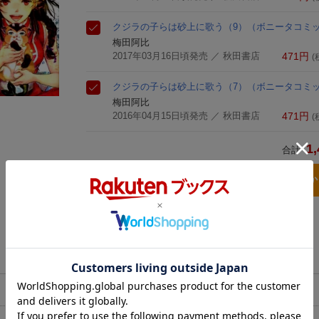
クジラの子らは砂上に歌う（9）
（ボニータコミ
梅田阿比
2017年03月16日頃発売
／ 秋田書店
471
円
(
クジラの子らは砂上に歌う（7）
（ボニータコミ
梅田阿比
2016年04月15日頃発売
／ 秋田書店
471
円
(
1,
合計
3点とも買い物