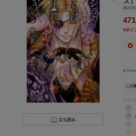
ス
梅田阿
471
4
ポイ
楽天Ko
この
※エン
立ち読み