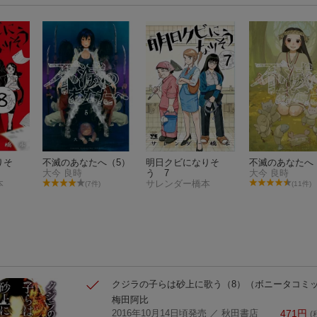
りそ
不滅のあなたへ（5）
明日クビになりそ
不滅のあなたへ
大今 良時
う 7
大今 良時
本
サレンダー橋本
(7件)
(11件)
クジラの子らは砂上に歌う（8）
（ボニータコミ
梅田阿比
2016年10月14日頃発売
／ 秋田書店
471
円
(