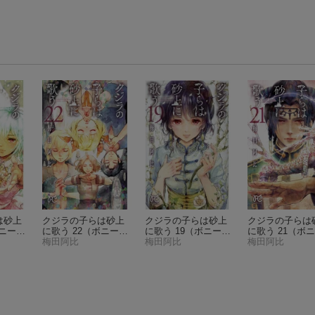
は砂上
クジラの子らは砂上
クジラの子らは砂上
クジラの子らは
ニー
に歌う 22
（ボニー
に歌う 19
（ボニー
に歌う 21
（ボニ
ス）
タ・コミックス）
梅田阿比
タ・コミックス）
梅田阿比
タ・コミックス
梅田阿比