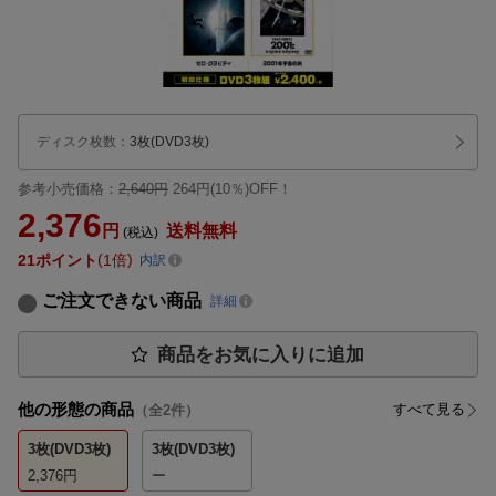
ディスク枚数
：
3枚(DVD3枚)
参考小売価格：
2,640円
264円(10％)OFF！
2,376
円
送料無料
(税込)
21
ポイント
1倍
内訳
ご注文できない商品
詳細
商品をお気に入りに追加
他の形態の商品
すべて見る
（全
2
件）
3枚(DVD3枚)
3枚(DVD3枚)
2,376
円
ー