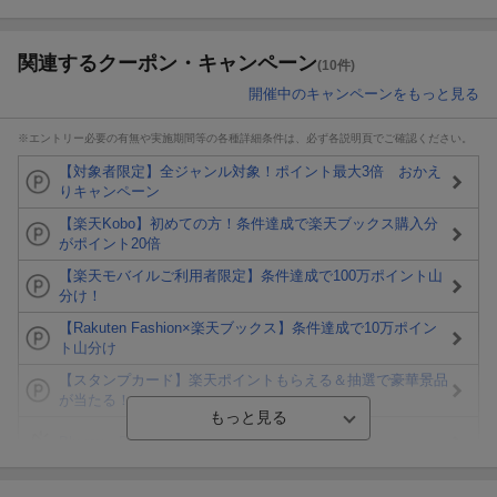
関連するクーポン・キャンペーン
(10件)
開催中のキャンペーンをもっと見る
※エントリー必要の有無や実施期間等の各種詳細条件は、必ず各説明頁でご確認ください。
【対象者限定】全ジャンル対象！ポイント最大3倍 おかえ
りキャンペーン
【楽天Kobo】初めての方！条件達成で楽天ブックス購入分
がポイント20倍
【楽天モバイルご利用者限定】条件達成で100万ポイント山
分け！
【Rakuten Fashion×楽天ブックス】条件達成で10万ポイン
ト山分け
【スタンプカード】楽天ポイントもらえる＆抽選で豪華景品
が当たる！
Blu-ray・DVDセール・お買い得情報
エントリー＆3,000円以上購入で無料データSIM（3GB/月プ