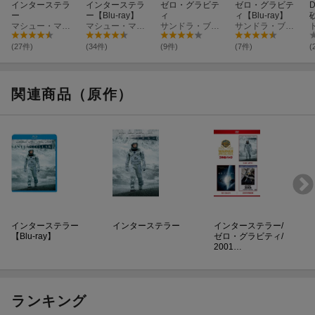
インターステラ
インターステラ
ゼロ・グラビテ
ゼロ・グラビテ
ー
ー【Blu-ray】
ィ
ィ【Blu-ray】
マシュー・マコノヒー
マシュー・マコノヒー
サンドラ・ブロック
サンドラ・ブロック
(27件)
(34件)
(9件)
(7件)
(
関連商品（原作）
インターステラー
インターステラー
インターステラー/
【Blu-ray】
ゼロ・グラビティ/
2001…
ランキング