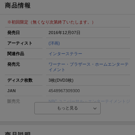
ラン）が当たる！
商品情報
楽天モバイル紹介キャンペーンの拡散で300円OFFクーポン
進呈
※初回限定（無くなり次第終了いたします。）
条件達成で楽天限定・宝塚歌劇 宙組貸切公演ペアチケット
が当たる
発売日
2016年12月07日
エントリー＆条件達成で『鬼滅の刃』オリジナルきんちゃく
アーティスト
(洋画)
袋が当たる！
関連作品
インターステラー
発売元
ワーナー・ブラザース・ホームエンターテ
イメント
ディスク枚数
3枚(DVD3枚)
JAN
4548967309300
販売元
NBC ユニバーサル・エンターテイメントジ
ャパン
収録時間
ー／ー／ー
品番
1000633828