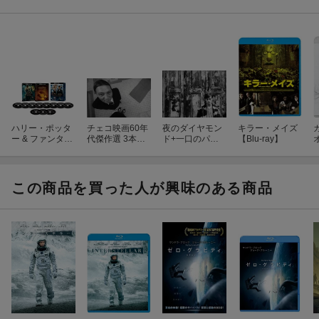
ハリー・ポッタ
チェコ映画60年
夜のダイヤモン
キラー・メイズ
ー & ファンタス
代傑作選 3本組B
ド+一口のパン
【Blu-ray】
ティック・ビー
OX【Blu-ray】
HDリマスター版
スト 11-Film 4K
DVD
UHDセット【4K
ULTRA HD】
この商品を買った人が興味のある商品