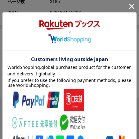
ページ数
318p
ISBN
9784834272291
[広告]
商品レビュー（28件）
4.59
総合評価：
ブックスのレビュー（3件）
投稿日：2012年02月13日
5
評価：
購入者さん