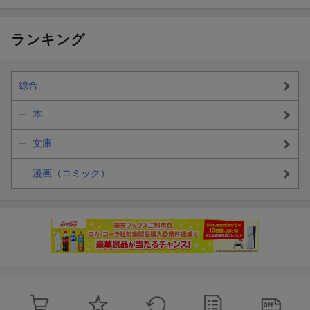
ランキング
総合
本
文庫
漫画（コミック）