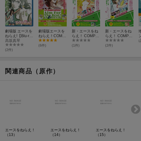
劇場版 エースを
劇場版エースを
新・エースをね
新・エースをね
ねらえ!【Blu-ra
ねらえ！COMP
らえ！ COMPLE
らえ！ COMPLE
y】
高坂真琴
LETE DVD BOO
TE DVD BOOK
TE DVD BOOK
K
Vol.2（第2巻）
Vol.1（第1巻）
(6件)
(1件)
(2件)
(2件)
関連商品（原作）
エースをねらえ！
エースをねらえ！
エースをねらえ！
（13）
（14）
（15）