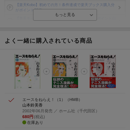
【楽天Kobo】初めての方！条件達成で楽天ブックス購入分
がポイント20倍
【楽天モバイルご利用者限定】条件達成で100万ポイント山
分け！
【Rakuten Fashion×楽天ブックス】条件達成で10万ポイン
ト山分け
よく一緒に購入されている商品
【スタンプカード】楽天ポイントもらえる＆抽選で豪華景品
が当たる！
エントリー＆3,000円以上購入で無料データSIM（3GB/月プ
ラン）が当たる！
楽天モバイル紹介キャンペーンの拡散で300円OFFクーポン
進呈
エースをねらえ！（1）
（HMB）
山本鈴美香
2002年06月発売
／ ホーム社（千代田区）
680
円
(税込)
在庫あり