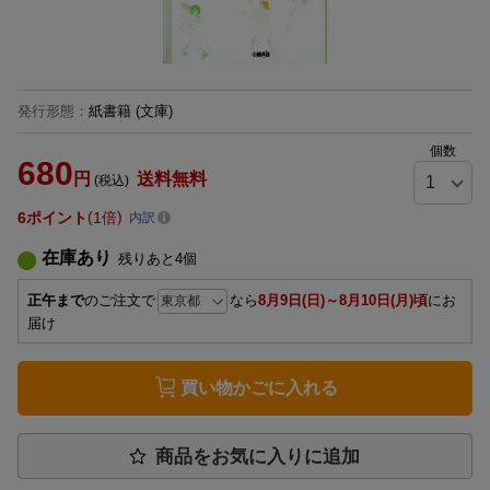
発行形態
：
紙書籍
(文庫)
個数
680
円
送料無料
(税込)
6
ポイント
1倍
内訳
在庫あり
残りあと
4
個
正午まで
のご注文で
なら
8月9日(日)～8月10日(月)頃
にお
届け
買い物かごに入れる
商品をお気に入りに追加