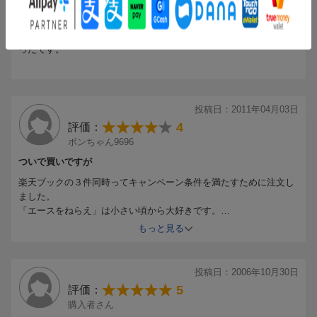
(無題)
友達に頼まれて注文しました。店頭で売っていないので買えて良か
ったです。
投稿日：2011年04月03日
4
評価：
ボンちゃん9696
ついで買いですが
楽天ブックの３件同時ってキャンペーン条件を満たすために注文し
ました。
「エースをねらえ」は小さい頃から大好きです。
主人公の岡ひろみ、ドジでまっすぐなところが好きです。
もっと見る
投稿日：2006年10月30日
5
評価：
購入者さん