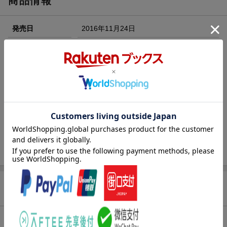
商品情報
エントリー＆3,000円以上購入で無料データSIM（3GB/月プ
ラン）が当たる！
発売日
2016年11月24日
楽天モバイル紹介キャンペーンの拡散で300円OFFクーポン
進呈
出版社
大洋図書
条件達成で楽天限定・宝塚歌劇 宙組貸切公演ペアチケット
刊行形態
月刊
が当たる
サイズ
A4
楽天ブックス雑誌
07605
コード
JAN
4910076050174
バックナンバー
この雑誌の他の号を見る
商品レビュー
総合評価：