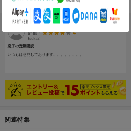
条件に満たないため、評価は表示できません。
投稿日：2017年01月06日
4
評価：
tsuka2
息子の定期購読
いつもは意見しております。。。。。。。。
関連特集