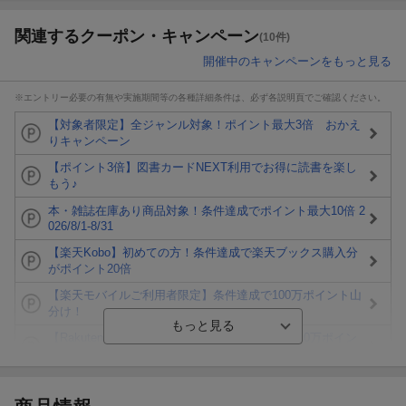
関連するクーポン・キャンペーン
(10件)
開催中のキャンペーンをもっと見る
※エントリー必要の有無や実施期間等の各種詳細条件は、必ず各説明頁でご確認ください。
【対象者限定】全ジャンル対象！ポイント最大3倍 おかえ
りキャンペーン
【ポイント3倍】図書カードNEXT利用でお得に読書を楽し
もう♪
本・雑誌在庫あり商品対象！条件達成でポイント最大10倍 2
026/8/1-8/31
【楽天Kobo】初めての方！条件達成で楽天ブックス購入分
がポイント20倍
【楽天モバイルご利用者限定】条件達成で100万ポイント山
分け！
【Rakuten Fashion×楽天ブックス】条件達成で10万ポイン
ト山分け
【スタンプカード】楽天ポイントもらえる＆抽選で豪華景品
が当たる！