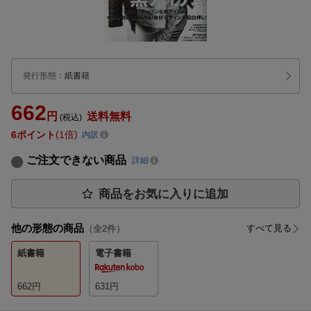
発行形態
：
紙書籍
662
円
送料無料
(税込)
6
ポイント
1倍
内訳
ご注文できない商品
詳細
商品をお気に入りに追加
他の形態の商品
すべて見る
（全
2
件）
紙書籍
電子書籍
662
円
631
円