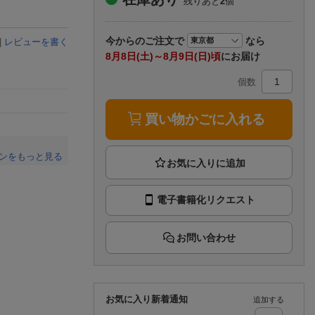
残りあと
2
個
楽天チケット
エンタメニュース
推し楽
今から
のご注文で
なら
|
レビューを書く
8月8日(土)～8月9日(日)頃
にお届け
個数
買い物かごに入れる
ンをもっと見る
。
電子書籍化リクエスト
お問い合わせ
お気に入り新着通知
追加する