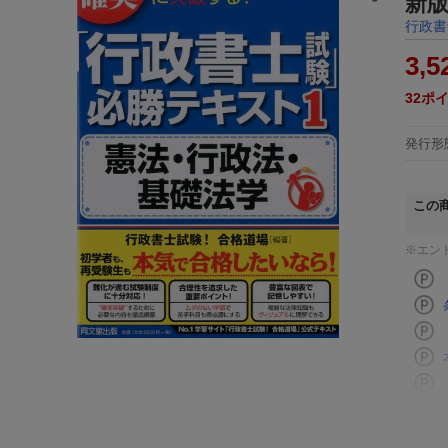
新版
行政書
3,5
32
ポ
発行形
この
※エン