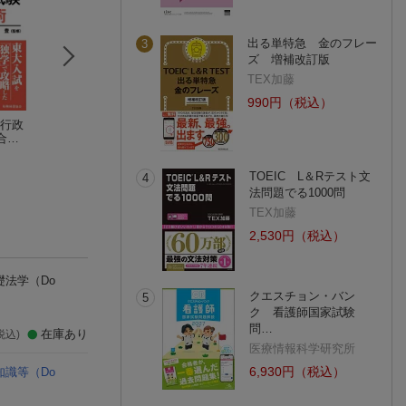
出る単特急 金のフレー
3
ズ 増補改訂版
TEX加藤
990円（税込）
 行政
「行政書士試験」勉
2025年度版 本試験
2028年度版 絶
合格
強法
をあてる TAC直前
める！ 実戦添削
）
太田孝之
予想模試 行政書士
TAC株式会社（行政書士講座）
ら学ぶ 公務員
石井秀明
論文・作文
(1件)
(2件)
TOEIC L＆Rテスト文
4
法問題でる1000問
TEX加藤
2,530円（税込）
礎法学
（Do
クエスチョン・バン
5
ク 看護師国家試験
問…
在庫あり
税込)
医療情報科学研究所
6,930円（税込）
知識等
（Do