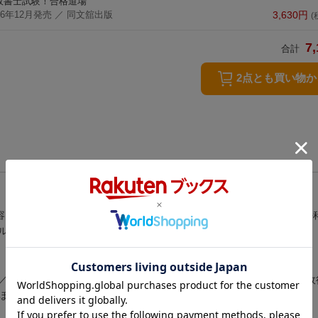
政書士試験！合格道場
16年12月発売
／ 同文舘出版
3,630
円
(
7,
合計
2点とも買い物
内容を徹底網羅。合理性を追求した重要ポイント！ムダのない学習で苦手
ルに理解できる。
／その他人権 ほか）／２章 行政法（行政法総論／行政組織法／行政
ほか）／３章 基礎法学