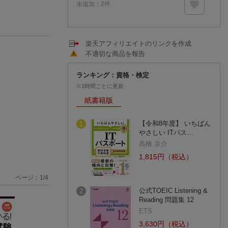
未追加：
2
件
楽天アフィリエイトのリンクを作成
不適切な商品を報告
ランキング：資格・検定
※1時間ごとに更新
紙書籍版
【令和8年度】 いちばん
1
やさしい ITパス…
高橋 京介
1,815円（税込）
ページ：
1
/
4
公式TOEIC Listening &
2
Reading 問題集 12
ETS
3,630円（税込）