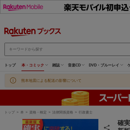
トップ
本・コミック
雑誌
音楽CD
DVD・ブルーレイ
熊本地震による配送の影響について
現
トップ
>
本
>
資格・検定
>
法律関係資格
>
行政書士
在
地
確