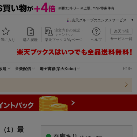
楽天グループのエンタメサービス
本/ゲーム/CD/DVD
注文内容の確認・
楽天市場
キャンセル
楽天ブックス
サービス一覧
お気に入り
購入履歴
楽天ブックスMyページ
ヘルプ
電子書籍
楽天Kobo
雑誌読み放題
楽天マガジン
放題
音楽配信
電子書籍(楽天Kobo)
R18+
音楽配信
楽天ミュージック
動画配信
楽天TV
動画配信ガイド
Rakuten PLAY
無料テレビ
Rチャンネル
（1）最
チケット
在庫あり