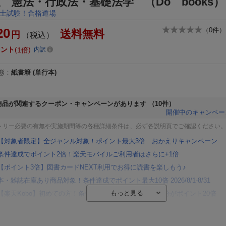
 憲法・行政法・基礎法学 （Do books）
士試験！合格道場
20
（
0
件）
送料無料
円
（税込）
イント
1倍
内訳
態
：
紙書籍
(単行本)
商品が関連するクーポン・キャンペーンがあります
（10件）
開催中のキャンペー
トリー必要の有無や実施期間等の各種詳細条件は、必ず各説明頁でご確認ください
【対象者限定】全ジャンル対象！ポイント最大3倍 おかえりキャンペーン
条件達成でポイント2倍！楽天モバイルご利用者はさらに+1倍
【ポイント3倍】図書カードNEXT利用でお得に読書を楽しもう♪
本・雑誌在庫あり商品対象！条件達成でポイント最大10倍 2026/8/1-8/31
【楽天Kobo】初めての方！条件達成で楽天ブックス購入分がポイント20倍
【楽天モバイルご利用者限定】条件達成で100万ポイント山分け！
【Rakuten Fashion×楽天ブックス】条件達成で10万ポイント山分け