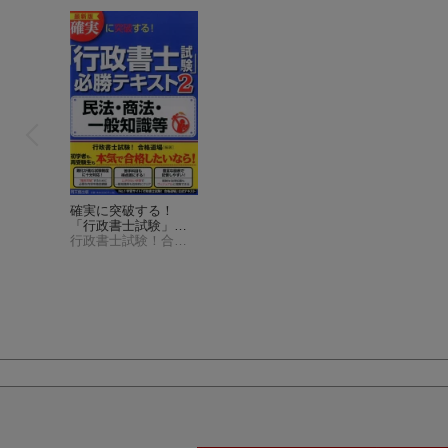
確実に突破する！
「行政書士試験」必
勝テキスト（2）最新
行政書士試験！合格道場
版
（Do books）