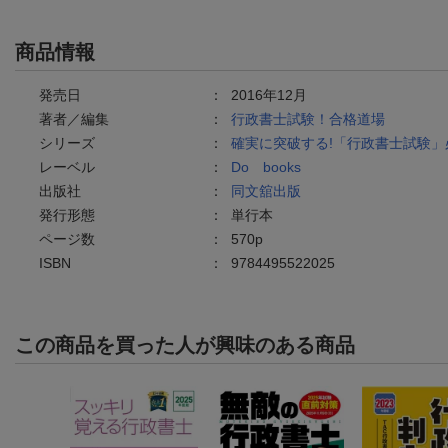
商品情報
発売日
：
2016年12月
著者／編集
：
行政書士試験！合格道場
シリーズ
：
確実に突破する!「行政書士試験
レーベル
：
Do books
出版社
：
同文舘出版
発行形態
：
単行本
ページ数
：
570p
ISBN
：
9784495522025
この商品を買った人が興味のある商品