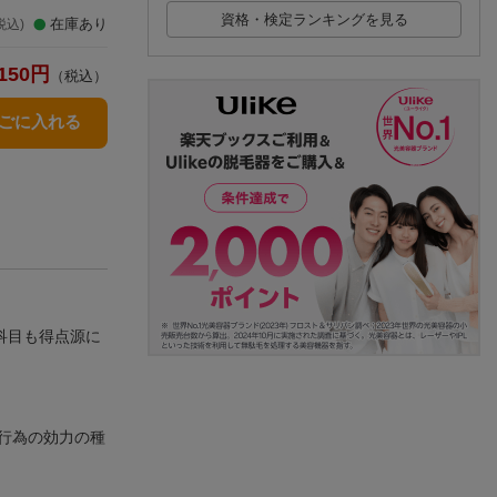
資格・検定ランキングを見る
在庫あり
税込)
150
円
（税込）
かごに入れる
科目も得点源に
行為の効力の種