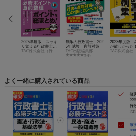
 みんな
2025年度版 スッキ
無敵の行政書士 202
2023年度版
た！行政
リ覚える行政書士
5年試験 直前対策
が欲しかった
記述式問
TAC株式会社（行政書士講座）
必修ポイント直前整
TAC株式会社（行政書士講座）
TAC出版編集部
政書士の判例
理
件)
(1件)
よく一緒に購入されている商品
確
bo
行
20
確
bo