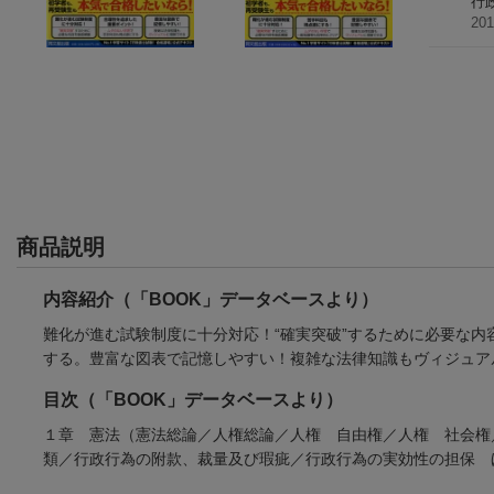
行
20
商品説明
内容紹介（「BOOK」データベースより）
難化が進む試験制度に十分対応！“確実突破”するために必要な
する。豊富な図表で記憶しやすい！複雑な法律知識もヴィジュア
目次（「BOOK」データベースより）
１章 憲法（憲法総論／人権総論／人権 自由権／人権 社会権
類／行政行為の附款、裁量及び瑕疵／行政行為の実効性の担保 