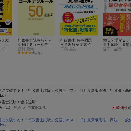
 みんな
行政書士試験らくら
行政書士 時事問題・
99日で受かる！
！ 行
く解けるゴールデン
文章理解を超速イン
書士試験 最短
集
TAC株式会社（行政書士講座）
ルール50
豊村 慶太
プットする本〈2022-
田島 圭祐
術（増補改訂版
遠田 誠貴
2023年受験用〉
(4件)
実に突破する！「行政書士試験」必勝テキスト（1）最新版
憲法・行政法・基
oks）
政書士試験！合格道場
16年12月発売
／ 同文舘出版
3,520
円
(
実に突破する！「行政書士試験」必勝テキスト（2）最新版
民法・商法・一般
oks）