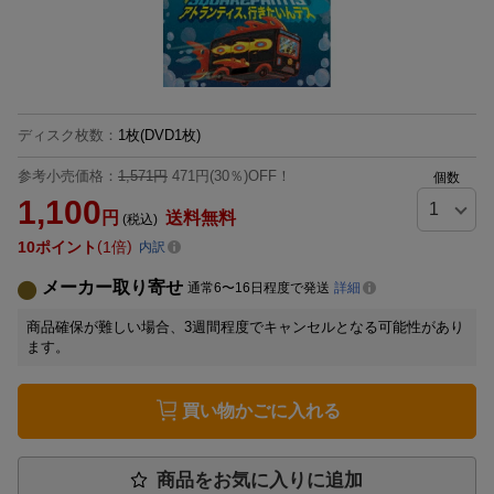
ディスク枚数
：
1枚(DVD1枚)
参考小売価格：
1,571円
471円(30％)OFF！
個数
1,100
円
送料無料
(税込)
10
ポイント
1倍
内訳
メーカー取り寄せ
通常6〜16日程度で発送
詳細
商品確保が難しい場合、3週間程度でキャンセルとなる可能性があり
ます。
買い物かごに入れる
商品をお気に入りに追加