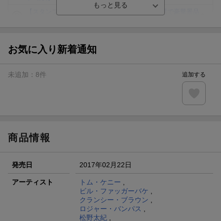
【スタンプカード】楽天ポイントもらえる＆抽選で豪華景品
が当たる！
Blu-ray・DVDセール・お買い得情報
お気に入り新着通知
エントリー＆3,000円以上購入で無料データSIM（3GB/月プ
ラン）が当たる！
未追加：
8
件
追加する
楽天モバイル紹介キャンペーンの拡散で300円OFFクーポン
進呈
条件達成で楽天限定・宝塚歌劇 宙組貸切公演ペアチケット
が当たる
商品情報
発売日
2017年02月22日
アーティスト
トム・ケニー
,
ビル・ファッガーバケ
,
クランシー・ブラウン
,
ロジャー・バンパス
,
松野太紀
,