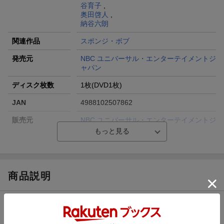
谷育子
,
奥田啓人
,
納谷六朗
関連作品
スポンジ・ボブ
発売元
NBC ユニバーサル・エンターテイメントジ
ャパン
ディスク枚数
1枚(DVD1枚)
JAN
4988102507862
販売元
NBC ユニバーサル・エンターテイメントジ
ャパン
収録時間
99分
品番
PJBA-1024
商品説明
画面サイズ
スタンダード
色彩
カラー
収録内容
言語
英語(オリジナル言語)／日本語(吹替言語)