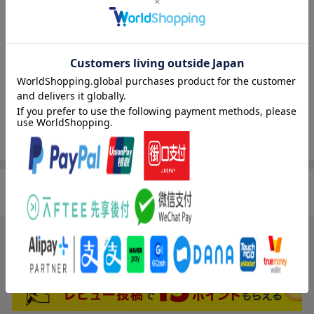
収録タイトル：
音声方式
ドルビーデジタルステレオ(オリジナル音声
[Disc1]
方式)／ドルビーデジタルモノラル(吹替音
『スポンジ・ボブとアトランティス、行きたいんデス TVスペシャ
声方式)
ル版』／DVD
字幕言語
日本語字幕／英語字幕／吹替字幕
アーティスト：トム・ケニー／ビル・ファッガーバケ ほか
声優：トム・ケニー／ビル・ファッガーバケ／クランシー・ブラ
制作国
アメリカ
ウンほか
洋題
SPONGEBOB SQUAREPANTS
「スポンジ・ボブ」
商品レビュー
まだレビューがありません。