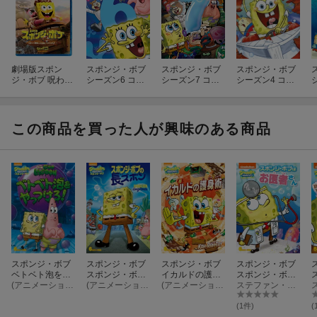
劇場版スポン
スポンジ・ボブ
スポンジ・ボブ
スポンジ・ボブ
ジ・ボブ 呪われ
シーズン6 コン
シーズン7 コン
シーズン4 コン
た海賊と大冒険
プリートBOX
プリートBOX
プリートBOX
だワワワワワ！
ブルーレイ ＋ D
VD セット【Blu-
この商品を買った人が興味のある商品
ray】
スポンジ・ボブ
スポンジ・ボブ
スポンジ・ボブ
スポンジ・ボブ
ベトベト泡をや
スポンジ・ボブ
イカルドの護身
スポンジ・ボブ
っつけろ!
(アニメーション)
の長ズボン
(アニメーション)
術
(アニメーション)
はお医者さん
ステファン・ヒーレンバーグ
(1件)
(