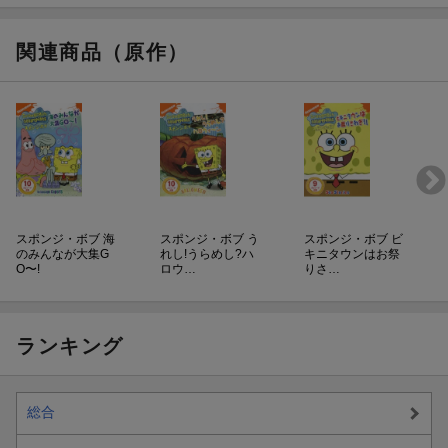
関連商品（原作）
スポンジ・ボブ 海
スポンジ・ボブ う
スポンジ・ボブ ビ
のみんなが大集G
れし!うらめし?ハ
キニタウンはお祭
O〜!
ロウ…
りさ…
ランキング
総合