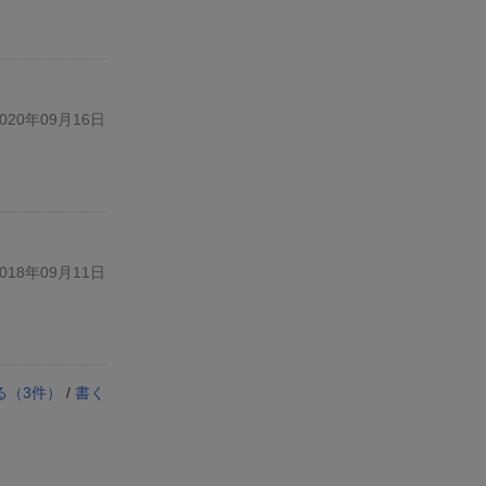
20年09月16日
18年09月11日
る（
3
件）
/
書く