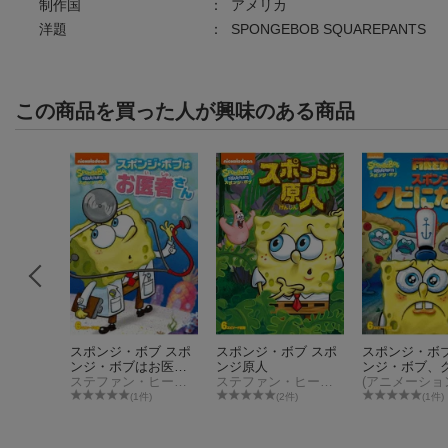
制作国
：
アメリカ
洋題
：
SPONGEBOB SQUAREPANTS
この商品を買った人が興味のある商品
ポッキ
スポンジ・ボブ スポ
スポンジ・ボブ スポ
スポンジ・ボブ
ンジ・ボブはお医者
ンジ原人
ンジ・ボブ、
ソニー・シャーロック
さん
ステファン・ヒーレンバーグ
ステファン・ヒーレンバーグ
なる
(アニメーショ
(1件)
(2件)
(1件)