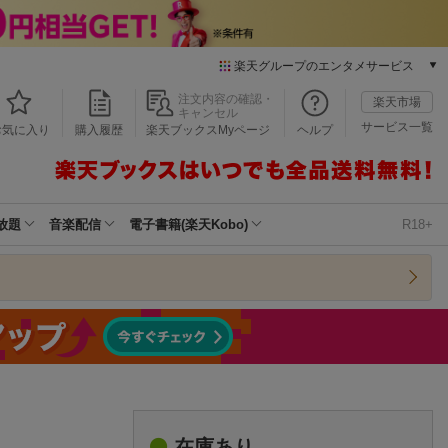
楽天グループのエンタメサービス
本/ゲーム/CD/DVD
注文内容の確認・
楽天市場
キャンセル
楽天ブックス
サービス一覧
お気に入り
購入履歴
楽天ブックスMyページ
ヘルプ
電子書籍
楽天Kobo
雑誌読み放題
楽天マガジン
放題
音楽配信
電子書籍(楽天Kobo)
R18+
音楽配信
楽天ミュージック
動画配信
楽天TV
動画配信ガイド
Rakuten PLAY
無料テレビ
Rチャンネル
チケット
在庫あり