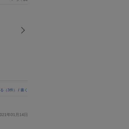
る（
3
件）
/
書く
21年01月14日