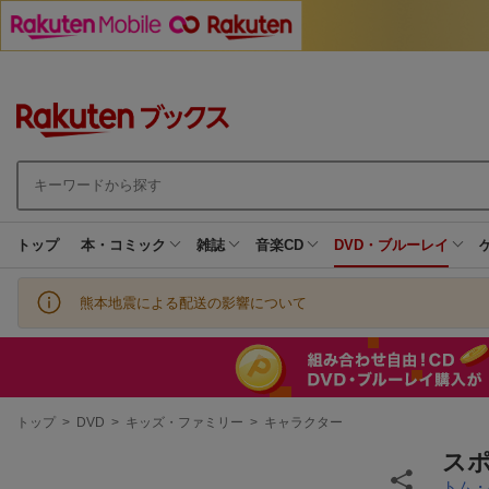
トップ
本・コミック
雑誌
音楽CD
DVD・ブルーレイ
熊本地震による配送の影響について
現
トップ
>
DVD
>
キッズ・ファミリー
>
キャラクター
在
地
スポ
トム・