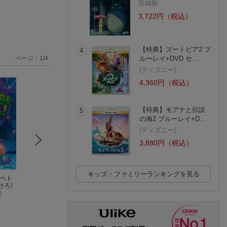
宮崎駿
3,722円（税込）
【特典】ズートピア2 ブ
4
ルーレイ+DVD セ…
ページ：
1
/
4
(ディズニー)
4,360円（税込）
【特典】モアナと伝説
5
の海2 ブルーレイ+D…
(ディズニー)
3,880円（税込）
キッズ・ファミリーランキングを見る
 ベト
スポンジ・ボブ ミ
スポンジ・ボブ 探偵
スポンジ・ボブ 
けろ!
ニ・スポンジ・ボブ
イカルド
ンジ・ボブのシャ
)
ステファン・ヒーレンバーグ
ステファン・ヒーレンバーグ
ン玉ボート
ステ