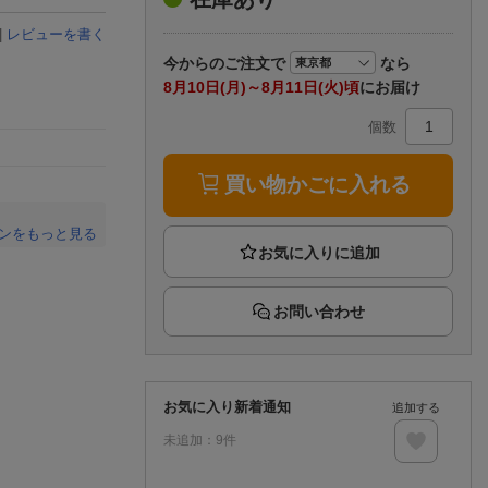
楽天チケット
エンタメニュース
|
レビューを書く
推し楽
今から
のご注文で
なら
8月10日(月)～8月11日(火)頃
にお届け
個数
買い物かごに入れる
ンをもっと見る
。
お問い合わせ
お気に入り新着通知
追加する
未追加：
9
件