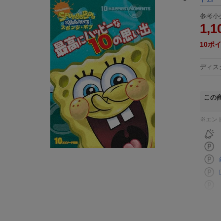
参考小
1,1
10
ポ
ディス
この
※エン