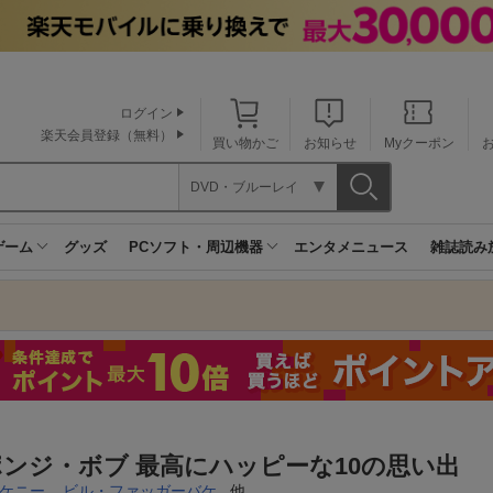
ログイン
楽天会員登録（無料）
買い物かご
お知らせ
Myクーポン
DVD・ブルーレイ
ゲーム
グッズ
PCソフト・周辺機器
エンタメニュース
雑誌読み
ンジ・ボブ 最高にハッピーな10の思い出
ケニー
,
ビル・ファッガーバケ
, 他