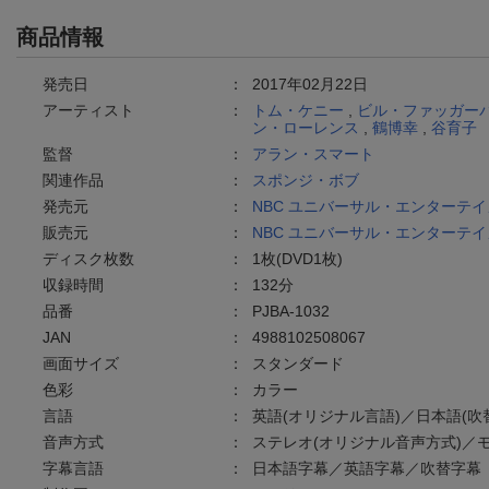
商品情報
発売日
：
2017年02月22日
アーティスト
：
トム・ケニー
,
ビル・ファッガー
ン・ローレンス
,
鶴博幸
,
谷育子
監督
：
アラン・スマート
関連作品
：
スポンジ・ボブ
発売元
：
NBC ユニバーサル・エンターテ
販売元
：
NBC ユニバーサル・エンターテ
ディスク枚数
：
1枚(DVD1枚)
収録時間
：
132分
品番
：
PJBA-1032
JAN
：
4988102508067
画面サイズ
：
スタンダード
色彩
：
カラー
言語
：
英語(オリジナル言語)／日本語(吹
音声方式
：
ステレオ(オリジナル音声方式)／モ
字幕言語
：
日本語字幕／英語字幕／吹替字幕