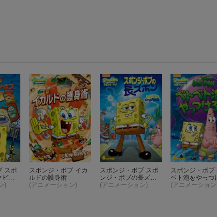
 スポ
スポンジ・ボブ イカ
スポンジ・ボブ スポ
スポンジ・ボブ
クビに
ルドの護身術
ンジ・ボブの長ズボ
ベト泡をやっつ
ン)
(アニメーション)
ン
(アニメーション)
(アニメーション