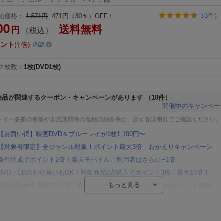
（
3
件）
売価格：
1,571円
471円（30％）OFF！
00
送料無料
円
（税込）
イント
1倍
内訳
ク枚数
：
1枚(DVD1枚)
商品が関連するクーポン・キャンペーンがあります
（10件）
開催中のキャンペー
トリー必要の有無や実施期間等の各種詳細条件は、必ず各説明頁でご確認ください
【お買い得】映画DVD＆ブルーレイが1枚1,100円〜
【対象者限定】全ジャンル対象！ポイント最大3倍 おかえりキャンペーン
条件達成でポイント2倍！楽天モバイルご利用者はさらに+1倍
DVD・CD合わせ買いもOK！対象商品2点購入でポイント3倍！最大10倍！
【楽天Kobo】初めての方！条件達成で楽天ブックス購入分がポイント20倍
【楽天モバイルご利用者限定】条件達成で100万ポイント山分け！
【Rakuten Fashion×楽天ブックス】条件達成で10万ポイント山分け