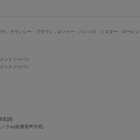
【スタンプカード】楽天ポイントもらえる＆抽選で豪華景品が当たる！
Blu-ray・DVDセール・お買い得情報
エントリー＆3,000円以上購入で無料データSIM（3GB/月プラン）が当たる！
バケ
,
クランシー・ブラウン
,
ロジャー・バンパス
,
ミスター・ローレン
イメントジャパン
イメントジャパン
替言語)
ノラル(吹替音声方式)