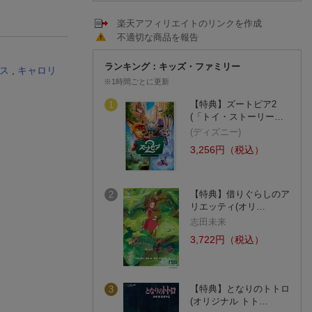
楽天アフィリエイトのリンクを作成
不適切な商品を報告
ランキング：キッズ・ファミリー
ス
,
キャロリ
※1時間ごとに更新
【特典】ズートピア2
1
(「トイ・ストーリー…
(ディズニー)
3,256円（税込）
【特典】借りぐらしのア
2
リエッティ(オリ…
志田未来
3,722円（税込）
【特典】となりのトトロ
3
(オリジナル トト…