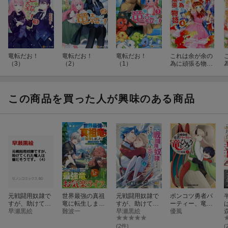
竜転だお！
竜転だお！
竜転だお！
これは余が余の
（3）
（2）
（1）
為に頑張る物語
である（4）
この商品を買った人が興味のある商品
元戦闘用奴隷で
世界最強の真祖
元戦闘用奴隷で
ポンコツ勇者パ
すが、助けてく
竜に転生しまし
すが、助けてく
ーティー、竜を
れた竜人は番だ
早瀬黒絵
た！
難波一
れた竜人は番だ
早瀬黒絵
ひろう 2
優風
そうです。
そうです。
（4）
（3）
(2件)
(