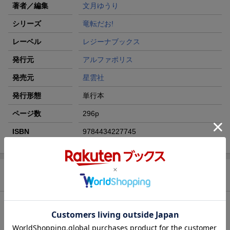
著者／編集
文月ゆうり
シリーズ
竜転だお!
レーベル
レジーナブックス
発行元
アルファポリス
発売元
星雲社
発行形態
単行本
ページ数
296p
ISBN
9784434227745
商品説明
内容紹介（「BOOK」データベースより）
隣国からの攻撃に倒れた、ピンクの竜のシェイリィリィ。気づけ