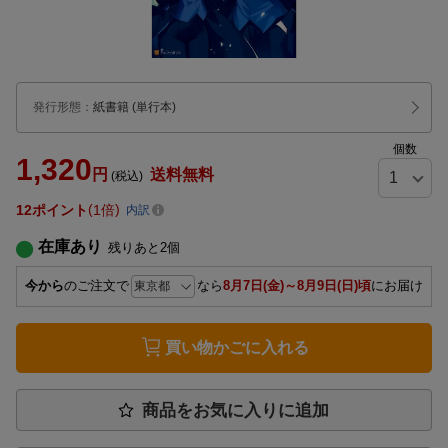
発行形態
：
紙書籍
(単行本)
個数
1,320
円
送料無料
(税込)
12
ポイント
1倍
内訳
在庫あり
残りあと
2
個
今から
のご注文で
なら
8月7日(金)～8月9日(日)頃
にお届け
買い物かごに入れる
商品をお気に入りに追加