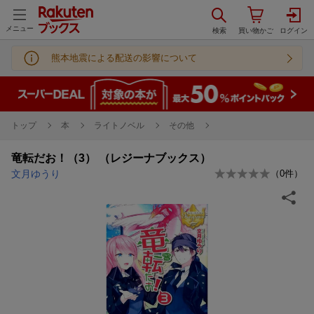
メニュー
熊本地震による配送の影響について
トップ
本
ライトノベル
その他
竜転だお！（3） （レジーナブックス）
文月ゆうり
（
0
件）