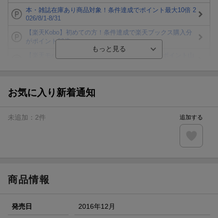
本・雑誌在庫あり商品対象！条件達成でポイント最大10倍 2
026/8/1-8/31
【楽天Kobo】初めての方！条件達成で楽天ブックス購入分
がポイント20倍
【楽天モバイルご利用者限定】条件達成で100万ポイント山
分け！
【Rakuten Fashion×楽天ブックス】条件達成で10万ポイン
ト山分け
お気に入り新着通知
【スタンプカード】楽天ポイントもらえる＆抽選で豪華景品
が当たる！
未追加：
2
件
追加する
楽天モバイル紹介キャンペーンの拡散で300円OFFクーポン
進呈
条件達成で楽天限定・宝塚歌劇 宙組貸切公演ペアチケット
が当たる
商品情報
発売日
2016年12月