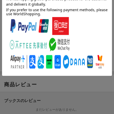
ば見知らぬ部屋で、傷の手当てをされていた。孤児院だというそ
こで、シェイリィリィは思いがけない人物と出会う。そして明か
される、彼女の出生の秘密と世界の危機。-実は世に稀な存在だっ
たピンクの竜は、未来を手にできるのか！？波乱万丈・赤ちゃん
竜転生記、ついに感動の大フィナーレ！！
著者情報（「BOOK」データベースより）
文月ゆうり（フミツキユウリ）
２０１２年から、Ｗｅｂ上で作品を公開（本データはこの書籍が
刊行された当時に掲載されていたものです）
商品レビュー
ブックスのレビュー
まだレビューがありません。