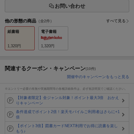
お問い合わせ
他の形態の商品
すべて見る
（全
2
件）
紙書籍
電子書籍
1,320
円
1,320
円
関連するクーポン・キャンペーン
(10件)
開催中のキャンペーンをもっと見る
※エントリー必要の有無や実施期間等の各種詳細条件は、必ず各説明頁でご確認ください。
【対象者限定】全ジャンル対象！ポイント最大3倍 おかえ
りキャンペーン
条件達成でポイント2倍！楽天モバイルご利用者はさらに+1
倍
【ポイント3倍】図書カードNEXT利用でお得に読書を楽し
もう♪