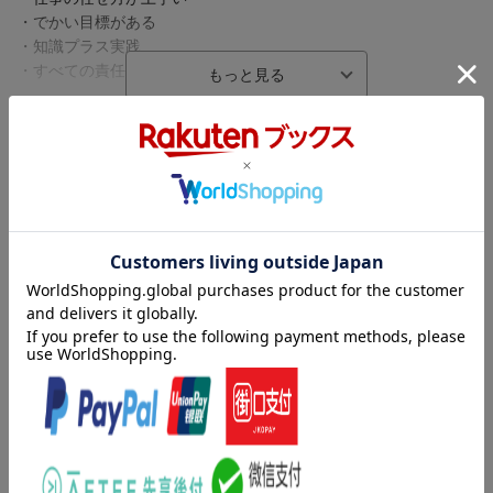
・でかい目標がある
・知識プラス実践
・すべての責任は社長……
【著者より】
幸運にも多くの素晴らしい経営者と時間をともにできた結果気付
内容紹介（「BOOK」データベースより）
いた、伸びてる会社に共通する成長の秘訣を30項目にまとめたの
が本書です。
社員愛がスゴい、細かい経理、仕事の任せ方が上手い、でかい目
中には意外に思われる項目や、当たり前すぎると思われる項目が
標がある、知識プラス実践、すべての責任は社長…成長している
あるかもしれませんが、あなたの会社でも、同じことを1つでも2
会社の共通点！
つでもまねしてみれば、必ず売り上げと利益が伸びることをお約
束します。（「はじめに」より抜粋）
目次（「BOOK」データベースより）
【もくじ】
第１章 伸びてる会社の仕事の進め方／第２章 伸びてる会社の
第1章 伸びてる会社の仕事の進め方
社長が好きなこと／第３章 伸びてる会社の社長と社員／第４
第2章 伸びてる会社の社長が好きなこと
章 伸びてる会社の経理と会計／第５章 伸びてる会社の社長の
第3章 伸びてる会社の社長と社員
習慣／第６章 伸びてる会社の社長の仕事観
第4章 伸びてる会社の経理と会計
第5章 伸びてる会社の社長の習慣
著者情報（「BOOK」データベースより）
第6章 伸びてる会社の社長の仕事観