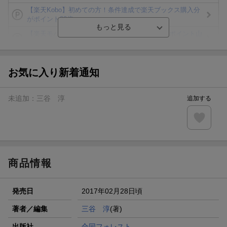
【楽天Kobo】初めての方！条件達成で楽天ブックス購入分
がポイント20倍
【楽天モバイルご利用者限定】条件達成で100万ポイント山
分け！
【Rakuten Fashion×楽天ブックス】条件達成で10万ポイン
ト山分け
お気に入り新着通知
【スタンプカード】楽天ポイントもらえる＆抽選で豪華景品
が当たる！
未追加：
三谷 淳
追加する
エントリー＆3,000円以上購入で無料データSIM（3GB/月プ
ラン）が当たる！
楽天モバイル紹介キャンペーンの拡散で300円OFFクーポン
進呈
商品情報
発売日
2017年02月28日頃
著者／編集
三谷 淳
(著)
出版社
合同フォレスト