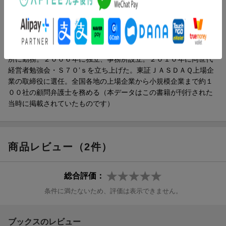
第1章 伸びてる会社の仕事の進め方
三谷淳（ミタニジュン）
第2章 伸びてる会社の社長が好きなこと
未来創造弁護士法人代表弁護士・税理士・株式会社エイアンドテ
第3章 伸びてる会社の社長と社員
ィー取締役。慶應義塾大学法学部法律学科卒業。１９９６年に司
第4章 伸びてる会社の経理と会計
法試験に最年少合格。２０００年に弁護士登録後、大手法律事務
第5章 伸びてる会社の社長の習慣
所に勤務。２００６年に独立、事務所設立。２０１０年に同世代
第6章 伸びてる会社の社長の仕事観
経営者勉強会・Ｓ７０’ｓを立ち上げた。東証ＪＡＳＤＡＱ上場企
業の取締役に選任。全国各地の上場企業から小規模企業まで約１
００社の顧問弁護士を務める（本データはこの書籍が刊行された
当時に掲載されていたものです）
商品レビュー（2件）
総合評価：
条件に満たないため、評価は表示できません。
ブックスのレビュー