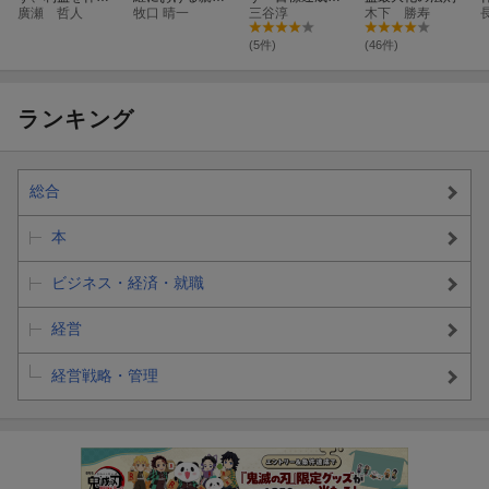
す 中小企業のAI
廣瀬 哲人
株主対策 〈定
牧口 晴一
全技術
三谷淳
木下 勝寿
経営
款見直し・一行
遺言〉
(5件)
(46件)
ランキング
総合
本
ビジネス・経済・就職
経営
経営戦略・管理