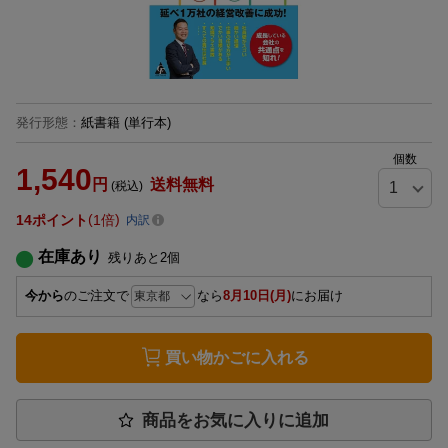
発行形態
：
紙書籍
(単行本)
個数
1,540
円
送料無料
(税込)
14
ポイント
1倍
内訳
在庫あり
残りあと
2
個
今から
のご注文で
なら
8月10日(月)
にお届け
買い物かごに入れる
商品をお気に入りに追加