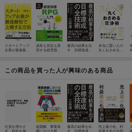
スタートアップ
成長も安定も実
最高の結果を出
本当に賢い人の
企業が最速最短
現する経営指標
す 目標達成の
丸くおさめる交
で上場する方法
「RPG」入門
全技術
渉術
この商品を買った人が興味のある商品
社員を増やさ
超図解 事業承
最高の結果を出
売上最小化、利
ず、利益を伸ば
継における親族
す 目標達成の
益最大化の法則