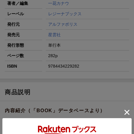
著者／編集
一花カナウ
レーベル
レジーナブックス
発行元
アルファポリス
発売元
星雲社
発行形態
単行本
ページ数
282p
ISBN
9784434229282
商品説明
内容紹介（「BOOK」データベースより）
男性恐怖症でめったに屋敷の外に出ないため、『引き篭もり令
嬢』と呼ばれているレティーシャ。彼女はある日、『不眠の騎