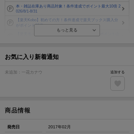
本・雑誌在庫あり商品対象！条件達成でポイント最大10倍 2
026/8/1-8/31
【楽天Kobo】初めての方！条件達成で楽天ブックス購入分
がポイント20倍
【楽天モバイルご利用者限定】条件達成で100万ポイント山
分け！
【Rakuten Fashion×楽天ブックス】条件達成で10万ポイン
ト山分け
お気に入り新着通知
【スタンプカード】楽天ポイントもらえる＆抽選で豪華景品
が当たる！
未追加：
一花カナウ
追加する
楽天モバイル紹介キャンペーンの拡散で300円OFFクーポン
進呈
条件達成で楽天限定・宝塚歌劇 宙組貸切公演ペアチケット
が当たる
商品情報
発売日
2017年02月