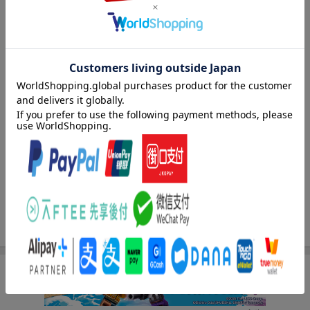
士』と呼ばれるほど仕事熱心な騎士・セオフィラスと出逢う。二
人で話しているうちに、彼が不眠症を患っていることレティーシ
ャに触れると眠れることが判明。その流れで、なぜかレティーシ
ャは男性とのお付き合いの仕方を教えてもらうことに！しかも、
セオフィラスの家に滞在することになってしまう。何度も抱きし
められ、どきどきする日々を送るうちにレティーシャに芽生え
る、淡い恋心。けれども、彼には忘れられない恋人がいるらしく
ー
著者情報（「BOOK」データベースより）
一花カナウ（イツカカナウ）
２０１７年『不眠症騎士と抱き枕令嬢』にて念願の書籍デビュ
ー。別名義でも執筆活動中（本データはこの書籍が刊行された当
時に掲載されていたものです）