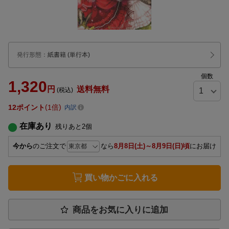
発行形態
：
紙書籍
(単行本)
個数
1,320
円
送料無料
(税込)
12
ポイント
1倍
内訳
在庫あり
残りあと
2
個
今から
のご注文で
なら
8月8日(土)～8月9日(日)頃
にお届け
買い物かごに入れる
商品をお気に入りに追加