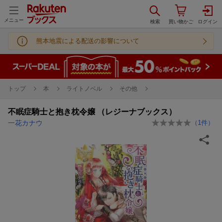
メニュー
熊本地震による配送の影響について
トップ
本
ライトノベル
その他
不眠症騎士と抱き枕令嬢 （レジーナブックス）
一花カナウ
（
1
件）