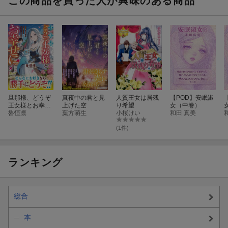
この商品を買った人が興味のある商品
旦那様、どうぞ
真夜中の君と見
人質王女は居残
【POD】安眠淑
王女様とお幸せ
上げた空
り希望
女（中巻）
に！
魯恒凛
葉方萌生
小桜けい
和田 真美
(1件)
ランキング
総合
本