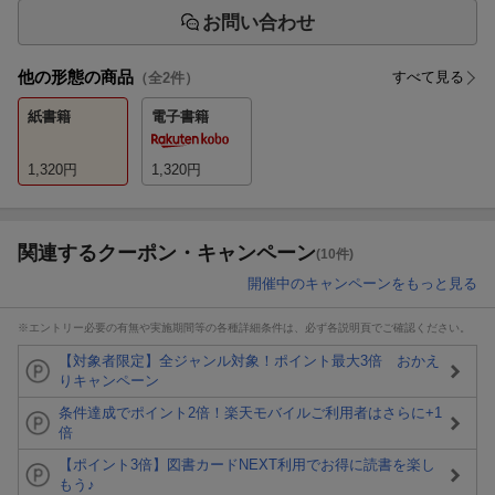
お問い合わせ
他の形態の商品
すべて見る
（全
2
件）
紙書籍
電子書籍
1,320
円
1,320
円
関連するクーポン・キャンペーン
(10件)
開催中のキャンペーンをもっと見る
※エントリー必要の有無や実施期間等の各種詳細条件は、必ず各説明頁でご確認ください。
【対象者限定】全ジャンル対象！ポイント最大3倍 おかえ
りキャンペーン
条件達成でポイント2倍！楽天モバイルご利用者はさらに+1
倍
【ポイント3倍】図書カードNEXT利用でお得に読書を楽し
もう♪