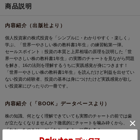
商品説明
内容紹介（出版社より）
個人投資家の株式投資を「シンプルに・わかりやすく・楽しく」
学ぶ、「世界一やさしい株の教科書1年生」の練習帖第一弾。
セールスポイント：投資の本質と上昇相場の原理を説明した「世
界一やさしい株の教科書1年生」の実際のチャートを見ながら問題
を解き、16の法則を理解するうちに実践感覚が身につきます！
「世界一やさしい株の教科書1年生」を読んだけど利益を出せてい
ない投資の経験者、投資の基本は身につけたけど実践感覚が欲し
い投資家にぴったりの一冊です。
内容紹介（「BOOK」データベースより）
株の知識、何となく理解できていても実際のチャートの前では歯
が立たなくなりませんか？徹底的にチャートを噛み砕くから、
「わかったつもり」が「わかった！」に変わる！