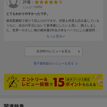
5
評価：
にんかつ5859
とてもわかりやすかったです。
最初図書館で借りて読んだのですが、何度も何度も読み返している
うちに、自分の手元において参考書にしたいと思い、購入しまし
た。世界一やさしい株の教科書1年生の本をベースにした練習問題
形式になっているうえに、実際にトレードをする実力が身についた
もっと見る
と思います。今でもジョン先生の本3冊を毎日順番に読み返し、チ
ャートを眺めています。ジョン先生の本は3冊ともおすすめです。
全18件のレビューを見る
電子書籍版のレビューを見る
関連特集