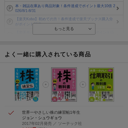
本・雑誌在庫あり商品対象！条件達成でポイント最大10倍 2
026/8/1-8/31
【楽天Kobo】初めての方！条件達成で楽天ブックス購入分
がポイント20倍
【楽天モバイルご利用者限定】条件達成で100万ポイント山
分け！
【Rakuten Fashion×楽天ブックス】条件達成で10万ポイン
ト山分け
よく一緒に購入されている商品
【スタンプカード】楽天ポイントもらえる＆抽選で豪華景品
が当たる！
楽天モバイル紹介キャンペーンの拡散で300円OFFクーポン
進呈
条件達成で楽天限定・宝塚歌劇 宙組貸切公演ペアチケット
が当たる
世界一やさしい株の練習帖1年生
ジョン・シュウギョウ
2017年02月発売
／ ソーテック社