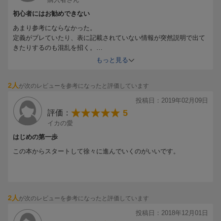
初心者にはお勧めできない
あまり参考にならなかった。
定義がブレていたり、表に記載されていない情報が突然説明で出て
きたりするのも混乱を招く。
前半部分はともかく、後半のボリンジャーバンドやMACDは人それ
もっと見る
ぞれ使い方が違う事が多く好みかもしれないが、他の方の書籍より
分かりにくく使いにくく感じた。
2人
が次のレビューを参考になったと評価しています
特に初心者の最初の一歩には他の書籍が良いかと思います。
投稿日：2019年02月09日
5
評価：
イカの愛
はじめの第一歩
この本からスタートして徐々に進んでいくのがいいです。
2人
が次のレビューを参考になったと評価しています
投稿日：2018年12月01日