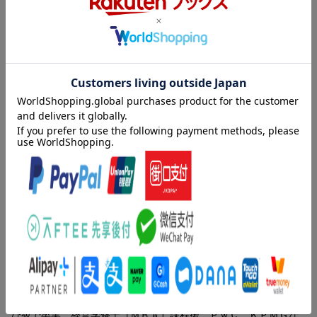
目次（「BOOK」データベースより）
１時限目 トレンドと買いの達人になる１０の法則（中・高
「グランビルの法則」をマスターする／中 すべての出発点は上
昇１回目の買い ほか）／２時限目 売りの達人になる２法則
（中・高 ＭＡＣＤで売りを極める／中・高 ボリンジャーバン
ドで売りを極める）／３時限目 銘柄選びと管理の達人になる３
法則（高 ＭＡＣＤとボリンジャーバンドを組みあわせた最強技
／中・高 ファンダメンタル分析は４指標で即決 ほか）／４時
限目 本当の達人になるために売買プロセスをルーチン化する
（高 最強の投資は“プロセス”にあり／高 チャンス銘柄はガマン
が必要なことも）
著者情報（「BOOK」データベースより）
ジョンシュウギョウ
経営学修士（ＭＢＡ）。ＴＢＬ投資アカデミー代表。１９７１年
韓国生まれ。韓国の軍隊服務時に独学で習得した日本語で、１９
９７年留学生として来日。３年で大学の単位をすべて取得し、飛
び級で卒業。経営学修士（ＭＢＡ）課程後、ＰｗＣ、ＫＰＭＧな