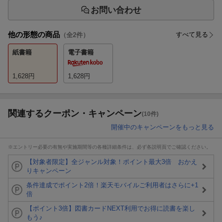
お問い合わせ
他の形態の商品
すべて見る
（全
2
件）
紙書籍
電子書籍
1,628
円
1,628
円
関連するクーポン・キャンペーン
(10件)
開催中のキャンペーンをもっと見る
※エントリー必要の有無や実施期間等の各種詳細条件は、必ず各説明頁でご確認ください。
【対象者限定】全ジャンル対象！ポイント最大3倍 おかえ
りキャンペーン
条件達成でポイント2倍！楽天モバイルご利用者はさらに+1
倍
【ポイント3倍】図書カードNEXT利用でお得に読書を楽し
もう♪