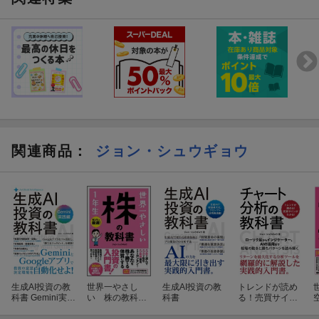
関連商品
：
ジョン・シュウギョウ
生成AI投資の教
世界一やさし
生成AI投資の教
トレンドが読め
科書 Gemini実践
い 株の教科
科書
る！売買サイン
編
書 1年生
がわかる！ チャ