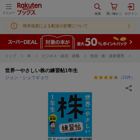
メニュー
熊本地震による配送の影響について
トップ
本
ビジネス・経済・就職
投資・株・資産運用
世界一やさしい株の練習帖1年生
ジョン・シュウギョウ
（
21
件）