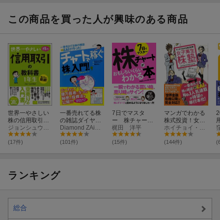
ート分析の教科
書
この商品を買った人が興味のある商品
世界一やさしい
一番売れてる株
7日でマスタ
マンガでわかる
株の信用取引の
の雑誌ダイヤモ
ー 株チャート
株式投資！女子
教科書1年生
ジョンシュウギョウ
ンドザイが作っ
Diamond ZAi編集部
がおもしろいく
梶田 洋平
高生株塾
ホイチョイ・プロダクション
た！チャートで
らいわかる本
稼ぐ「株」入
(17件)
(101件)
(15件)
(144件)
(
門！
ランキング
総合