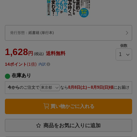
発行形態
：
紙書籍
(単行本)
個数
1,628
円
送料無料
(税込)
14
ポイント
1倍
内訳
在庫あり
今から
のご注文で
なら
8月8日(土)～8月9日(日)頃
にお届け
買い物かごに入れる
商品をお気に入りに追加