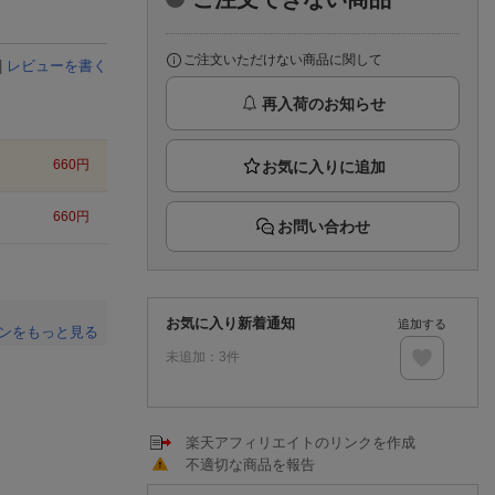
楽天チケット
エンタメニュース
推し楽
ご注文いただけない商品に関して
|
レビューを書く
再入荷のお知らせ
660
円
660
円
お問い合わせ
お気に入り新着通知
追加する
ンをもっと見る
未追加：
3
件
。
楽天アフィリエイトのリンクを作成
不適切な商品を報告