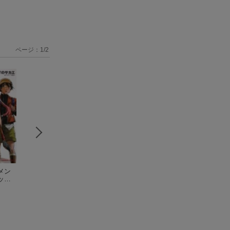
ページ：
1
/
2
メン
未来日記リダイヤル
ギャルと付き合っち
けものフレンズ 
ック
（Kadokawa Comic
ゃった アンソロジ
ミックアラカル
omic
s A）
えすのサカエ
ー
少年エース編集部
（角川コミック
ジャパリパーク
けも
ス・エース）
その3
（角川コミ
ス・エース）