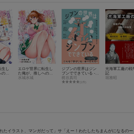
転生し
エロゲ世界に転生し
ジブンの世界はジン
光海軍工廠の戦
への愛
た俺が、推しへの愛
ブンでできている -わ
記
ロイン
で寝取られヒロイン
水城水城
かったことしか書か
梶谷真司
堀雅昭
 2
を幸せにする。
ない哲学者×「研究」
(1件)
に興味がない考古学
者×悩めるフィクショ
ン研究者ー
れたイラスト、マンガだって」サ「えー！わたしたちまんがになるのー