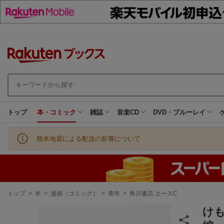
トップ
本・コミック
雑誌
音楽CD
DVD・ブルーレイ
熊本地震による配送の影響について
現
トップ
>
本
>
漫画（コミック）
>
青年
>
角川書店 エースC
在
地
け