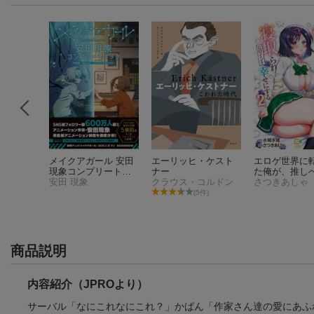
メイクアガール 安田
エーリッヒ・ケスト
エロゲ世界に
現象コンプリートブ
ナー
た俺が、推し
ック
安田 現象
クラウス・コルドン
で寝取られヒ
さつきあしゃ
を幸せにする。
(5件)
商品説明
内容紹介（JPROより）
サーバル「なにこれなにこれ？」かばん「作家さん達の愛にあふ