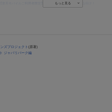
【楽天モバイルご利用者限定】条件達成で100万ポイント山分け！
【Rakuten Fashion×楽天ブックス】条件達成で10万ポイント山分け
【スタンプカード】楽天ポイントもらえる＆抽選で豪華景品が当たる！
楽天モバイル紹介キャンペーンの拡散で300円OFFクーポン進呈
条件達成で楽天限定・宝塚歌劇 宙組貸切公演ペアチケットが当たる
エントリー＆条件達成で『鬼滅の刃』オリジナルきんちゃく袋が当たる！
レンズプロジェクト
(原著)
ト ジャパリパーク編