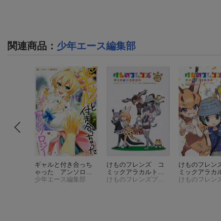
関連商品
：
少年エース編集部
ダイヤル
ギャルと付き合っち
けものフレンズ コ
けものフレン
 Comic
ゃった アンソロジ
ミックアラカルト
ミックアラ
エ
ー
少年エース編集部
（角川コミック
ジャパリパーク編
けものフレンズプロジェクト
ジャパリパ
ス・エース）
その3
（角川コミック
その4
（角川コ
ス・エース）
ス・エース）