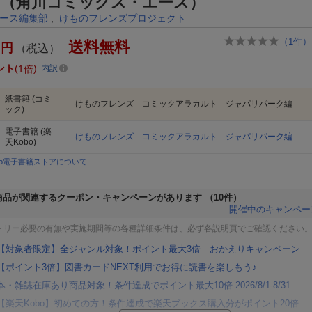
 （角川コミックス・エース）
ース編集部
,
けものフレンズプロジェクト
（
1
件）
送料無料
円
（税込）
ント
1倍
内訳
紙書籍
(コミ
けものフレンズ コミックアラカルト ジャパリパーク編
ック)
電子書籍
(楽
けものフレンズ コミックアラカルト ジャパリパーク編
天Kobo)
bo電子書籍ストアについて
商品が関連するクーポン・キャンペーンがあります
（10件）
開催中のキャンペー
トリー必要の有無や実施期間等の各種詳細条件は、必ず各説明頁でご確認ください
【対象者限定】全ジャンル対象！ポイント最大3倍 おかえりキャンペーン
【ポイント3倍】図書カードNEXT利用でお得に読書を楽しもう♪
本・雑誌在庫あり商品対象！条件達成でポイント最大10倍 2026/8/1-8/31
【楽天Kobo】初めての方！条件達成で楽天ブックス購入分がポイント20倍