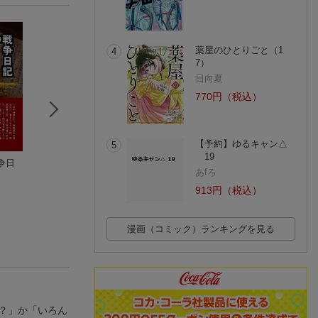
薬屋のひとりごと（1
4
7）
日向夏
770円（税込）
【予約】ゆるキャン△
5
19
争日
迷わず塗れる！肌の
最低皇子たちによる
日本のパンデミッ
あfろ
色から決めるキャラ
皇位争『譲』戦 〜貧
は人災! コロナ感
塗り配色レシピ
ディープブリザード
乏くじの皇位なんて
鹿乃快楽
爆発の全内幕
コ
913円（税込）
誰にでもくれてや
(1件)
る！〜 2
漫画（コミック）ランキングを見る
？」か「いろん