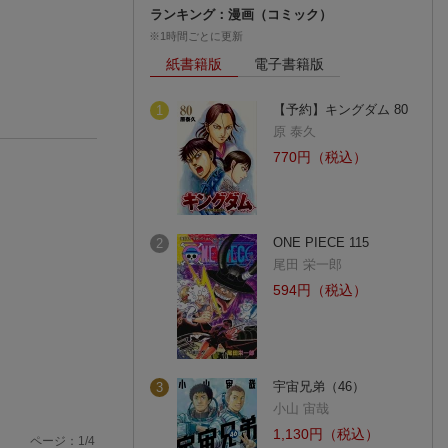
ランキング：漫画（コミック）
※1時間ごとに更新
紙書籍版
電子書籍版
【予約】キングダム 80
1
原 泰久
770円（税込）
ONE PIECE 115
2
尾田 栄一郎
594円（税込）
宇宙兄弟（46）
3
小山 宙哉
1,130円（税込）
ページ：
1
/
4