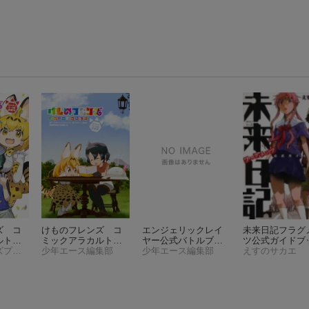
ズ コ
けものフレンズ コ
エンジェリックレイ
未来日記フラグ
カルト
ミックアラカルト
ヤー公式バトルブッ
ツ公式ガイドブ
ーク編
けものフレンズプロジェクト
ジャパリパーク編
少年エース編集部
ク
少年エース編集部
（Kadokawa C
えすのサカエ
ミック
その2
（角川コミック
s A）
ス・エース）