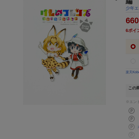
編
少年エ
660
6
ポイ
楽天Ko
この
※エン