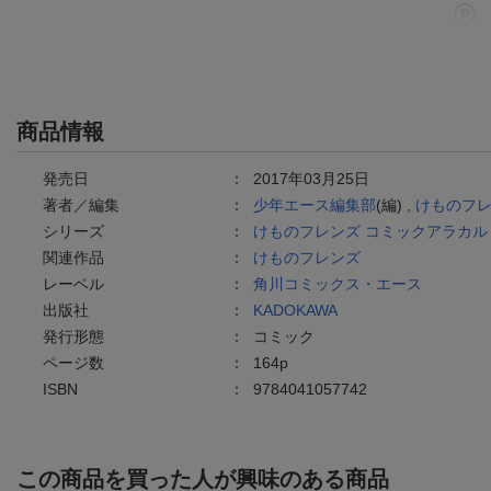
商品情報
発売日
：
2017年03月25日
著者／編集
：
少年エース編集部
(編) ,
けものフ
シリーズ
：
けものフレンズ コミックアラカル
関連作品
：
けものフレンズ
レーベル
：
角川コミックス・エース
出版社
：
KADOKAWA
発行形態
：
コミック
ページ数
：
164p
ISBN
：
9784041057742
この商品を買った人が興味のある商品