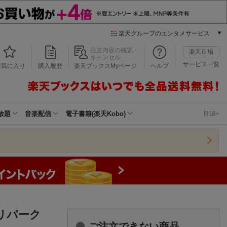
楽天グループのエンタメサービス
本/ゲーム/CD/DVD
注文内容の確認・
楽天市場
キャンセル
楽天ブックス
サービス一覧
お気に入り
購入履歴
楽天ブックスMyページ
ヘルプ
電子書籍
楽天Kobo
雑誌読み放題
楽天マガジン
放題
音楽配信
電子書籍(楽天Kobo)
R18+
音楽配信
楽天ミュージック
動画配信
楽天TV
動画配信ガイド
Rakuten PLAY
無料テレビ
Rチャンネル
リパーク
チケット
ご注文できない商品