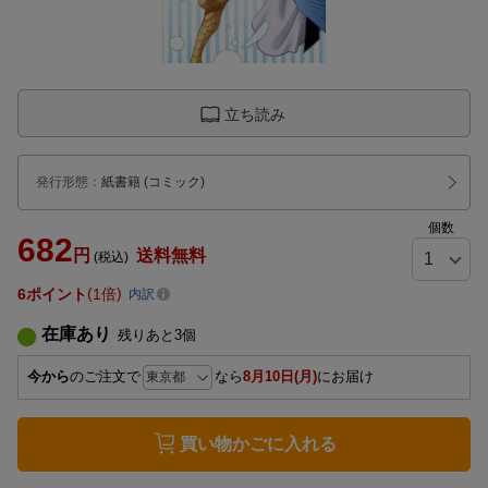
立ち読み
発行形態
：
紙書籍
(コミック)
個数
682
円
送料無料
(税込)
6
ポイント
1倍
内訳
在庫あり
残りあと
3
個
今から
のご注文で
なら
8月10日(月)
にお届け
買い物かごに入れる