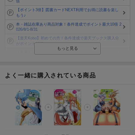
倍
【ポイント3倍】図書カードNEXT利用でお得に読書を楽し
もう♪
本・雑誌在庫あり商品対象！条件達成でポイント最大10倍 2
026/8/1-8/31
【楽天Kobo】初めての方！条件達成で楽天ブックス購入分
がポイント20倍
【楽天モバイルご利用者限定】条件達成で100万ポイント山
分け！
【Rakuten Fashion×楽天ブックス】条件達成で10万ポイン
ト山分け
よく一緒に購入されている商品
【スタンプカード】楽天ポイントもらえる＆抽選で豪華景品
が当たる！
エントリー＆3,000円以上購入で無料データSIM（3GB/月プ
ラン）が当たる！
楽天モバイル紹介キャンペーンの拡散で300円OFFクーポン
進呈