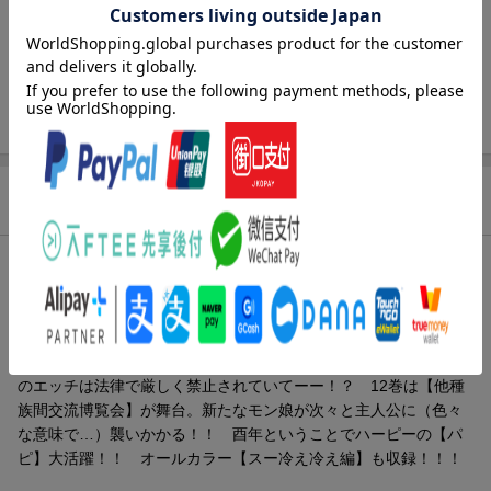
出版社
ノース・スターズ・ピクチャーズ
発行形態
コミック
ISBN
9784199505607
商品説明
内容紹介（JPROより）
ラミア、ハーピー、ケンタウロス、スライム、マーメイド、アラ
クネ、デュラハン……可愛いモンスター娘たちと同居中の人間の
主人公。DTとは思えないモテモテハーレム状態だけど、モン娘と
のエッチは法律で厳しく禁止されていてーー！？ 12巻は【他種
族間交流博覧会】が舞台。新たなモン娘が次々と主人公に（色々
な意味で…）襲いかかる！！ 酉年ということでハーピーの【パ
ピ】大活躍！！ オールカラー【スー冷え冷え編】も収録！！！