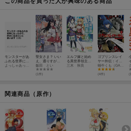
この商品を買った人が興味のある商品
モンスターがあ
聖女さま？ いい
エルフ嫁と始め
ゴブリンスレイ
ふれる世界にな
え、通りすがり
る異世界領主生
ヤー外伝：イヤ
ったので、好き
よっしゃあっ！（GAノベル／SBクリエイティブ刊）
の魔物使いで
飯田 とい
活 3
三木 秋良
ーワン（13）
蝸牛くも（GA文庫／SBクリエイティブ刊）
に生きたいと思
す！ 〜絶対無敵
います（15）
の聖女はモフモ
(1件)
(4件)
(
フと旅をする〜
（1）
関連商品（原作）