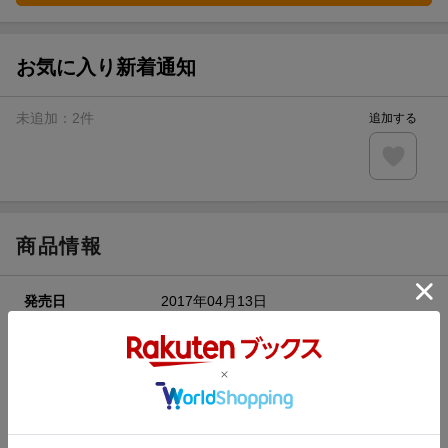
お気に入り新着通知
未追加：
2
件
追加する
商品情報
発売日
2017年04月13日
著者／編集
オカヤド
(著)
シリーズ
モンスター娘のいる日常
関連作品
モンスター娘のいる日常
レーベル
リュウコミックス