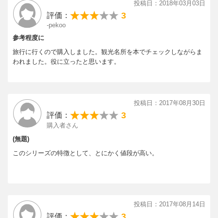
投稿日：2018年03月03日
3
評価：
【ラトヴィア】リーガ、スィグルダ、ツェースィス、バウスカ、
-pekoo
ヴェンツピルス、クルディーガ、リエパーヤ
参考程度に
【リトアニア】ヴィリニュス、カウナス、十字架の丘、シャウレ
旅行に行くので購入しました。観光名所を本でチェックしながらま
イ、クライペダ、ニダ
われました。役に立ったと思います。
●旅の準備と技術編
バルト三国への道、日本での情報収集、準備するもの、入国と出
投稿日：2017年08月30日
国、国内の移動、宿泊事情、通貨と両替、旅の予算、食事につい
3
評価：
て、治安と健康、旅の言葉
購入者さん
●コラム
(無題)
リーガの日本語学校、ゴー! ゴー! バーニティス、ウジュピス共和
このシリーズの特徴として、とにかく値段が高い。
国?!、ヨーロッパの中心、ヨーロッパ・パーク、"日本のシンドラ
ー"杉原千畝、ネリンガの由来、バルト三国独立小史、バルト三国
を知るために
投稿日：2017年08月14日
3
評価：