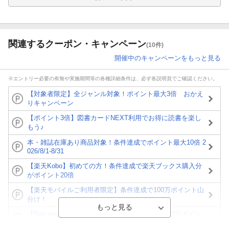
関連するクーポン・キャンペーン
(10件)
開催中のキャンペーンをもっと見る
※エントリー必要の有無や実施期間等の各種詳細条件は、必ず各説明頁でご確認ください。
【対象者限定】全ジャンル対象！ポイント最大3倍 おかえ
りキャンペーン
【ポイント3倍】図書カードNEXT利用でお得に読書を楽し
もう♪
本・雑誌在庫あり商品対象！条件達成でポイント最大10倍 2
026/8/1-8/31
【楽天Kobo】初めての方！条件達成で楽天ブックス購入分
がポイント20倍
【楽天モバイルご利用者限定】条件達成で100万ポイント山
分け！
【Rakuten Fashion×楽天ブックス】条件達成で10万ポイン
ト山分け