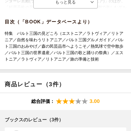
ンダーレ宮殿(ラトヴィア)」「十字架の丘(リトアニア)」のほか、
「杉原千畝の足跡を辿る(リトアニア)」も追加。首都で楽しむグル
メ、ショッピングスポットのミニ特集もあります。
目次（「BOOK」データベースより）
●巻頭特集
バルト三国の見どころ(エストニア、ラトヴィア、リトアニア)、リ
特集 バルト三国の見どころ（エストニア／ラトヴィア／リトア
トアニアのすてきな田舎、バルト三国グルメガイド、バルト三国
ニア／自然を味わうリトアニア／バルト三国グルメガイド／バル
のおみやげ、森の民芸品市、気球に乗ってリトアニア、バルト三
ト三国のおみやげ／森の民芸品市へようこそ／熱気球で空中散歩
国の世界遺産、バルト三国の歌と踊りの祭典
／バルト三国の世界遺産／バルト三国の歌と踊りの祭典）／エス
トニア／ラトヴィア／リトアニア／旅の準備と技術
●各国記事内の特集記事
タリン最新おすすめスポット、タリンの中世芸術、リーガのグル
メ、ショッピングガイド、ユーゲントシュティール建築巡り、ル
商品レビュー（3件）
ンダーレ宮殿、ヴィリニュス クリエーターズショップガイド、リ
トアニアのスパの町、杉原千畝の足跡を辿る、実践! 早駆け訪問
十字架の丘
3.00
総合評価：
●本書に掲載されているおもな都市・観光地
【エストニア】タリン、ラヘマー国立公園、ラクヴェレ、ナルヴ
ブックスのレビュー（3件）
ァ、ハープサル、ヒーウマー島、サーレマー島、パルヌ、タルト
ゥ、ヴァルガ/ヴァルカ