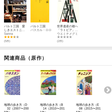
バルト三国 愛
バルト三国
世界遺産の都へ
しきエストニ
パスカル・ロロ
「ラトビア」の
ア、ラトビア、
Sanna
魅力100
ウエミチメグミ
リトアニアへ
(5件)
(2件)
関連商品（原作）
地球の歩き方（D
地球の歩き方（B
地球の歩き方（E
32（2007〜200
14（2010〜201
08（2015〜201