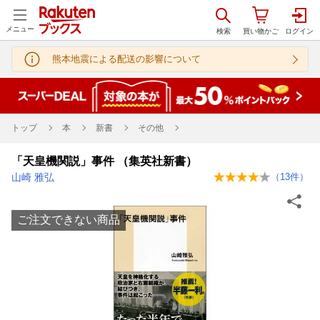
メニュー
熊本地震による配送の影響について
トップ
本
新書
その他
「天皇機関説」事件 （集英社新書）
山崎 雅弘
（
13
件）
ご注文できない商品