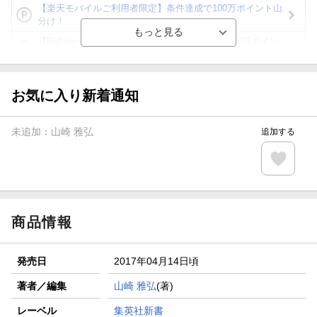
【楽天モバイルご利用者限定】条件達成で100万ポイント山
分け！
【Rakuten Fashion×楽天ブックス】条件達成で10万ポイン
ト山分け
【スタンプカード】楽天ポイントもらえる＆抽選で豪華景品
が当たる！
お気に入り新着通知
エントリー＆3,000円以上購入で無料データSIM（3GB/月プ
ラン）が当たる！
未追加：
山崎 雅弘
追加する
楽天モバイル紹介キャンペーンの拡散で300円OFFクーポン
進呈
条件達成で楽天限定・宝塚歌劇 宙組貸切公演ペアチケット
が当たる
商品情報
発売日
2017年04月14日頃
著者／編集
山崎 雅弘
(著)
レーベル
集英社新書