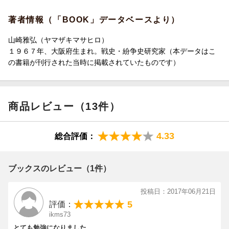
5 消えかけた火を大きくした美濃部の「第二の弁明」
著者情報（「BOOK」データベースより）
第五章 「天皇機関説」の排撃で失われたもの
1 窮地に立った岡田内閣と第二次国体明徴声明
山崎雅弘（ヤマザキマサヒロ）
2 天皇機関説事件から二・二六事件へと通じた道
１９６７年、大阪府生まれ。戦史・紛争史研究家（本データはこ
3 美濃部の学説と共に排斥された、自由主義と個人主義
の書籍が刊行された当時に掲載されていたものです）
4 際限なく称揚される「天皇」「国体」という錦の御旗
5 実質的に機能を停止した日本の「立憲主義」
商品レビュー（13件）
【プロフィール】
山崎 雅弘 （やまざき まさひろ）
一九六七年、大阪府生まれ。戦史・紛争史研究家。二〇一六年七
4.33
総合評価：
月に刊行した『日本会議ー戦前回帰への情念』（集英社新書）
で、大手メディアが報じてこなかった同組織と政権の関わりや、
改憲に向けた活動の詳細を明らかにし、注目を浴びる。このほ
ブックスのレビュー（1件）
か、『戦前回帰 「大日本病」の再発』（学研プラス）『5つの戦
争から読みとく日本近現代史ーー日本人として知っておきたい100
投稿日：2017年06月21日
年の歩み』（ダイヤモンド社）など、著書多数。
5
評価：
ikms73
とても勉強になりました