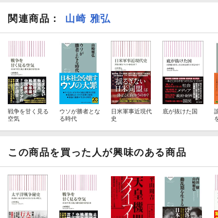
関連商品
：
山崎 雅弘
戦争を甘く見る
ウソが勝者とな
日米軍事近現代
底が抜けた国
空気
る時代
史
この商品を買った人が興味のある商品