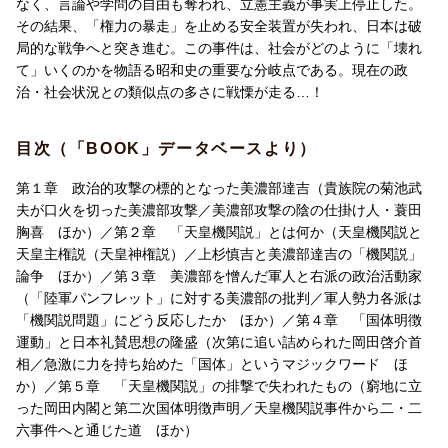
なく、言論や学問の自由も奪われ、立憲主義が事実上停止した。
その結果、「権力の暴走」を止める安全装置が失われ、日本は破
第二章 「天皇機関説」とは何か
局的な戦争へと突き進む。この事件は、社会がどのように「壊れ
1 天皇機関説と天皇主権説（天皇神権説）
て」いくのかを物語る昭和史の重要な分岐点である。現在の政
2 上杉慎吉と美濃部達吉の「機関説」論争
治・社会状況との類似点の多さに戦慄が走る…！
3 文部省も加わった天皇機関説の排撃運動
4 美濃部擁護の論陣を張った「帝国大学新聞」
目次（「BOOK」データベースより）
5 昭和天皇も認めていた天皇機関説の解釈
第１章 政治的攻撃の標的となった美濃部達吉（貴族院の菊池武
第三章 美濃部を憎んだ軍人と右派の政治活動家
夫が口火を切った美濃部攻撃／美濃部攻撃の陰の仕掛け人・蓑田
1 「陸軍パンフレット」に対する美濃部の批判
胸喜 ほか）／第２章 「天皇機関説」とは何か（天皇機関説と
2 軍人勢力各派は「機関説問題」にどう反応したか
天皇主権説（天皇神権説）／上杉慎吉と美濃部達吉の「機関説」
3 右翼団体による「機関説排撃運動」のエスカレート
論争 ほか）／第３章 美濃部を憎んだ軍人と右派の政治活動家
4 騒動を岡田内閣打倒に利用しようとした立憲政友会
（「陸軍パンフレット」に対する美濃部の批判／軍人勢力各派は
5 美濃部が『憲法撮要』に記した「統帥権」の意義
「機関説問題」にどう反応したか ほか）／第４章 「国体明徴
運動」と日本礼賛思想の隆盛（次第に追い詰められた岡田啓介首
第四章 「国体明徴運動」と日本礼賛思想の隆盛
相／急激に力を持ち始めた「国体」というマジックワード ほ
1 次第に追い詰められた岡田啓介首相
か）／第５章 「天皇機関説」の排撃で失われたもの（窮地に立
2 急激に力を持ち始めた「国体」というマジックワード
った岡田内閣と第二次国体明徴声明／天皇機関説事件から二・二
3 岡田首相の第一次国体明徴声明の発表
六事件へと通じた道 ほか）
4 さらに激しさを増した美濃部と機関説への糾弾