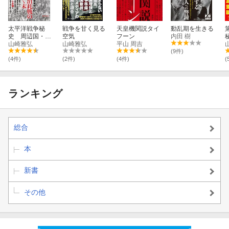
太平洋戦争秘
戦争を甘く見る
天皇機関説タイ
動乱期を生きる
史 周辺国・植
空気
フーン
内田 樹
民地から見た
山崎雅弘
山崎雅弘
平山 周吉
「日本の戦争」
(9件)
(4件)
(2件)
(4件)
(
ランキング
総合
本
新書
その他