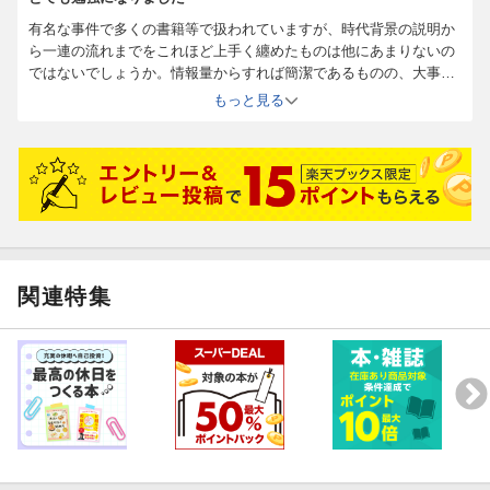
有名な事件で多くの書籍等で扱われていますが、時代背景の説明か
ら一連の流れまでをこれほど上手く纏めたものは他にあまりないの
ではないでしょうか。情報量からすれば簡潔であるものの、大事な
点も網羅されています。著者は立派な仕事を成されたと思います。
もっと見る
関連特集