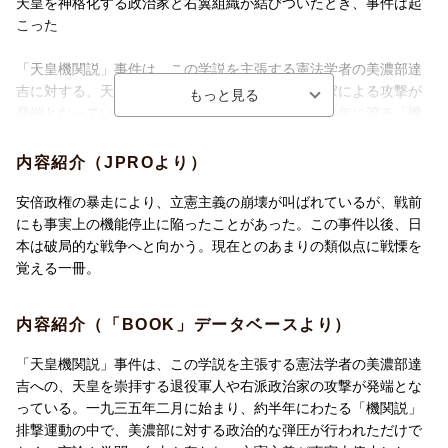
天皇を神格化する政治家と右翼組織が結びついたとき、事件は起
こった
「天皇機関説」事件は、この学説を主張する憲法学者の美濃部達
吉に対する、天皇を崇拝する退役軍人や右派政治家による攻撃が
発端となっている。一九三五年二月に始まり、約半年に渡る「機
関説」排撃運動の中で、美濃部に対する政治的な弾圧が行われた
だけでなく、言論や学問の自由も奪われ、立憲主義が事実上停止
内容紹介（JPROより）
した。その結果、「権力の暴走」を止める安全装置が失われ、日
本は破局的な戦争へと突き進む。
安倍政権の暴走により、立憲主義の崩壊が叫ばれているが、戦前
この事件は、社会がどのように「壊れて」いくのかを物語る昭和
にも事実上の機能停止に陥ったことがあった。この事件以後、日
史の重要な分岐点である。現在の政治・社会状況との類似点に戦
本は破局的な戦争へと向かう。現在とのあまりの類似点に戦慄を
慄が走る……！
覚える一冊。
【目次】
内容紹介（「BOOK」データベースより）
第一章 政治的攻撃の標的となった美濃部達吉
1 貴族院の菊池武夫が口火を切った美濃部攻撃
「天皇機関説」事件は、この学説を主張する憲法学者の美濃部達
2 美濃部攻撃の陰の仕掛け人・蓑田胸喜
吉への、天皇を崇拝する退役軍人や右派政治家の攻撃が発端とな
3 美濃部達吉が述べた「一身上の弁明」
っている。一九三五年二月に始まり、約半年にわたる「機関説」
4 当代随一の憲法学者・美濃部達吉
排撃運動の中で、美濃部に対する政治的な弾圧が行われただけで
5 国会の内外でエスカレートする「美濃部叩き」