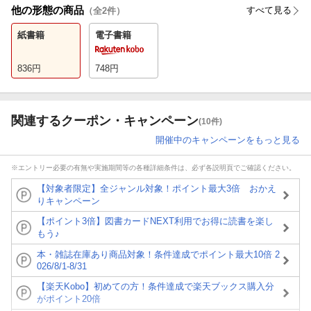
他の形態の商品
すべて見る
（全
2
件）
紙書籍
電子書籍
836
円
748
円
関連するクーポン・キャンペーン
(10件)
開催中のキャンペーンをもっと見る
※エントリー必要の有無や実施期間等の各種詳細条件は、必ず各説明頁でご確認ください。
【対象者限定】全ジャンル対象！ポイント最大3倍 おかえ
りキャンペーン
【ポイント3倍】図書カードNEXT利用でお得に読書を楽し
もう♪
本・雑誌在庫あり商品対象！条件達成でポイント最大10倍 2
026/8/1-8/31
【楽天Kobo】初めての方！条件達成で楽天ブックス購入分
がポイント20倍