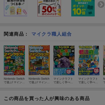
関連商品
：
マイクラ職人組合
Nintendo Switch
Nintendo Switch
マインクラフト
マインクラフト
N
で遊ぶ! マインク
で遊ぶ! マインク
で楽しく学べる!
で楽しく学べる!
ラフト最強攻略
ラフト最強攻略
鉱物・宝石大図
都道府県大図鑑
バイブル 2026
バイブル 2026
鑑
アップデート対
最新版
応版 カード付き
この商品を買った人が興味のある商品