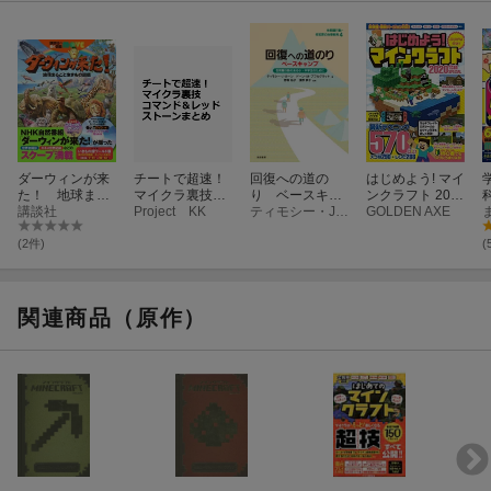
ダーウィンが来
チートで超速！
回復への道の
はじめよう! マイ
た！ 地球まる
マイクラ裏技コ
り ベースキャ
ンクラフト 202
ごと生きもの図
講談社
マンド＆レッド
Project KK
ンプ［性問題行
ティモシー・J・カーン
0令和SPECIAL
GOLDEN AXE
鑑
ストーンまとめ
動・性犯罪の治
~最新テクニッ
療教育4］
ク570以上!! マイ
(2件)
(
クラ全機種・最
新バージョン対
応!
関連商品（原作）