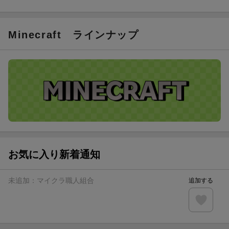
ト山分け
【スタンプカード】楽天ポイントもらえる＆抽選で豪華景品
が当たる！
Minecraft
ラインナップ
エントリー＆3,000円以上購入で無料データSIM（3GB/月プ
ラン）が当たる！
楽天モバイル紹介キャンペーンの拡散で300円OFFクーポン
進呈
条件達成で楽天限定・宝塚歌劇 宙組貸切公演ペアチケット
が当たる
お気に入り新着通知
未追加：
マイクラ職人組合
追加する