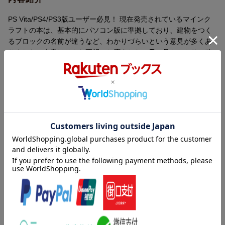
PS Vita/PS4/PS3版ユーザー必見！ 現在発売されているマインク
ラフトの本は、基本的にパソコン版に準拠しており、建物をつく
るブロックの名前が違うなど、わかりづらいという意見が多くあ
りました。本書はそんな要望にお応えした一冊。見たとおりに積
んでいけば誰でも組み立てられる「立体組立図」を50掲載。家、
ビル、コンビニ、ファミレス、駅、警察、神社など、私たちに一
番身近な「街づくり」に挑戦しましょう。
内容紹介（「BOOK」データベースより）
ブロック名でもう迷わない！立体組立図×５０で建物や街づくりが
ラクラク！
目次（「BOOK」データベースより）
序章 マインクラフトの基本／第１章 モダンな家で基本を覚え
よう／第２章 和風建築にチャレンジしよう／第３章 街をにぎ
やかにするお店をつくろう／第４章 街のシンボルをつくろう／