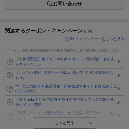
お問い合わせ
関連するクーポン・キャンペーン
(10件)
開催中のキャンペーンをもっと見る
※エントリー必要の有無や実施期間等の各種詳細条件は、必ず各説明頁でご確認ください。
【対象者限定】全ジャンル対象！ポイント最大3倍 おかえ
りキャンペーン
【ポイント3倍】図書カードNEXT利用でお得に読書を楽し
もう♪
本・雑誌在庫あり商品対象！条件達成でポイント最大10倍 2
026/8/1-8/31
【楽天Kobo】初めての方！条件達成で楽天ブックス購入分
がポイント20倍
【楽天モバイルご利用者限定】条件達成で100万ポイント山
分け！
【Rakuten Fashion×楽天ブックス】条件達成で10万ポイン