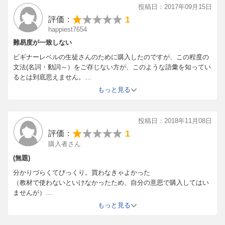
投稿日：2017年09月15日
1
評価：
happiest7654
難易度が一致しない
ビギナーレベルの生徒さんのために購入したのですが、この程度の
文法(名詞・動詞～）をご存じない方が、このような語彙を知ってい
るとは到底思えません。
文法と実際の例文・問題の難易度が全く違い、使えないです。
もっと見る
また、難易度が高くても、TOEIC必修単語ならまだよいのですが、
TOEICに出る単語とはまた違った単語が使われています。
(ちなみに、私は大学・企業等でTOEICを教えており、一応TOEICに
投稿日：2018年11月08日
は精通しているつもりです）
1
評価：
いったいどのレベルの方を対象に作っているのか、著者に聞いてみ
購入者さん
たいです。
(無題)
分かりづらくてびっくり。買わなきゃよかった
（教材で使わないといけなかったため、自分の意思で購入してはい
ませんが）
本当に購入をお勧めしません。
もっと見る