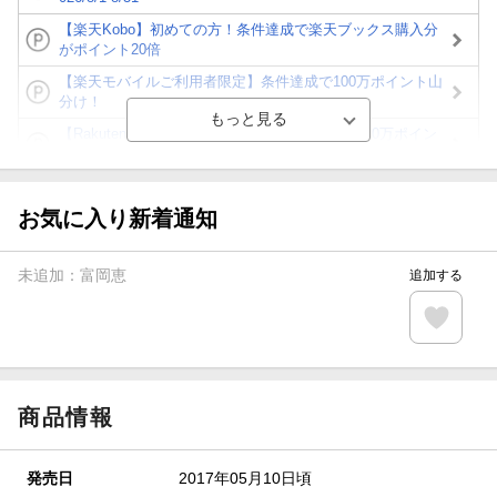
【楽天Kobo】初めての方！条件達成で楽天ブックス購入分
がポイント20倍
【楽天モバイルご利用者限定】条件達成で100万ポイント山
分け！
【Rakuten Fashion×楽天ブックス】条件達成で10万ポイン
ト山分け
【スタンプカード】楽天ポイントもらえる＆抽選で豪華景品
が当たる！
お気に入り新着通知
エントリー＆3,000円以上購入で無料データSIM（3GB/月プ
ラン）が当たる！
未追加：
富岡恵
追加する
楽天モバイル紹介キャンペーンの拡散で300円OFFクーポン
進呈
条件達成で楽天限定・宝塚歌劇 宙組貸切公演ペアチケット
が当たる
商品情報
発売日
2017年05月10日頃