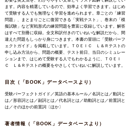
必要な英文法を、わかりやすい文章とイラスト図解で解説してい
「練習問題」、「実戦テスト」、「模擬試験」の正解英文を読み
ます。内容を精選しているので、効率よく学習できます。はじめ
上げた音声が吹き込まれたCDつき。音声を活用しれば、リスニン
て受験する人でも無理なく学習を進められます。章ごとの「練習
グ力のアップにも役立ちます。
問題」、まとまりごとに復習できる「実戦テスト」、巻末の「模
擬試験」など実戦形式の練習問題を豊富に収録しています。解答
▼受験申込み方法から試験の概要までしっかりサポート！
はすべて別冊に収録。全文和訳付きのていねいな解説だから、間
公開テストの受験申込み方法から、テストの概要まで、TOEIC(R)
違えた問題もしっかり身につきます。本書の冒頭に「受験パーフ
L&Rテストについて、はじめからていねいに解説する「受験パー
ェクトガイド」を掲載しています。ＴＯＥＩＣ Ｌ＆Ｒテストの
フェクトガイド」のコーナーを用意しています。はじめての人で
申し込み方法から、問題の概要、テスト前日、当日のシミュレー
もわかるように、やさしくていねいに解説しています。
ションまで、はじめて受験する人でもわかるように、ＴＯＥＩ
Ｃ Ｌ＆Ｒテストの概要をやさしくていねいに解説しています。
目次（「BOOK」データベースより）
受験パーフェクトガイド／英語の基本ルール／名詞とは／動詞と
は／形容詞とは／副詞とは／代名詞とは／助動詞とは／前置詞と
は／そのほかの前置詞〔ほか〕
著者情報（「BOOK」データベースより）