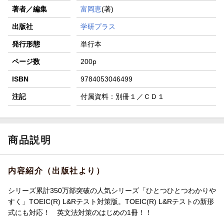
著者／編集
富岡恵
(著)
出版社
学研プラス
発行形態
単行本
ページ数
200p
ISBN
9784053046499
注記
付属資料：別冊１／ＣＤ１
商品説明
内容紹介（出版社より）
シリーズ累計350万部突破の人気シリーズ「ひとつひとつわかりや
すく」TOEIC(R) L&Rテスト対策版。TOEIC(R) L&Rテストの新形
式にも対応！ 英文法対策のはじめの1冊！！