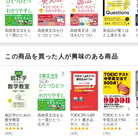
高校英文法をも
高校英文法をひ
高校英文法・語
英会話が驚くほ
う一度ひとつひ
とつひとつわか
法をひとつひと
ど上達する 自分
とつわかりやす
りやすく。改訂
つわかりやす
を表現するため
く。
版
く。
のQ&A 50 ［音
声DL付］
この商品を買った人が興味のある商品
統計学のための
高校英文法をも
TOEIC(R) L&R
TOEICテスト 中
数学教室
う一度ひとつひ
テスト 書き込み
学英文法で600
永野裕之
とつわかりやす
富岡 恵
ドリル【スコア
早川 幸治
点！
小石裕子
く。
500 全パート入
門編】新形式問
(6件)
(3件)
(7件)
(