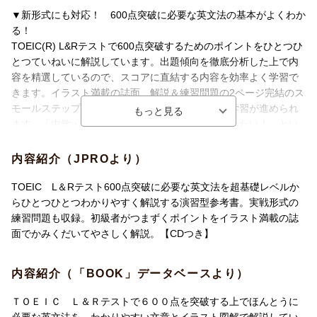
▼新形式にも対応！ 600点突破に必要な英文法の基本がよくわか
る！
TOEIC(R) L&Rテストで600点突破するためのポイントをひとつひ
とつていねいに解説しています。出題傾向を徹底分析した上で内
容を精選しているので、スコアに直結する内容を効率よく学習で
きます。イラスト満載の誌面、解説＆練習問題の2ページ完結のス
モールステップの展開だから、基礎から無理なく学習が進められ
ます。「中学・高校の英文法のおさらいからはじめたい！」とい
う高校生、大学生から、「英語の勉強は久しぶり」というビジネ
スパーソンまで、英文法の基礎を学ぶところからTOEIC(R) L&Rテ
内容紹介（JPROより）
スト対策をはじめたいという皆さんにおすすめです。
TOEIC L＆Rテスト600点突破に必要な英文法を超基礎レベルか
▼豊富な「練習問題」で実戦力アップ
らひとつひとつわかりやすく解説する演習型参考書。実戦形式の
パートごとの「練習問題」、まとまりごとに復習できる「実戦テ
練習問題も収録。初級者がつまずくポイントをイラスト満載の誌
スト」、巻末の「模擬試験」など実戦形式の練習問題を豊富に収
面でかみくだいてやさしく解説。【CDつき】
録しています。問題はすべてTOEIC(R) L&RテストのPart 5形式の
問題です。解答はすべて別冊に収録。全文和訳付きのていねいな
内容紹介（「BOOK」データベースより）
解説だから、間違えた問題もしっかり身につきます。
ＴＯＥＩＣ Ｌ＆Ｒテストで６００点を突破する上でほんとうに
▼リスニング対策にもなるCD付き！