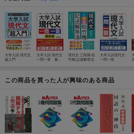
大学入試 現代文
大学入試 現代文
現代文 三段階 松
大学入試現代文
超入門
一問一答 最新
竹梅 記述解答法
一問一答
版
この商品を買った人が興味のある商品