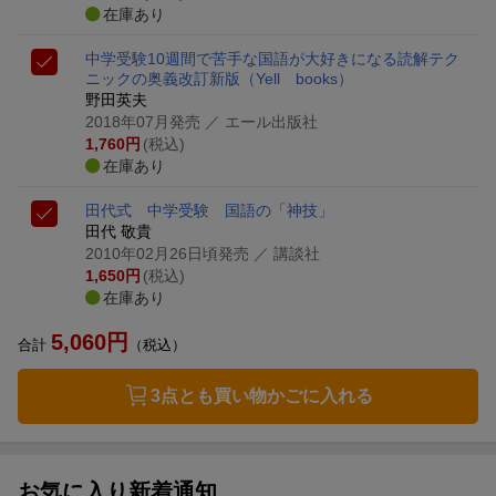
在庫あり
中学受験10週間で苦手な国語が大好きになる読解テク
ニックの奥義改訂新版
（Yell books）
野田英夫
2018年07月発売
／ エール出版社
1,760
円
(税込)
在庫あり
田代式 中学受験 国語の「神技」
田代 敬貴
2010年02月26日頃発売
／ 講談社
1,650
円
(税込)
在庫あり
5,060
円
合計
（税込）
3点とも買い物かごに入れる
お気に入り新着通知