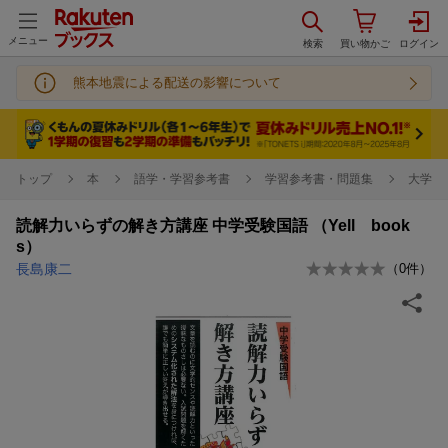
メニュー
熊本地震による配送の影響について
トップ
本
語学・学習参考書
学習参考書・問題集
大学受
読解力いらずの解き方講座 中学受験国語 （Yell book
s）
長島康二
（
0
件）