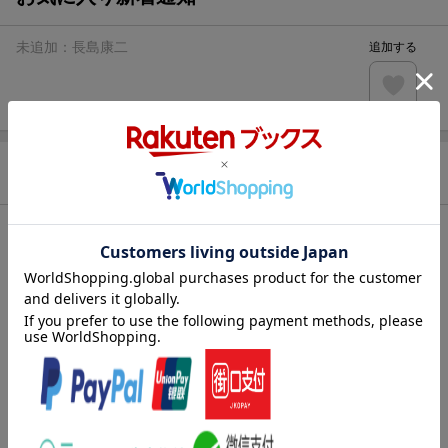
未追加：
長島康二
追加する
商品情報
発売日
2017年06月
著者／編集
長島康二
レーベル
Yell books
出版社
エール出版社
発行形態
単行本
ページ数
181p
ISBN
9784753933891