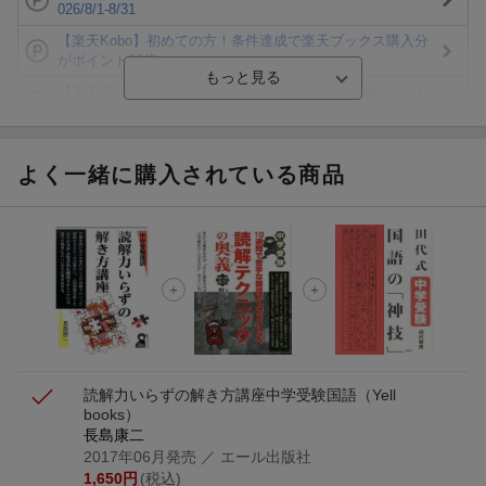
026/8/1-8/31
【楽天Kobo】初めての方！条件達成で楽天ブックス購入分
がポイント20倍
【楽天モバイルご利用者限定】条件達成で100万ポイント山
分け！
【Rakuten Fashion×楽天ブックス】条件達成で10万ポイン
ト山分け
よく一緒に購入されている商品
【スタンプカード】楽天ポイントもらえる＆抽選で豪華景品
が当たる！
エントリー＆3,000円以上購入で無料データSIM（3GB/月プ
ラン）が当たる！
楽天モバイル紹介キャンペーンの拡散で300円OFFクーポン
進呈
読解力いらずの解き方講座
中学受験国語
（Yell
books）
長島康二
2017年06月発売
／ エール出版社
1,650
円
(税込)