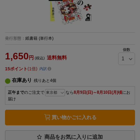
発行形態
：
紙書籍
(単行本)
個数
1,650
円
送料無料
(税込)
15
ポイント
1倍
内訳
在庫あり
残りあと
4
個
正午まで
のご注文で
なら
8月9日(日)～8月10日(月)頃
にお
届け
買い物かごに入れる
商品をお気に入りに追加