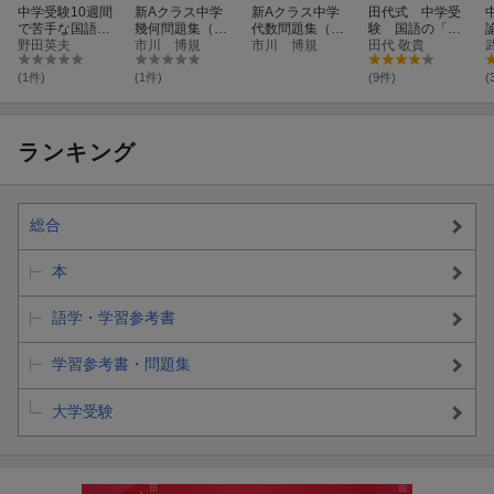
中学受験10週間
新Aクラス中学
新Aクラス中学
田代式 中学受
で苦手な国語が
幾何問題集（6
代数問題集（6
験 国語の「神
大好きになる読
野田英夫
訂版）
市川 博規
訂版）
市川 博規
技」
田代 敬貴
解テクニックの
奥義改訂新版
(1件)
(1件)
(9件)
(
ランキング
総合
本
語学・学習参考書
学習参考書・問題集
大学受験