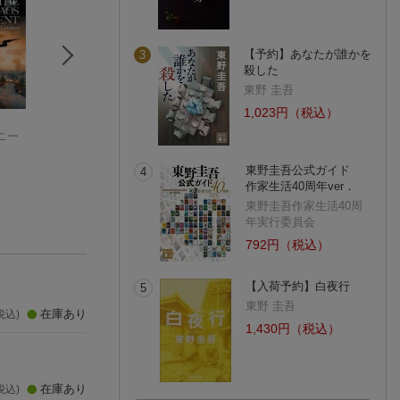
【予約】あなたが誰かを
3
殺した
東野 圭吾
1,023円（税込）
暗殺者の矜持 下
チューリングの大聖
死の扉
ニー
マーク・グリーニー
堂 下
小杉健治
ジョージ・ダイソン
(10件)
(4件)
(4件)
東野圭吾公式ガイド
4
作家生活40周年ver．
東野圭吾作家生活40周
年実行委員会
792円（税込）
【入荷予約】白夜行
5
東野 圭吾
在庫あり
税込)
1,430円（税込）
在庫あり
税込)