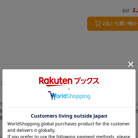
2,
合計
2点とも買い物
に直面している。各国の事例を通し人類存続の道を提言する予言の書
では移民の激増により人種排斥が起きている。パキスタンでは職がない
加中だ。一方、他国に先駆け人口減少社会を迎えた日本に、著者は可能
査と大胆な構想力で、将来を展望する予言の書。