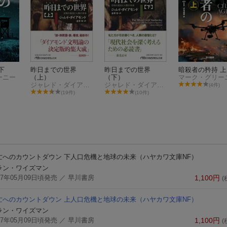
下
昨日までの世界
昨日までの世界
暗殺者の矜持 上
ーニー
（上）
（下）
マーク・グリー
ジャレド・ダイアモンド
ジャレド・ダイアモンド
(4件)
(19件)
(10件)
亡へのカウントダウン 下
人口危機と地球の未来
（ハヤカワ文庫NF）
ラン・ワイズマン
17年05月09日頃発売
／ 早川書房
1,100
円
(
亡へのカウントダウン 上
人口危機と地球の未来
（ハヤカワ文庫NF）
ラン・ワイズマン
17年05月09日頃発売
／ 早川書房
1,100
円
(