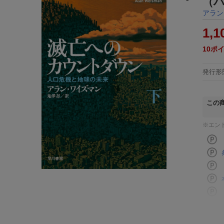
（ハ
アラン
1,1
10
ポ
発行形
この
※エン