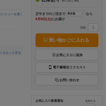
残りあと
3
個
楽天チケット
エンタメニュース
推し楽
正午まで
のご注文で
なら
|
レビューを書く
8月8日(土)
にお届け
個数
買い物かごに入れる
ンをもっと見る
。
電子書籍化リクエスト
お問い合わせ
お気に入り新着通知
追加する