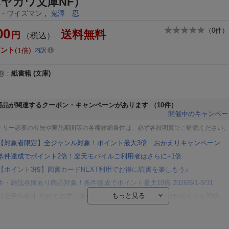
ヤカワ文庫NF）
・ワイズマン
,
鬼澤 忍
00
（
0
件）
送料無料
円
（税込）
イント
1倍
内訳
態
：
紙書籍
(文庫)
商品が関連するクーポン・キャンペーンがあります
（10件）
開催中のキャンペー
トリー必要の有無や実施期間等の各種詳細条件は、必ず各説明頁でご確認ください
【対象者限定】全ジャンル対象！ポイント最大3倍 おかえりキャンペーン
条件達成でポイント2倍！楽天モバイルご利用者はさらに+1倍
【ポイント3倍】図書カードNEXT利用でお得に読書を楽しもう♪
本・雑誌在庫あり商品対象！条件達成でポイント最大10倍 2026/8/1-8/31
【楽天Kobo】初めての方！条件達成で楽天ブックス購入分がポイント20倍
【楽天モバイルご利用者限定】条件達成で100万ポイント山分け！
【Rakuten Fashion×楽天ブックス】条件達成で10万ポイント山分け