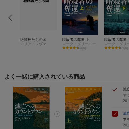
の乗り越
絶滅種たちの国
暗殺者の奪還 上
暗殺者の奪還 
マリア・レヴァ
マーク・グリーニー
マーク・グリ
(6件)
(5件)
件)
よく一緒に購入されている商品
滅
ア
20
滅
ア
20