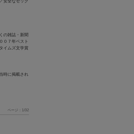
／安全なセック
くの雑誌・新聞
００７年ベスト
タイムズ文学賞
当時に掲載され
ページ：1/32