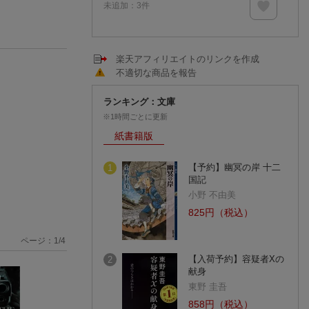
未追加：
3
件
楽天アフィリエイトのリンクを作成
不適切な商品を報告
ランキング：文庫
※1時間ごとに更新
紙書籍版
【予約】幽冥の岸 十二
1
国記
小野 不由美
825円（税込）
ページ：
1
/
4
【入荷予約】容疑者Xの
2
献身
東野 圭吾
858円（税込）