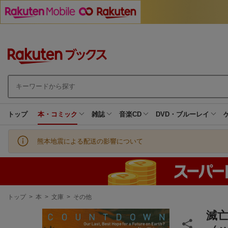
トップ
本・コミック
雑誌
音楽CD
DVD・ブルーレイ
熊本地震による配送の影響について
現
トップ
>
本
>
文庫
>
その他
在
地
滅