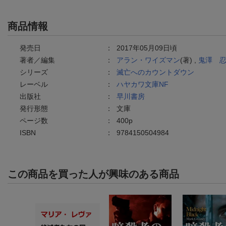
商品情報
発売日
：
2017年05月09日頃
著者／編集
：
アラン・ワイズマン
(著) ,
鬼澤 
シリーズ
：
滅亡へのカウントダウン
レーベル
：
ハヤカワ文庫NF
出版社
：
早川書房
発行形態
：
文庫
ページ数
：
400p
ISBN
：
9784150504984
この商品を買った人が興味のある商品