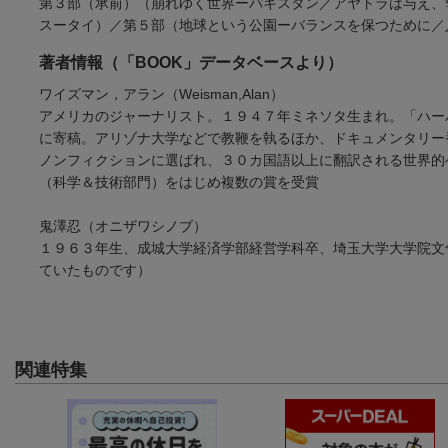
第３部（承前）（崩れゆく世界ーパキスタン／アヤトラは与え、
スータイ）／第５部（地球という公園ーバランスを保つために／
著者情報（「BOOK」データベースより）
ワイズマン，アラン（Weisman,Alan）
アメリカのジャーナリスト。１９４７年ミネソタ生まれ。「ハー
に寄稿。アリゾナ大学などで教鞭を執るほか、ドキュメンタリー
ノンフィクションに選ばれ、３０カ国語以上に翻訳される世界的
（科学＆技術部門）をはじめ複数の賞を受賞
鬼澤忍（オニザワシノブ）
１９６３年生、成城大学経済学部経営学科卒、埼玉大学大学院文
ていたものです）
関連特集