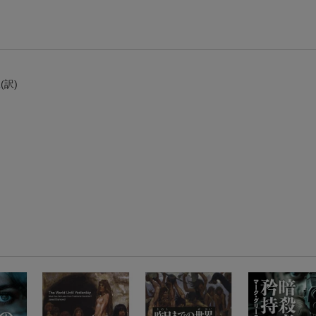
【スタンプカード】楽天ポイントもらえる＆抽選で豪華景品が当たる！
エントリー＆3,000円以上購入で無料データSIM（3GB/月プラン）が当たる！
楽天モバイル紹介キャンペーンの拡散で300円OFFクーポン進呈
忍
(訳)