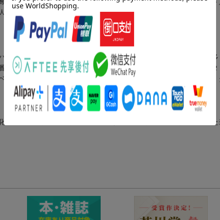
奪うーイラン）／第４部（縮小と繁栄ー日本／明日ーネパールとインド
人類が減った世界ーわれわれの行方）
パース」「ニューヨークタイムズ・マガジン」「ディスカバー」など多
番組制作も手がける。著書『人類が消えた世界』は、「タイム」誌の２
ベストセラーとなった。『滅亡へのカウントダウン』もロサンゼルス・
化科学研究科修士課程修了、翻訳家（本データはこの書籍が刊行された