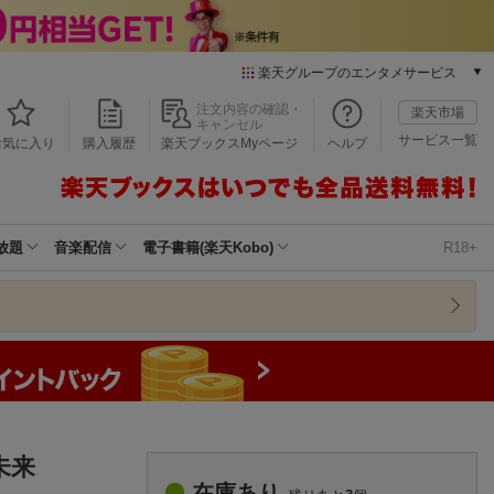
楽天グループのエンタメサービス
本/ゲーム/CD/DVD
注文内容の確認・
楽天市場
キャンセル
楽天ブックス
サービス一覧
お気に入り
購入履歴
楽天ブックスMyページ
ヘルプ
電子書籍
楽天Kobo
雑誌読み放題
楽天マガジン
放題
音楽配信
電子書籍(楽天Kobo)
R18+
音楽配信
楽天ミュージック
動画配信
楽天TV
動画配信ガイド
Rakuten PLAY
無料テレビ
Rチャンネル
の未来
チケット
在庫あり