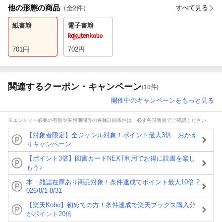
他の形態の商品
すべて見る
（全
2
件）
紙書籍
電子書籍
701
円
702
円
関連するクーポン・キャンペーン
(10件)
開催中のキャンペーンをもっと見る
※エントリー必要の有無や実施期間等の各種詳細条件は、必ず各説明頁でご確認ください。
【対象者限定】全ジャンル対象！ポイント最大3倍 おかえ
りキャンペーン
【ポイント3倍】図書カードNEXT利用でお得に読書を楽し
もう♪
本・雑誌在庫あり商品対象！条件達成でポイント最大10倍 2
026/8/1-8/31
【楽天Kobo】初めての方！条件達成で楽天ブックス購入分
がポイント20倍