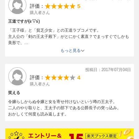
5
評価：
購入者さん
王道ですが(≧▽≦)
「王子様」と「貧乏少女」との王道ラブコメです。
主人公の「剣の王太子殿下」がとにかく素直？でまっすぐでしかも
美形で、
素敵です。
もっと見る
ヒロインは「超貧乏貴族の勤労令嬢・平凡なお顔・少年体型？・野
生児・
淑女教育ゼロ」と、なかなか可哀想な項目が羅列できるほどの憐れ
投稿日：2017年07月04日
な
4
評価：
「行儀見習い→（いつの間にか）お掃除係」
購入者さん
となった16歳の女の子です。
が、なかなか変な特技を持つ、お肉大好き、食欲旺盛な質素倹約・
笑える
贅沢には
令嬢らしからぬ令嬢と女を寄せ付けないという噂の王太子。
無縁な、とにかくまっすぐで素直で恥ずかしがり屋な
二人のやり取りと、王太子の部下である公爵長子の突っ込み。
「愛さずにはいられない性格」の持ち主です。
おかしくて何度も読み返します。
二人を取り巻くキャラ達も、全て「良い！！」です。
今現在発売されている4冊全て購入しましたが、
もうすぐ第5巻が発売されるので、楽しみです（＾＾）