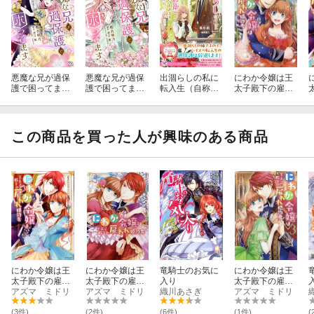
悪魔な兄が過保
悪魔な兄が過保
出涸らしの私に
にわか令嬢は王
護で困ってます
護で困ってます
転入生（自称護
太子殿下の雇わ
2
1
衛）がつきまと
れ婚約者 4巻
ってきます。三
歩後ろから。
この商品を買った人が興味のある商品
にわか令嬢は王
にわか令嬢は王
竜騎士のお気に
にわか令嬢は王
太子殿下の雇わ
太子殿下の雇わ
入り
太子殿下の雇わ
れ婚約者 1巻
アズマ ミドリ
れ婚約者 2巻
アズマ ミドリ
織川あさぎ
れ婚約者 3巻
アズマ ミドリ
(3件)
(2件)
(6件)
(1件)
(