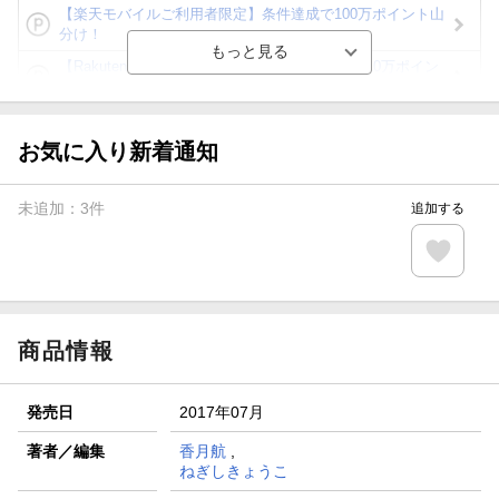
【楽天モバイルご利用者限定】条件達成で100万ポイント山
分け！
【Rakuten Fashion×楽天ブックス】条件達成で10万ポイン
ト山分け
【スタンプカード】楽天ポイントもらえる＆抽選で豪華景品
が当たる！
お気に入り新着通知
エントリー＆3,000円以上購入で無料データSIM（3GB/月プ
ラン）が当たる！
未追加：
3
件
追加する
楽天モバイル紹介キャンペーンの拡散で300円OFFクーポン
進呈
条件達成で楽天限定・宝塚歌劇 宙組貸切公演ペアチケット
が当たる
商品情報
発売日
2017年07月
著者／編集
香月航
,
ねぎしきょうこ