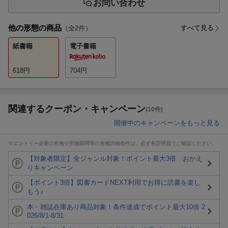
お問い合わせ
他の形態の商品
すべて見る
（全
2
件）
紙書籍
電子書籍
618
円
704
円
関連するクーポン・キャンペーン
(10件)
開催中のキャンペーンをもっと見る
※エントリー必要の有無や実施期間等の各種詳細条件は、必ず各説明頁でご確認ください。
【対象者限定】全ジャンル対象！ポイント最大3倍 おかえ
りキャンペーン
【ポイント3倍】図書カードNEXT利用でお得に読書を楽し
もう♪
本・雑誌在庫あり商品対象！条件達成でポイント最大10倍 2
026/8/1-8/31