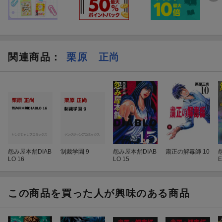
関連商品
：
栗原 正尚
怨み屋本舗DIAB
制裁学園 9
怨み屋本舗DIAB
粛正の解毒師 10
LO 16
LO 15
E
この商品を買った人が興味のある商品