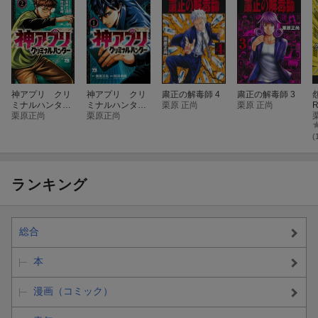
神アプリ クリ
神アプリ クリ
粛正の解毒師 4
粛正の解毒師 3
ミナルハンタ
ミナルハンタ
栗原 正尚
栗原 正尚
R
ー 2
栗原正尚
ー 1
栗原正尚
(
ランキング
総合
本
漫画（コミック）