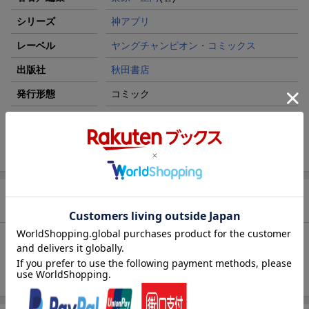
シリーズ
神アプリ
レーベル
ヤングチャンピオン・コミックス
出版社
秋田書店
発行形態
コミック
ページ数
192p
ISBN
9784253142519
商品説明
内容紹介（JPROより）
神アプリ 16