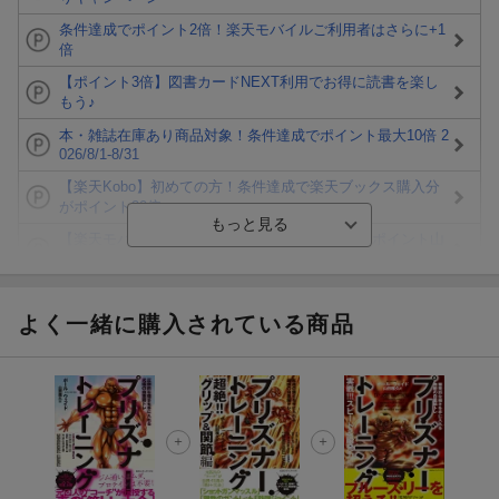
条件達成でポイント2倍！楽天モバイルご利用者はさらに+1
倍
【ポイント3倍】図書カードNEXT利用でお得に読書を楽し
もう♪
本・雑誌在庫あり商品対象！条件達成でポイント最大10倍 2
026/8/1-8/31
【楽天Kobo】初めての方！条件達成で楽天ブックス購入分
がポイント20倍
【楽天モバイルご利用者限定】条件達成で100万ポイント山
分け！
【Rakuten Fashion×楽天ブックス】条件達成で10万ポイン
ト山分け
よく一緒に購入されている商品
【スタンプカード】楽天ポイントもらえる＆抽選で豪華景品
が当たる！
エントリー＆3,000円以上購入で無料データSIM（3GB/月プ
ラン）が当たる！
楽天モバイル紹介キャンペーンの拡散で300円OFFクーポン
進呈