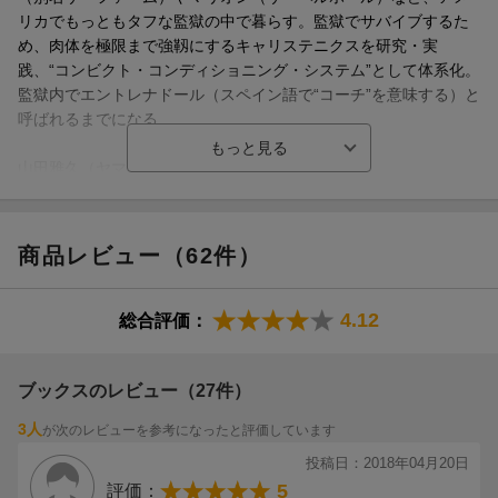
リカでもっともタフな監獄の中で暮らす。監獄でサバイブするた
め、肉体を極限まで強靱にするキャリステニクスを研究・実
践、“コンビクト・コンディショニング・システム”として体系化。
監獄内でエントレナドール（スペイン語で“コーチ”を意味する）と
呼ばれるまでになる
山田雅久（ヤマダマサヒサ）
医療ジャーナリスト、翻訳家（本データはこの書籍が刊行された
当時に掲載されていたものです）
商品レビュー（62件）
4.12
総合評価：
ブックスのレビュー（27件）
3人
が次のレビューを参考になったと評価しています
投稿日：2018年04月20日
5
評価：