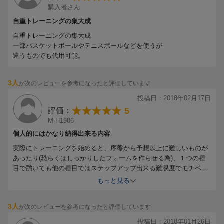
購入者さん
自重トレーニングの集大成
自重トレーニングの集大成
一部バスケットボールやテニスボールなどを使うが
違うものでも代用可能。
3人
が次のレビューを参考になったと評価しています
投稿日：2018年02月17日
5
評価：
M-H1986
個人的にはかなり納得出来る内容
実際にトレーニングを始めると、序盤から予想以上に難しいものが
あったり(恐らくはしっかりしたフォームを作らせる為)、１つの種
目で躓いても他の種目ではステップアップ出来る難易度でモチベー
ションを維持しやすくなっていたり、やって行く毎に色々と深く考
もっと見る
えてシステムが作られていることに気付きます。
最初は書かれている内容以上に身体を追い込みたくなりますが、熟
3人
が次のレビューを参考になったと評価しています
読して教えを守りモチベーションを静かに燃え上がらせて筋肉を貯
金して着実に進みましょう、きっと道は開けます。
投稿日：2018年01月26日