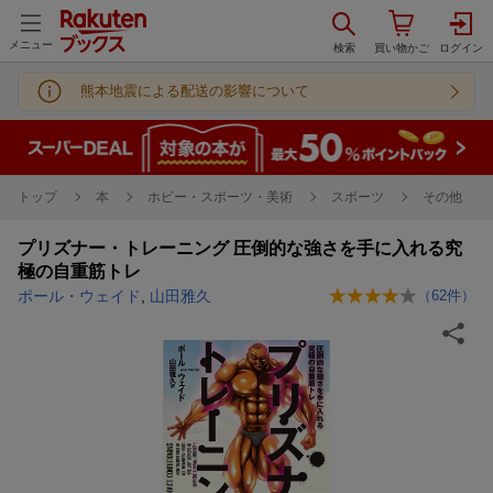
メニュー
熊本地震による配送の影響について
トップ
本
ホビー・スポーツ・美術
スポーツ
その他
プリズナー・トレーニング 圧倒的な強さを手に入れる究
極の自重筋トレ
ポール・ウェイド
,
山田雅久
（
62
件）