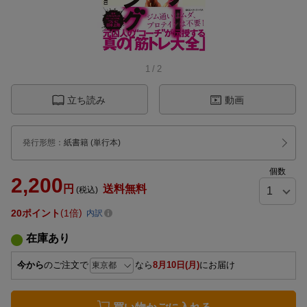
1
/
2
立ち読み
動画
発行形態
：
紙書籍
(単行本)
個数
2,200
円
送料無料
(税込)
20
ポイント
1倍
内訳
在庫あり
今から
のご注文で
なら
8月10日(月)
にお届け