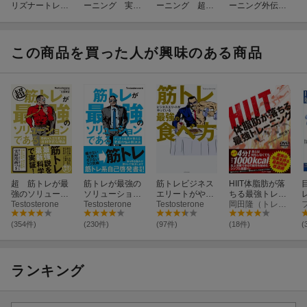
リズナートレー
ーニング 実
ーニング 超絶!!
ーニング外伝
ニング
戦!!! スピード＆
グリップ＆関節
監獄式ボディビ
瞬発力編
編
ルディング
この商品を買った人が興味のある商品
超 筋トレが最
筋トレが最強の
筋トレビジネス
HIIT体脂肪が落
強のソリューシ
ソリューション
エリートがやっ
ちる最強トレー
ョンである 筋
Testosterone
である マッチ
Testosterone
ている最強の食
Testosterone
ニング
岡田隆（トレーニング科学）
肉が人生を変え
ョ社長が教える
べ方
る超科学的な理
究極の悩み解決
(354件)
(230件)
(97件)
(18件)
(
由
法
ランキング