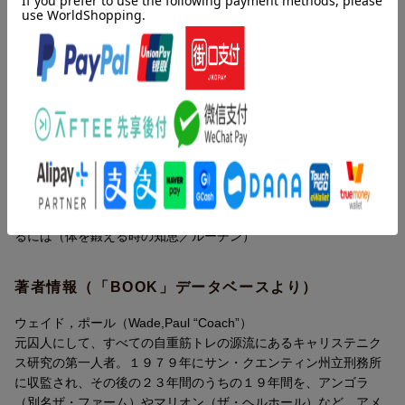
は、自分自身の肉体にある。スパルタ軍、ローマの剣闘士、世界
の監獄で秘かに受け継がれてきた究極のメソッド。元囚人の“コー
チ”が伝授する真の「筋トレ大全」。
目次（「BOOK」データベースより）
１ 準備（イントロダクション／いにしえのキャリステニクス／
監獄アスリートのマニフェスト／コンビクト・コンディショニン
グ）／２ 自重力で筋力をつくる（ザ・プッシュアップ／ザ・ス
クワット／ザ・プルアップ／ザ・レッグレイズ／ザ・ブリッジ／
ザ・ハンドスタンド・プッシュアップ）／３ セルフコーチにな
るには（体を鍛える時の知恵／ルーチン）
著者情報（「BOOK」データベースより）
ウェイド，ポール（Wade,Paul “Coach”）
元囚人にして、すべての自重筋トレの源流にあるキャリステニク
ス研究の第一人者。１９７９年にサン・クエンティン州立刑務所
に収監され、その後の２３年間のうちの１９年間を、アンゴラ
（別名ザ・ファーム）やマリオン（ザ・ヘルホール）など、アメ