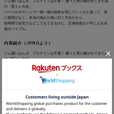
ジム通いはムダ、プロテインは不要！ 脈々と受け継がれてきた真
の「筋トレ大全」
バーベルやマシンで一個一個の筋肉を増していくのと違って、体
に無理がなく、本当の強さが身に付く方法だから。
短時間で自宅でもどこでもできるのに、圧倒的強さが手に入る永
遠のバイブル。
内容紹介（JPROより）
ジム通いはムダ、プロテインは不要！ 脈々と受け継がれてきた真
の「筋トレ大全」。
バーベルやマシンで一個一個の筋肉を増していくのと違って、体
に無理がなく、本当の強さが身に付く方法だから、短時間で自宅
でもどこでもできるのに、圧倒的強さが手に入る永遠のバイブ
ル。
全米ベストセラーのトレーニング本、ついに日本上陸！
内容紹介（「BOOK」データベースより）
ジム通いはムダ、プロテインは不要！生き抜くために必要な強さ