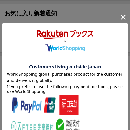
【スタンプカード】楽天ポイントもらえる＆抽選で豪華景品
が当たる！
お気に入り新着通知
エントリー＆3,000円以上購入で無料データSIM（3GB/月プ
ラン）が当たる！
未追加：
國の防人
追加する
楽天モバイル紹介キャンペーンの拡散で300円OFFクーポン
進呈
条件達成で楽天限定・宝塚歌劇 宙組貸切公演ペアチケット
が当たる
商品情報
発売日
2017年06月
シリーズ
國の防人
出版社
展転社
発行形態
単行本
ページ数
131p