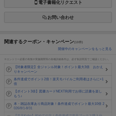
電子書籍化リクエスト
お問い合わせ
関連するクーポン・キャンペーン
(10件)
開催中のキャンペーンをもっと見る
※エントリー必要の有無や実施期間等の各種詳細条件は、必ず各説明頁でご確認ください。
【対象者限定】全ジャンル対象！ポイント最大3倍 おかえ
りキャンペーン
条件達成でポイント2倍！楽天モバイルご利用者はさらに+1
倍
【ポイント3倍】図書カードNEXT利用でお得に読書を楽し
もう♪
本・雑誌在庫あり商品対象！条件達成でポイント最大10倍 2
026/8/1-8/31
【楽天Kobo】初めての方！条件達成で楽天ブックス購入分