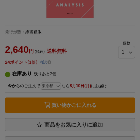
発行形態
：
紙書籍版
個数
2,640
円
送料無料
(税込)
24
ポイント
1倍
内訳
在庫あり
残りあと
2
個
今から
のご注文で
なら
8月10日(月)
にお届け
買い物かごに入れる
商品をお気に入りに追加