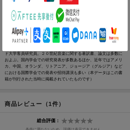
チュア
あとがき
著者情報（「BOOK」データベースより）
沼野雄司（ヌマノユウジ）
１９６５年東京生。東京藝術大学大学院博士後期課程修了。博士
（音楽学）。東京音楽大学助教授を経て、桐朋学園大学教授、お
よび同大学附属図書館長。２００７年から０８年までハーヴァー
ド大学客員研究員。２０世紀音楽に関する著訳書、論文は多数に
およぶ。国内学会での研究発表が多数あるほか、近年ではアメリ
カ、中国、オランダ、リトアニア、ジョージア（グルジア）など
における国際学会での発表や招待講演も多い（本データはこの書
籍が刊行された当時に掲載されていたものです）
商品レビュー（1件）
総合評価：
条件に満たないため、評価は表示できません。