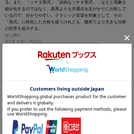
る。また、「ソナタ形式」「自由なソナタ形式」…などと現象を
細分化するのではなく、差異よりも共通点を足がかりに分析して
いるので、分かりやすい。クラシック音楽を対象として、その
「形式」に特化した分析を扱うけれども、随所でより大きな分析
の世界を提示する。
はじめに
第1章 分割と再統合
第2章 同質／異質のグラデーション
第3章 反復パターンと形式の関係
第4章 3部形式のエクセサイズ：閉じられた／開かれた小宇宙
第5章 「超越的」な楽曲は存在するか？
目次（「BOOK」データベースより）
第6章 ソナタ形式の憂鬱
第7章 ソナタ形式のエクセサイズ1：謎また謎の前編
分割と再統合／同質／異質のグラデーション／反復パターンと形
第8章 ソナタ形式のエクセサイズ2：「お気楽さ」の真相に迫る
式の関係／３部形式のエクセサイズ：閉じられた／開かれた小宇
第9章 楽曲形式から見る西洋音楽史
宙／「超越的」な楽曲は存在するか？／ソナタ形式の憂鬱／ソナ
インテルメッツォ1：ロマン派を省く理由
タ形式のエクセサイズ１：謎また謎の前編／ソナタ形式のエクセ
第10章 現代音楽の分析1：セリーとテクスチュア
サイズ２：「お気楽さ」の真相に迫る／楽曲の形式から見る西洋
第11章 現代音楽の分析1：密度と凝集度
音楽史／ロマン派を省く理由／現代音楽の分析１：セリーとテク
インテルメッツォ2：新しい形式と記憶
スチュア／現代音楽の分析２：密度と凝集度／新しい形式と記憶
第12章 現代音楽の分析2：悲劇とクラスター、あるいは、擬音と
／現代音楽の分析２：悲劇とクラスター、あるいは擬音とテクス
テクスチュア