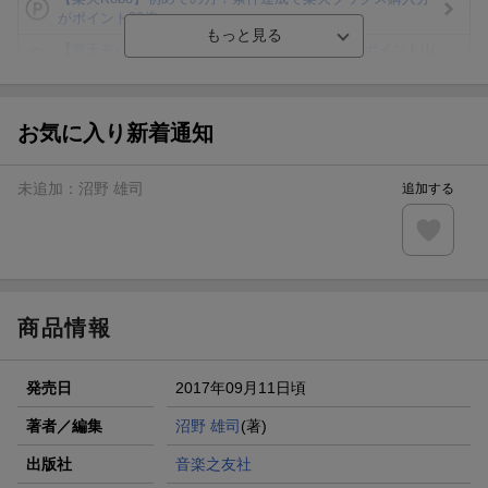
がポイント20倍
【楽天モバイルご利用者限定】条件達成で100万ポイント山
分け！
【Rakuten Fashion×楽天ブックス】条件達成で10万ポイン
ト山分け
お気に入り新着通知
【スタンプカード】楽天ポイントもらえる＆抽選で豪華景品
が当たる！
未追加：
沼野 雄司
追加する
エントリー＆3,000円以上購入で無料データSIM（3GB/月プ
ラン）が当たる！
楽天モバイル紹介キャンペーンの拡散で300円OFFクーポン
進呈
商品情報
発売日
2017年09月11日頃
著者／編集
沼野 雄司
(著)
出版社
音楽之友社