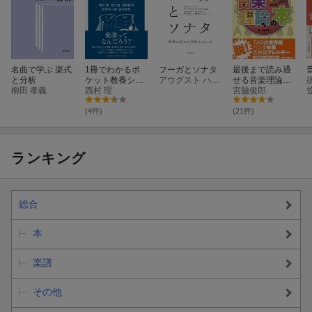
名曲で学ぶ 楽式
1冊でわかるポ
フーガとソナタ
最後まで読み通
と分析
ケット教養シリ
アウグスト ハルム
せる音楽理論の
柳田 孝義
ーズ 楽譜をまる
西村 理
本
宮脇俊郎
ごと読み解く本
(4件)
(21件)
ランキング
総合
本
楽譜
その他