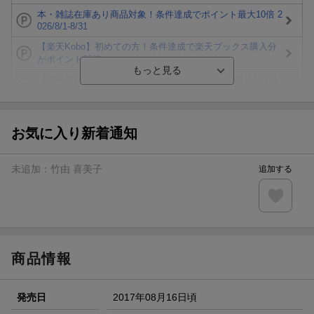
本・雑誌在庫あり商品対象！条件達成でポイント最大10倍 2
026/8/1-8/31
【楽天Kobo】初めての方！条件達成で楽天ブックス購入分
がポイント20倍
【楽天モバイルご利用者限定】条件達成で100万ポイント山
分け！
【Rakuten Fashion×楽天ブックス】条件達成で10万ポイン
ト山分け
お気に入り新着通知
【スタンプカード】楽天ポイントもらえる＆抽選で豪華景品
が当たる！
未追加：
竹由 喜美子
追加する
エントリー＆3,000円以上購入で無料データSIM（3GB/月プ
ラン）が当たる！
楽天モバイル紹介キャンペーンの拡散で300円OFFクーポン
進呈
商品情報
発売日
2017年08月16日頃