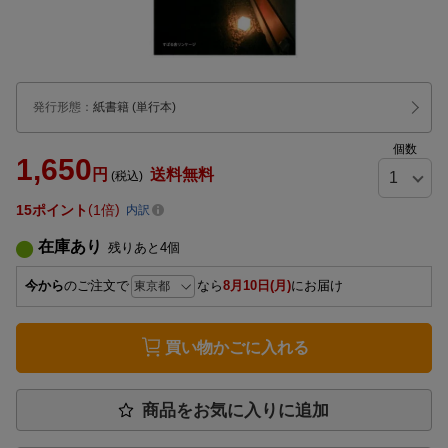
発行形態
：
紙書籍
(単行本)
個数
1,650
円
送料無料
(税込)
15
ポイント
1倍
内訳
在庫あり
残りあと
4
個
今から
のご注文で
なら
8月10日(月)
にお届け
買い物かごに入れる
商品をお気に入りに追加