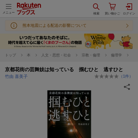
メニュー
熊本地震による配送の影響について
トップ
本
人文・思想・社会
宗教・倫理
倫理学
京都花街の芸舞妓は知っている 掴むひと 逃すひと
竹由 喜美子
（
1
件）