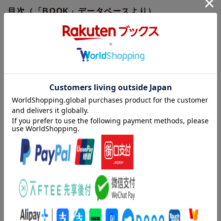
目次（「BOOK」データベースより）
其の１ 青龍（「こかして」いいとき、ダメなとき 「こかし
て」いいひと、ダメなひと／なぜか、女性は「制服」に萌える
ビジネスマンの制服であるスーツをどう着るか ほか）／其の
２ 朱雀（お酌するとき、返されたいとき 手酌も注がれるの
も、たのしめれば最強／甘え上手は、甘えられ上手 けれど甘い
ばかりではないのが接待 ほか）／其の３ 白虎（せっかくやっ
てきたチャンス まずは自力で考えなければ逃げていく／「無能
で勤勉」は組織のお荷物 同じ無能だとしても怠惰なほうがいい
こともある ほか）／其の４ 玄武（いま、すでに「幸福」であ
ることが成功の条件 幸福を知るために、猫を飼うことを激奨／
叱ってくれるひとを大切に さらには、叱れるひとになる ほ
か）
著者情報（「BOOK」データベースより）
竹由喜美子（タケヨシキミコ）
１９７３年京都市生まれ。１４歳のころから踊りのお稽古を始
め、中学卒業とともに京都花掛の屋方（置屋）のお世話に。１６