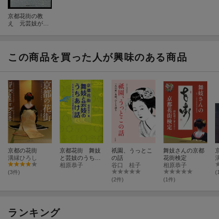
京都花街の教
え 元芸妓が語
る 昇る男の条
件 沈む男の条
件
この商品を買った人が興味のある商品
京都の花街
京都花街 舞妓
祇園、うっとこ
舞妓さんの京都
溝縁ひろし
と芸妓のうちあ
の話
花街検定
け話
相原恭子
谷口 桂子
相原恭子
(3件)
(
(2件)
(1件)
ランキング