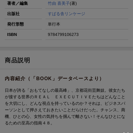
著者／編集
竹由 喜美子
(著)
出版社
すばる舎リンケージ
発行形態
単行本
ISBN
9784799106273
商品説明
内容紹介（「BOOK」データベースより）
日本が誇る「おもてなしの最高峰」、京都花街芸舞妓。彼女たち
が接する世界のＲＥＡＬ ＥＸＥＣＵＴＩＶＥたちはどんなこと
を大切にし、どんな視点を持っているのか？それは、ビジネスパ
ーソンとして押さえておきたいことだらけだった。チャンス、商
機、ひとの心、女性の気持ちを掴んで離さない！そんなひとにな
るための至高の指南４８。