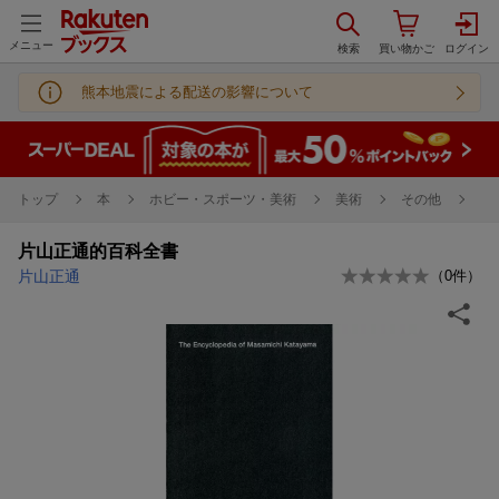
メニュー
熊本地震による配送の影響について
トップ
本
ホビー・スポーツ・美術
美術
その他
片山正通的百科全書
片山正通
（
0
件）