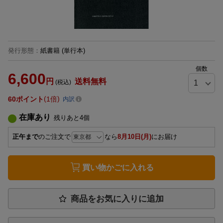
発行形態
：
紙書籍
(単行本)
個数
6,600
円
送料無料
(税込)
60
ポイント
1倍
内訳
在庫あり
残りあと
4
個
正午まで
のご注文で
なら
8月10日(月)
にお届け
買い物かごに入れる
商品をお気に入りに追加