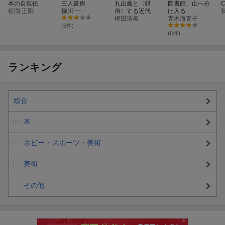
本の自叙伝
三人書房
丸山薫と〈錯
図書館、山へ分
C
松岡 正剛
柳川 一
倒〉する近代
け入る
権田浩美
青木海青子
(6件)
(6件)
ランキング
総合
本
ホビー・スポーツ・美術
美術
その他