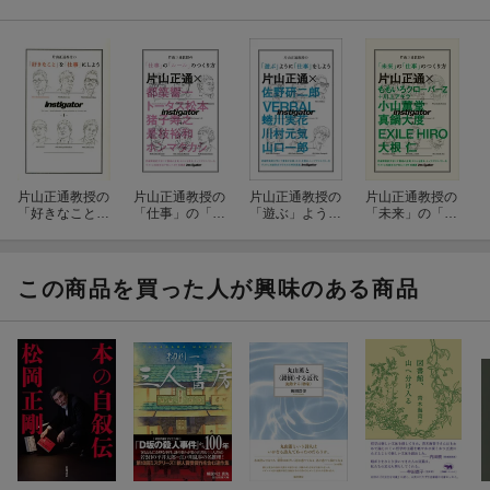
片山正通教授の
片山正通教授の
片山正通教授の
片山正通教授の
「好きなこと」
「仕事」の「ル
「遊ぶ」ように
「未来」の「仕
を「仕事」にし
ール」のつくり
「仕事」をしよ
事」のつくり方
よう
方
う
この商品を買った人が興味のある商品