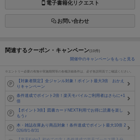
電子書籍化リクエスト
お問い合わせ
関連するクーポン・キャンペーン
(10件)
開催中のキャンペーンをもっと見る
※エントリー必要の有無や実施期間等の各種詳細条件は、必ず各説明頁でご確認ください。
【対象者限定】全ジャンル対象！ポイント最大3倍 おかえ
りキャンペーン
条件達成でポイント2倍！楽天モバイルご利用者はさらに+1
倍
【ポイント3倍】図書カードNEXT利用でお得に読書を楽し
もう♪
本・雑誌在庫あり商品対象！条件達成でポイント最大10倍 2
026/8/1-8/31
【楽天Kobo】初めての方！条件達成で楽天ブックス購入分