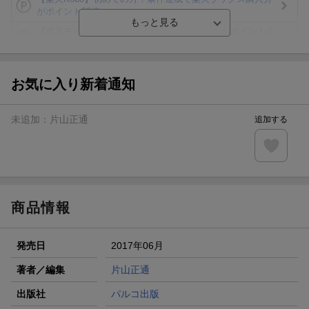
がポイント20倍
【楽天モバイルご利用者限定】条件達成で100万ポイント山
分け！
【Rakuten Fashion×楽天ブックス】条件達成で10万ポイン
ト山分け
お気に入り新着通知
【スタンプカード】楽天ポイントもらえる＆抽選で豪華景品
が当たる！
未追加：
片山正通
追加する
エントリー＆3,000円以上購入で無料データSIM（3GB/月プ
ラン）が当たる！
楽天モバイル紹介キャンペーンの拡散で300円OFFクーポン
進呈
商品情報
発売日
2017年06月
著者／編集
片山正通
出版社
パルコ出版