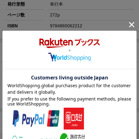
発行形態
単行本
ページ数
272p
ISBN
9784865062212
商品説明
目次（「BOOK」データベースより）
ワンダーウォール・オフィス・ツアー／出版物／音楽／多肉植物
／人と動物／剥製／大竹利絵子／カウズ／白と黒／アブストラク
ト・アート〔ほか〕
商品レビュー