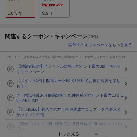
1,078
円
539
円
関連するクーポン・キャンペーン
(10件)
開催中のキャンペーンをもっと見る
※エントリー必要の有無や実施期間等の各種詳細条件は、必ず各説明頁でご確認ください。
【対象者限定】全ジャンル対象！ポイント最大3倍 おかえ
りキャンペーン
【ポイント3倍】図書カードNEXT利用でお得に読書を楽し
もう♪
本・雑誌在庫あり商品対象！条件達成でポイント最大10倍 2
026/8/1-8/31
【楽天Kobo】初めての方！条件達成で楽天ブックス購入分
がポイント20倍
【楽天モバイルご利用者限定】条件達成で100万ポイント山
分け！