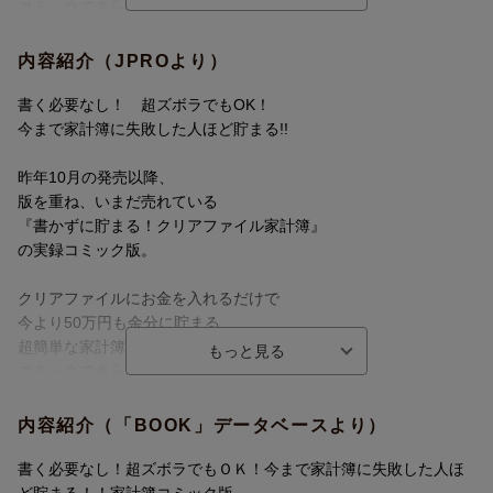
コミックでさらに簡単に解説。
月10万円貯まるようになった元ズボラ主婦も！
内容紹介（JPROより）
普通の家計簿から面倒な要素を
書く必要なし！ 超ズボラでもOK！
一切省いているから、
今まで家計簿に失敗した人ほど貯まる!!
数字や家計管理が苦手な人ほど貯まる！
昨年10月の発売以降、
クリアファイル家計簿のやり方はもちろん、
版を重ね、いまだ売れている
実際に『クリアファイル家計簿』を
『書かずに貯まる！クリアファイル家計簿』
試した人たちの体験談をマンガで解説。
の実録コミック版。
【CONTENTS】
クリアファイルにお金を入れるだけで
●クリアファイル家計簿で人生が変わった3人の実録マンガ
今より50万円も余分に貯まる
・月10万円貯金できるようになった万年赤字主婦
超簡単な家計簿を、
・コンビニちょこちょこ買いが収まって部屋までキレイになった
コミックでさらに簡単に解説。
元汚部屋OL
・子供まで浪費が収まった元浪費家主婦
月10万円貯まるようになった元ズボラ主婦も！
内容紹介（「BOOK」データベースより）
●マンガで解説【クリアファイル家計簿のやり方】
普通の家計簿から面倒な要素を
書く必要なし！超ズボラでもＯＫ！今まで家計簿に失敗した人ほ
●漫画家・まきりえこがクリアファイル家計簿を試したら、
一切省いているから、
ど貯まる！！家計簿コミック版。