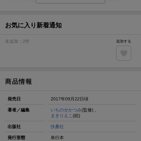
【Rakuten Fashion×楽天ブックス】条件達成で10万ポイン
ト山分け
【スタンプカード】楽天ポイントもらえる＆抽選で豪華景品
が当たる！
お気に入り新着通知
エントリー＆3,000円以上購入で無料データSIM（3GB/月プ
ラン）が当たる！
未追加：
2
件
追加する
楽天モバイル紹介キャンペーンの拡散で300円OFFクーポン
進呈
条件達成で楽天限定・宝塚歌劇 宙組貸切公演ペアチケット
が当たる
商品情報
発売日
2017年09月22日頃
著者／編集
いちのせかつみ
(監修) ,
まきりえこ
(絵)
出版社
扶桑社
発行形態
単行本