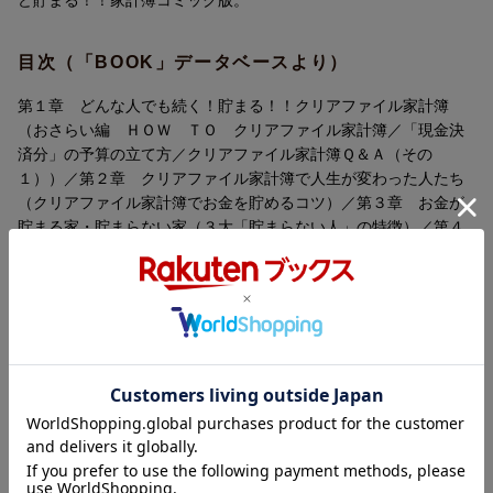
月5万円以上生活費が浮くように！
数字や家計管理が苦手な人ほど貯まる！
●老後の不安も解消する
目次（「BOOK」データベースより）
【24時間時計とクリアファイル家計簿活用法】etc.
クリアファイル家計簿のやり方はもちろん、
実際に『クリアファイル家計簿』を
第１章 どんな人でも続く！貯まる！！クリアファイル家計簿
試した人たちの体験談をマンガで解説。
（おさらい編 ＨＯＷ ＴＯ クリアファイル家計簿／「現金決
お金が貯まるだけではなく、
済分」の予算の立て方／クリアファイル家計簿Ｑ＆Ａ（その
「節約のストレスから解放された」
【CONTENTS】
１））／第２章 クリアファイル家計簿で人生が変わった人たち
「お金の不安がない人生が手に入った」
●クリアファイル家計簿で人生が変わった3人の実録マンガ
（クリアファイル家計簿でお金を貯めるコツ）／第３章 お金が
「子供にお金に対する意識が芽生えた」
・月10万円貯金できるようになった万年赤字主婦
貯まる家・貯まらない家（３大「貯まらない人」の特徴）／第４
「ストレスで浪費して後悔し、
・コンビニちょこちょこ買いが収まって部屋までキレイになった
章 漫画担当・まきりえこがクリアファイル家計簿やってみた
そのストレスでまた浪費の
元汚部屋OL
（クリアファイル家計簿Ｑ＆Ａ（その２）／おまけマンガ 老後
ループから抜け出せた」
・子供まで浪費が収まった元浪費家主婦
の不安もクリアファイル家計簿で解消する／クリアファイル家計
など喜びの声が多数のメソッドが、
簿Ｑ＆Ａ（その３）／おわりに お金は幸せになるための道具で
マンガを読むだけで身につきます。
●マンガで解説【クリアファイル家計簿のやり方】
す）
●漫画家・まきりえこがクリアファイル家計簿を試したら、
月5万円以上生活費が浮くように！
フジテレビ系『ノンストップ！ 』
著者情報（「BOOK」データベースより）
●老後の不安も解消する
「CHANTO」主婦と生活社
【24時間時計とクリアファイル家計簿活用法】etc.
いちのせかつみ（イチノセカツミ）
「ESSE」扶桑社
１９５９年生まれ。生活経済ジャーナリスト。ファイナンシャ
「オレンジページ」オレンジページ