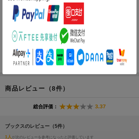
ル・プランナー。市野瀬トータルコンサルタント代表者。株式会
「夕刊フジ」
お金が貯まるだけではなく、
社笑取締役会長。大学卒業後、会計事務所に勤務し、税務経理や
「くらしラク~る」PHP研究所
「節約のストレスから解放された」
人材育成を中心にコンサルタントとして活躍。１９８９年に日本
「からだにいいこと」 祥伝社
「お金の不安がない人生が手に入った」
ファイナンシャル・プランナーズ協会「ファイナンシャル・プラ
「女子SPA」「ESSEオンライン」「日刊住まい」
「子供にお金に対する意識が芽生えた」
ンナー」の認定を受け、１９９４年にＣＦＰを取得。寄席へも出
で紹介された「クリアファイル家計簿」コミック版が
「ストレスで浪費して後悔し、
演するお笑い系ジャーナリストで、「ゆかい亭マネー」の高座名
熱い要望にお応えして登場！！
そのストレスでまた浪費の
を持つ。現在、テレビやラジオ出演、新聞や雑誌で「家計簿診
ループから抜け出せた」
断」を連載、講演会やセミナー、執筆活動など多方面で活躍中
など喜びの声が多数のメソッドが、
マンガを読むだけで身につきます。
まきりえこ（マキリエコ）
２００６年、「はな」のハンドルネームで、ブログ「ちくわの穴
から星☆を見た」を開始。現在、６０００万ヒットを記録する人
フジテレビ系『ノンストップ！』
気ブログとなっている（本データはこの書籍が刊行された当時に
「CHANTO」主婦と生活社
商品レビュー（8件）
掲載されていたものです）
「ESSE」扶桑社
「オレンジページ」オレンジページ
3.37
「夕刊フジ」
総合評価：
「くらしラク〜る」PHP研究所
「からだにいいこと」 祥伝社
ブックスのレビュー（5件）
「女子SPA」「ESSEオンライン」「日刊住まい」
で紹介された「クリアファイル家計簿」コミック版が
1人
が次のレビューを参考になったと評価しています