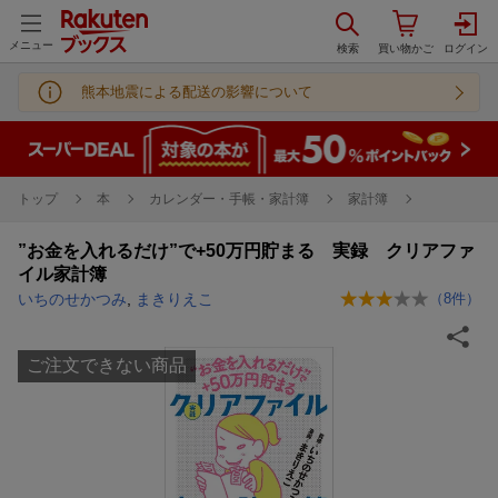
メニュー
熊本地震による配送の影響について
トップ
本
カレンダー・手帳・家計簿
家計簿
”お金を入れるだけ”で+50万円貯まる 実録 クリアファ
イル家計簿
いちのせかつみ
,
まきりえこ
（
8
件）
ご注文できない商品