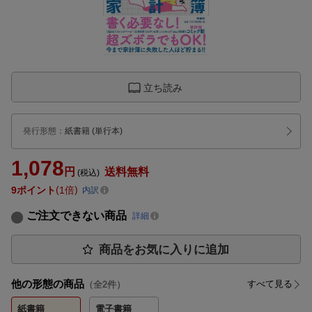
立ち読み
発行形態
：
紙書籍
(単行本)
1,078
円
送料無料
(税込)
9
ポイント
1倍
内訳
ご注文できない商品
詳細
商品をお気に入りに追加
他の形態の商品
すべて見る
（全
2
件）
紙書籍
電子書籍