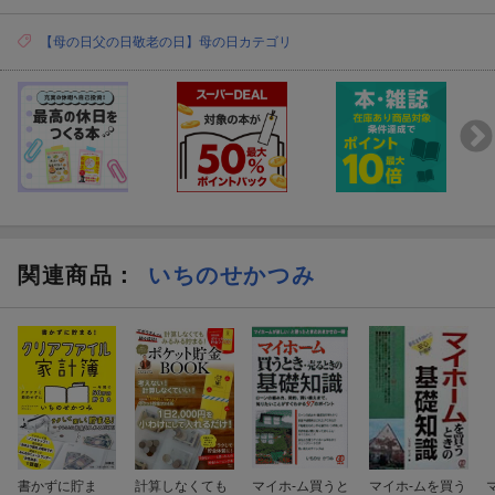
【母の日父の日敬老の日】母の日カテゴリ
関連商品
：
いちのせかつみ
書かずに貯ま
計算しなくても
マイホ-ム買うと
マイホ-ムを買う