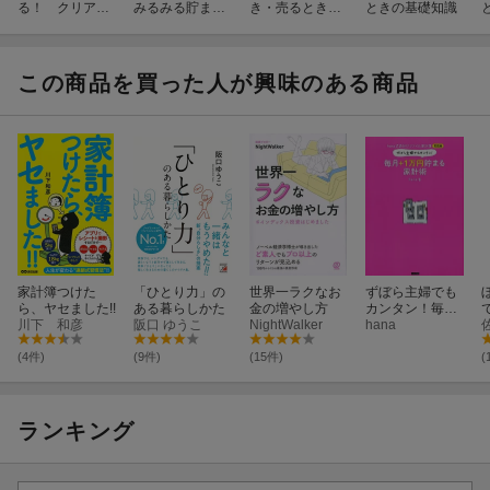
る！ クリアフ
みるみる貯ま
き・売るときの
ときの基礎知識
ァイル家計簿
る！ポケット貯
基礎知識
金BOOK
この商品を買った人が興味のある商品
家計簿つけた
「ひとり力」の
世界一ラクなお
ずぼら主婦でも
ら、ヤセました!!
ある暮らしかた
金の増やし方
カンタン！毎月
川下 和彦
阪口 ゆうこ
NightWalker
＋1万円貯まる
hana
家計術
(4件)
(9件)
(15件)
(
ランキング