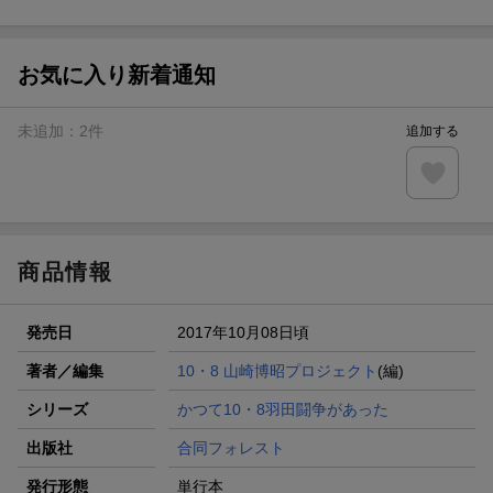
ト山分け
【スタンプカード】楽天ポイントもらえる＆抽選で豪華景品
が当たる！
お気に入り新着通知
楽天モバイル紹介キャンペーンの拡散で300円OFFクーポン
進呈
未追加：
2
件
追加する
条件達成で楽天限定・宝塚歌劇 宙組貸切公演ペアチケット
が当たる
エントリー＆条件達成で『鬼滅の刃』オリジナルきんちゃく
袋が当たる！
商品情報
発売日
2017年10月08日頃
著者／編集
10・8 山崎博昭プロジェクト
(編)
シリーズ
かつて10・8羽田闘争があった
出版社
合同フォレスト
発行形態
単行本