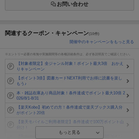
お問い合わせ
関連するクーポン・キャンペーン
(10件)
開催中のキャンペーンをもっと見る
※エントリー必要の有無や実施期間等の各種詳細条件は、必ず各説明頁でご確認ください。
【対象者限定】全ジャンル対象！ポイント最大3倍 おかえ
りキャンペーン
【ポイント3倍】図書カードNEXT利用でお得に読書を楽し
もう♪
本・雑誌在庫あり商品対象！条件達成でポイント最大10倍 2
026/8/1-8/31
【楽天Kobo】初めての方！条件達成で楽天ブックス購入分
がポイント20倍
【楽天モバイルご利用者限定】条件達成で100万ポイント山
分け！
【Rakuten Fashion×楽天ブックス】条件達成で10万ポイン