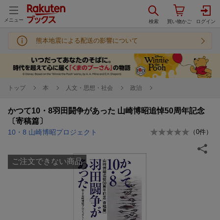
メニュー
熊本地震による配送の影響について
トップ
本
人文・思想・社会
政治
かつて10・8羽田闘争があった 山崎博昭追悼50周年記念
〔寄稿篇〕
10・8 山崎博昭プロジェクト
（
0
件）
ご注文できない商品