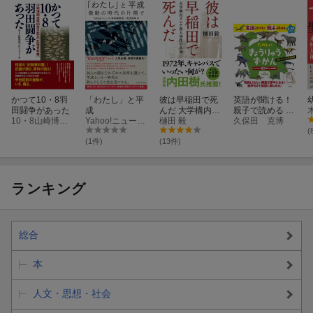
かつて10・8羽
「わたし」と平
彼は早稲田で死
英語が聞ける！
田闘争があった
成
んだ 大学構内リ
親子で読める た
10・8山崎博昭プロジェクト
Yahoo!ニュース 特集編集部
ンチ殺人事件の
樋田 毅
のしいきょうり
久保田 克博
永遠
ゅうずかん
(
(1件)
(13件)
ランキング
総合
本
人文・思想・社会