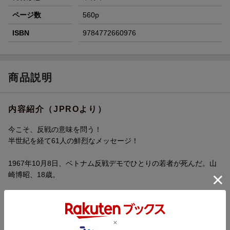
ページ数
560p
ISBN
9784772660976
商品説明
内容紹介（JPROより）
今こそ、反戦の意味を問う！
半世紀を経て61人の鮮烈なメッセージ！
1967年10月8日、ベトナム反戦デモでひとりの若者が死んだ。山
崎博昭、18歳。
山崎博昭（やまざき・ひろあき）
1948年11月12日、高知県生まれ。
大阪府立大手前高等学校卒業、1967年京都大学文学部に入学。