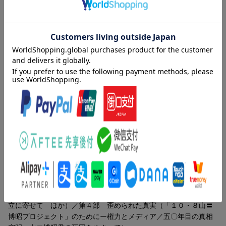
1967年10月8日の「羽田闘争」（第1次羽田事件・佐藤栄作首相の
南ベトナム訪問阻止闘争）において、弁天橋における機動隊との
衝突の際、死亡した。享年18歳。
山崎博昭の死は、1960年安保闘争の樺美智子以来の学生運動での
内容紹介（「BOOK」データベースより）
死であり、当時の日本の学生や若者に衝撃を与えた。
「山崎博昭の遺稿」
１９６７年１０月８日、ベトナム反戦デモでひとりの若者が死ん
「50年目の真相究明ー山崎博昭君の死因をめぐって」収録
だ。「山〓博昭の遺稿」「５０年目の真相究明ー山〓博昭君の死
因をめぐって」収録。
目次（「BOOK」データベースより）
山〓博昭の生涯／第１部 一〇・八から五〇年を経て（警察が山
〓博昭君を警棒で殴り殺した真実は、動かせない／弁天橋に行っ
た理由 ほか）／第２部 一九六七年一〇月八日羽田（橋上にて
／山〓博昭君と共に！ ほか）／第３部 同時代を生きてー山〓
博昭の意志を永遠に（私の秘密／小さな「足跡」が大きなうねり
の「航跡」となることを願ってー山〓博昭追悼モニュメントの建
立に寄せて ほか）／第４部 歪められた真実（「１０・８山〓
博昭プロジェクト」のためにー権力とメディア／五〇年目の真相