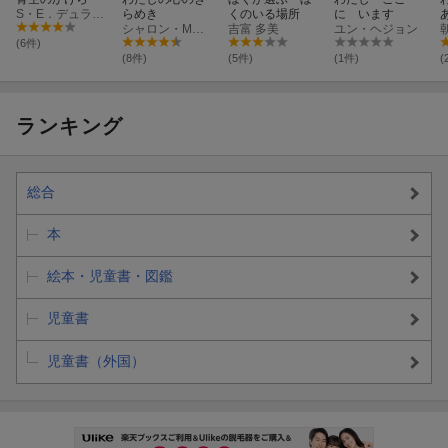
S・E．デュラント
らめき
くのいる場所
に います
シャロン・M・ドレイパー
吉富 多美
ユン・ヘジョン
(6件)
(8件)
(5件)
(1件)
(
ランキング
総合
本
絵本・児童書・図鑑
児童書
児童書（外国）