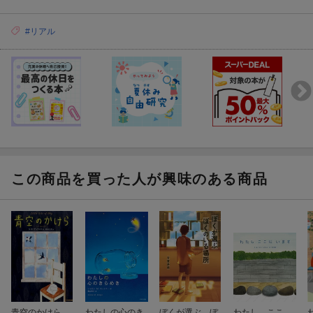
#リアル
この商品を買った人が興味のある商品
青空のかけら
わたしの心のき
ぼくが選ぶ ぼ
わたし ここ