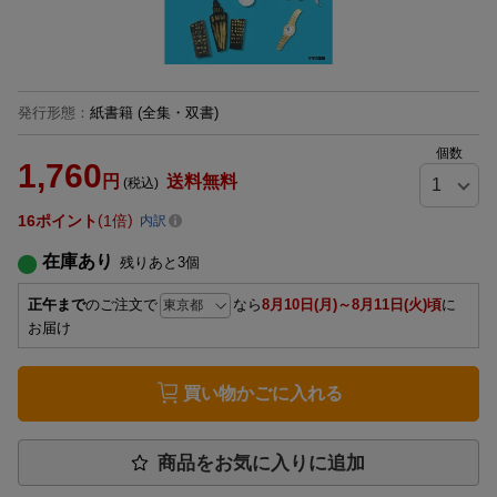
発行形態
：
紙書籍
(全集・双書)
個数
1,760
円
送料無料
(税込)
16
ポイント
1倍
内訳
在庫あり
残りあと
3
個
正午まで
のご注文で
なら
8月10日(月)～8月11日(火)頃
に
お届け
買い物かごに入れる
商品をお気に入りに追加