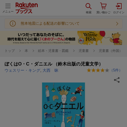
メニュー
熊本地震による配送の影響について
トップ
本
絵本・児童書・図鑑
児童書
児童書（外国）
ぼくはO・C・ダニエル （鈴木出版の児童文学）
ウェスリー・キング
,
大西 昧
（
5
件）