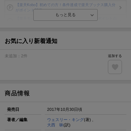
【楽天Kobo】初めての方！条件達成で楽天ブックス購入分
がポイント20倍
【楽天モバイルご利用者限定】条件達成で100万ポイント山
分け！
【Rakuten Fashion×楽天ブックス】条件達成で10万ポイン
ト山分け
お気に入り新着通知
【スタンプカード】楽天ポイントもらえる＆抽選で豪華景品
が当たる！
未追加：
2
件
追加する
エントリー＆3,000円以上購入で無料データSIM（3GB/月プ
ラン）が当たる！
楽天モバイル紹介キャンペーンの拡散で300円OFFクーポン
進呈
商品情報
発売日
2017年10月30日頃
著者／編集
ウェスリー・キング
(著) ,
大西 昧
(訳)