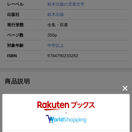
レーベル
鈴木出版の児童文学
出版社
鈴木出版
発行形態
全集・双書
ページ数
350p
対象年齢
中学以上
ISBN
9784790233282
商品説明
内容紹介（JPROより）
使ったあとの綿棒そっくりなぼく、ダニエル13歳。アメフトはへ
たすぎて給水係。勉強はできるけど書けない数字がある。寝る前
に「儀式」を2、3時間する。しないと死んじゃうから。ぼくはヘ
ンだ。でも、だれにも言えない。