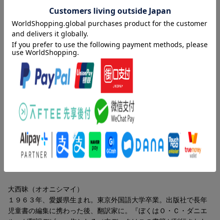
内容紹介（「BOOK」データベースより）
使ったあとの綿棒そっくりなぼく、ダニエル１３歳。アメフトは
へたすぎて控えのキッカー兼給水係。勉強は得意だけど書けない
数字がある。気になる女の子もいるけど見つめるだけ。寝る前に
「儀式」を２、３時間する。しないと死んじゃうから。ぼくはヘ
ンだ。でも、だれにもいえない。２０１７年エドガー賞児童図書
部門受賞。
著者情報（「BOOK」データベースより）
キング，ウェスリー（King,Wesley）
カナダの作家。オンタリオ州オシャワ在住。『ぼくはＯ・Ｃ・ダ
ニエル』で、２０１７年エドガー賞児童図書部門受賞
大西昧（オオニシマイ）
１９６３年、愛媛県生まれ。東京外国語大学卒業。出版社で長年
児童書の編集に携わった後、翻訳家に。『ぼくはＯ・Ｃ・ダニエ