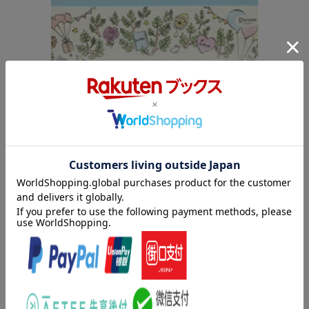
内容紹介（出版社より）
みなさまからの熱い声におこたえし、大復活！
妊娠期から子どもが12歳になるまで書き込める
ありそうでなかった
世界でひとつの「母子手帳」
あのときの思い、あの瞬間、ささやかな日々のこと……
忘れたくないすべてを、この一冊に
小児科医監修だからいざというときに役立つ情報満載！子どもの
成長にあわせた悩みに寄り添う母子手帳