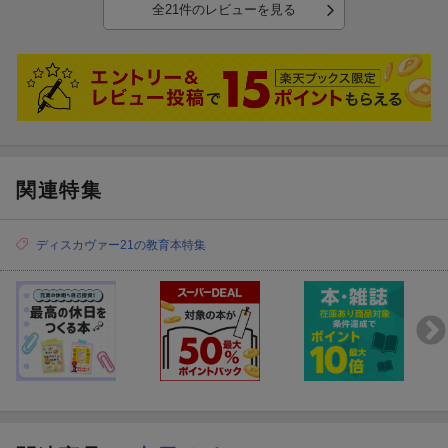
それとB5サイズ？でページ数が多いので書きずらいページがあった
全21件のレビューを見る
りします。
関連特集
子どもがこんなとき、どうする？
子どもには病気やケガなどのトラブルがつきもの。
とくに言葉を話せない赤ちゃんの病気は、ママが気付いてケアし
ディスカヴァー21の教育本特集
てあげることが大切です。
子どもの様子がおかしいとき、症状別にホームケアのポイントや
受診の目安を記載しています。
正しい知識を持って、子どもの病気やケガに備えましょう。
予防接種について役立つ情報も
予防接種を受けるための準備や接種前と接種後の注意ポイント、
予防接種を受ける時期の目安がわかるカレンダーがついていま
す。