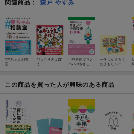
関連商品
：
森戸 やすみ
更新日：2025年10月23日
#赤ちゃん相談
びょうきのよぼ
小児科医ママと
一生つかえる！
室
う
パパのやさしい
おまもりルール
予防接種BOOK
えほん 全3巻
この商品を買った人が興味のある商品