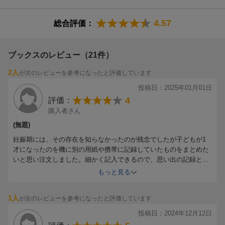
家族だけの出産ストーリーをつづることができます。
4.57
総合評価：
★ベビー時代は、健康状態を毎日細かく記録
授乳、食事、排泄、ねんねなどを細かく管理できる時間軸フォー
マットをご用意。毎日刻々と変わる0歳児ベビーの成長を楽しく書
ブックスのレビュー（21件）
きとめましょう。
2人
が次のレビューを参考になったと評価しています
おなかの中の赤ちゃんとの日々を
★1歳から3歳までは月ごとに4歳から12歳までは1年ごとに成長を
10カ月間の旅のあいだに感じた妊娠がわかったときの気持ちやど
投稿日：2025年01月01日
記録
んなパパとママになりたいか？など、初心を忘れないよう今感じ
4
評価：
思わず笑ってしまったこと、日々の小さな発見、そのときのお気
ている大切な気持ちを書きとめておきましょう。
購入者さん
に入りなどをどんどん書いていきましょう。
いつか子どもに話してあげたい生まれた日のこと
(無題)
待ちに待った赤ちゃんに会うことができた日。
妊娠期には、その存在を知らなかったのが残念でしたが子どもが1
★はじめて「できた! 」記念日や行事などを記録できるメモリアル
はじめて赤ちゃんを見たときの気持ちや生まれたときの思い出な
才になったのを機に別の用紙や携帯に記録していたものをまとめた
ページ
ど、たくさん頑張ったあなたの出産ストーリーと、小さな赤ちゃ
いと思い注文しました。細かく記入できるので、思い出の記録とし
笑った、立った、しゃべった……はじめての瞬間は残しておきた
んと過ごすあたたかな日々を、書きとめておきましょう。
て残していきたいです。
もっと見る
いもの。
0歳から12歳までの日々の成長を記録
お七夜、お食い初め、初節句、お誕生日、クリスマスなどの行事
を写真とともに残すページもご用意。
1人
が次のレビューを参考になったと評価しています
投稿日：2024年12月12日
★ストレスフリーな本文用紙と製本