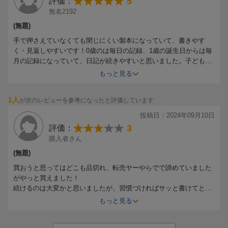
5
評価：
裏写りしない用紙と、ひらいたときにパタンと水平になる手帳製
無名2192
本を採用。
(無題)
さまざまなペンで自由に書き込んだり、写真を貼ったりと、あな
ただけの手帳に。
手で押さえていなくても閉じにくい製本になっていて、書きやす
く・見返しやすいです！0歳のは毎日の記録、1歳の誕生日からは毎
月の記録になっていて、日記が続きやすいと思いました。子どもが
☆SNS「#12年母子手帳」で、ぜひ感想や使い方を教えてくださ
大きくなったときに渡して喜んでもらえると嬉しいです。
い。
もっと見る
日々の成長記録やささいな変化も記録できる1週間1ページ
1人
見開きの週間カレンダーは毎日の授乳や排泄など細かく記録した
が次のレビューを参考になったと評価しています
り、悩みや感じたことを自由に書き込めます。
投稿日：2024年09月10日
1歳から3歳までは毎月1ページずつ、4歳から12歳までは毎年1ペ
3
評価：
ージずつ、成長を記録
購入者さん
今月できたことやいまのお気に入りなど振り返って見返しても楽
(無題)
しい成長記録内容が満載です。1本の木のように、すくすく、ぐん
ぐん成長していくさまを見逃さないように、書きとめておきまし
買おうと思ってはどこも品切れ、転売ヤーやらでで諦めていました
がやっと買えました！
ょう。
続けるのは大変かと思いましたが、習慣づければサッと書けてとて
いざというときに読んでおきたい小児科医によるアドバイス
も良いです。
もっと見る
ただ、思っていたより紙質が薄く…後ろに文字が移ります。
せっかく良いものなのに少し残念です。