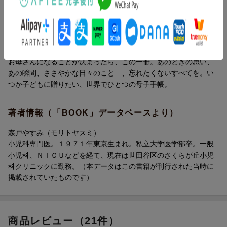
『妊娠期から12歳までをつづる 12年母子手帳』は、「こんな手帳
この本は、ママになることがわかったその日から、お子様が12歳
が欲しい! 」というパパ・ママの声に応えて生まれた手帳です。
になるまでの12年間を書きつづることができる、スペシャルな
文字通り、妊娠がわかったその瞬間から、子どもが12歳になるま
「母子手帳」です。
で使うことができます。
妊娠がわかったとき、パートナーと飛び上がって喜んだこと、お
内容紹介（「BOOK」データベースより）
妊娠期のできごと、出産の瞬間、子どもの日々の成長や記念日・
なかの中の赤ちゃんに話しかけたこと、たくさんたくさん頑張っ
行事の記録など、写真だけでは残せない、思い出深い瞬間をぜひ
お母さんになることが決まったら、この一冊。あのときの思い、
て赤ちゃんを産んだ日のこと、みんなが大喜びで赤ちゃんに会い
書きとめてみてください。
あの瞬間、ささやかな日々のこと…、忘れたくないすべてを。い
に来てくれたこと、赤ちゃんが寝てくれなくて一緒に泣いたこ
日付記入式なので、いつからでも使い始めることが可能。豊富な
つか子どもに贈りたい、世界でひとつの母子手帳。
と、はじめて歩き出したときのうれしい気持ち、一生懸命お話し
イラストも楽しく、プレゼントにぴったりです。
するようすに大笑いしたこと......。
医師監修による豊富な妊娠、育児情報コンテンツも満載。妊娠期
写真には残せない、忘れたくないその瞬間のすべてを書きとめて
著者情報（「BOOK」データベースより）
の気になること、子どもの病気や健康、予防接種のことなど、い
おきたい。そんなママたちの声に応えて、この手帳は生まれまし
ざというときにきっと役に立つはずです。
た。
森戸やすみ（モリトヤスミ）
いつの日かお子様が大人になり、巣立つとき、そっとこの本を渡
小児科専門医。１９７１年東京生まれ。私立大学医学部卒。一般
★妊娠期の思い出を記録
してあげてください。
小児科、ＮＩＣＵなどを経て、現在は世田谷区のさくらが丘小児
妊娠がわかったときのうれしい気持ち、おなかのベビーとすごし
妊娠がわかったとき、赤ちゃんが誕生したときの感動を記録
科クリニックに勤務。（本データはこの書籍が刊行された当時に
た日々、妊婦検診の記録、
掲載されていたものです）
ベビーのお名前候補、出産準備リストなど、使えるフォーマット
がいっぱい! 病院でもらう超音波写真を貼る場所もご用意。
★誕生時の感動を自分らしく記録
商品レビュー（21件）
出産までのエピソード、その日の印象的なできごとなど、自分や