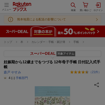
メニュー
熊本地震による配送の影響について
トップ
本
カレンダー・手帳・家計簿
手帳
スーパーDEAL
対象アイテム
妊娠期から12歳までをつづる 12年母子手帳 日付記入式手
帳
森戸 やすみ
（
21
件）
4
(↓)
手帳部門