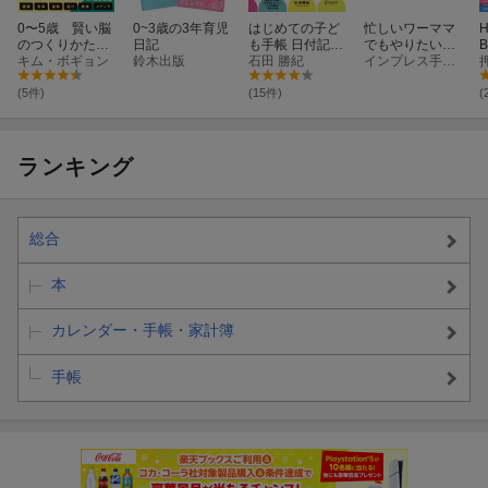
0〜5歳 賢い脳
0~3歳の3年育児
はじめての子ど
忙しいワーママ
H
のつくりかた
日記
も手帳 日付記入
でもやりたいこ
スタンフォード
キム・ボギョン
鈴木出版
式手帳
石田 勝紀
とが叶うママの
インプレス手帳編集部
大学博士でシリ
手帳 2027
コンバレーで2
(5件)
(15件)
(
児を育てたママ
の 脳科学 育児コ
ンサルティング
ランキング
総合
本
カレンダー・手帳・家計簿
手帳