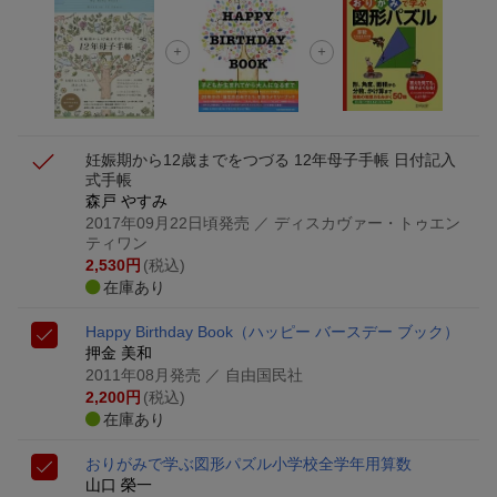
【スタンプカード】楽天ポイントもらえる＆抽選で豪華景品
が当たる！
エントリー＆3,000円以上購入で無料データSIM（3GB/月プ
ラン）が当たる！
妊娠期から12歳までをつづる 12年母子手帳 日付記入
式手帳
森戸 やすみ
2017年09月22日頃発売
／ ディスカヴァー・トゥエン
ティワン
2,530
円
(税込)
在庫あり
Happy Birthday Book（ハッピー バースデー ブック）
押金 美和
2011年08月発売
／ 自由国民社
2,200
円
(税込)
在庫あり
おりがみで学ぶ図形パズル
小学校全学年用算数
山口 榮一