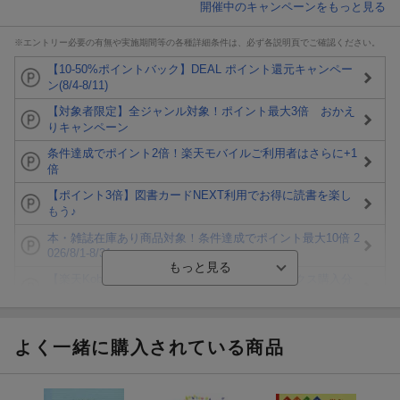
開催中のキャンペーンをもっと見る
※エントリー必要の有無や実施期間等の各種詳細条件は、必ず各説明頁でご確認ください。
【10-50%ポイントバック】DEAL ポイント還元キャンペー
ン(8/4-8/11)
【対象者限定】全ジャンル対象！ポイント最大3倍 おかえ
りキャンペーン
条件達成でポイント2倍！楽天モバイルご利用者はさらに+1
倍
【ポイント3倍】図書カードNEXT利用でお得に読書を楽し
もう♪
本・雑誌在庫あり商品対象！条件達成でポイント最大10倍 2
026/8/1-8/31
【楽天Kobo】初めての方！条件達成で楽天ブックス購入分
がポイント20倍
【楽天モバイルご利用者限定】条件達成で100万ポイント山
分け！
よく一緒に購入されている商品
【Rakuten Fashion×楽天ブックス】条件達成で10万ポイン
ト山分け