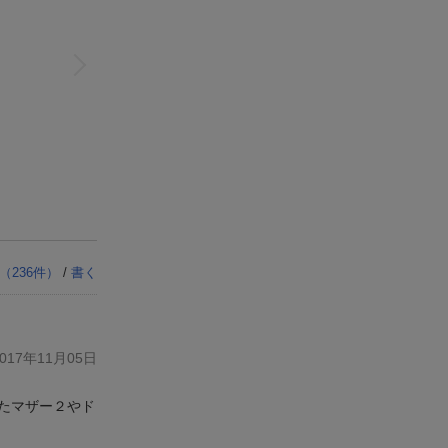
（
236
件）
/
書く
17年11月05日
たマザー２やド