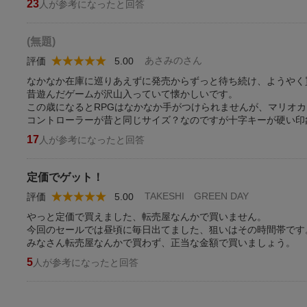
23
人が参考になったと回答
(無題)
あさみのさん
評価
5.00
なかなか在庫に巡りあえずに発売からずっと待ち続け、ようやく
昔遊んだゲームが沢山入っていて懐かしいです。
この歳になるとRPGはなかなか手がつけられませんが、マリオカ
コントローラーが昔と同じサイズ？なのですが十字キーが硬い印
17
人が参考になったと回答
定価でゲット！
TAKESHI GREEN DAY
評価
5.00
やっと定価で買えました、転売屋なんかで買いません。
今回のセールでは昼頃に毎日出てました、狙いはその時間帯です
みなさん転売屋なんかで買わず、正当な金額で買いましょう。
5
人が参考になったと回答