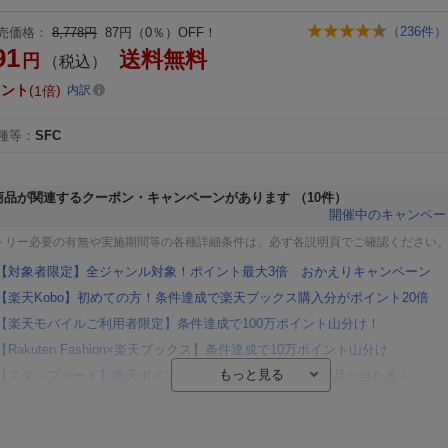
（
236
件）
売価格：
8,778円
87円（0％）OFF！
91
送料無料
円
（税込）
イント
1倍
内訳
種等
：
SFC
商品が関連するクーポン・キャンペーンがあります
（10件）
開催中のキャンペー
トリー必要の有無や実施期間等の各種詳細条件は、必ず各説明頁でご確認ください
【対象者限定】全ジャンル対象！ポイント最大3倍 おかえりキャンペーン
【楽天Kobo】初めての方！条件達成で楽天ブックス購入分がポイント20倍
【楽天モバイルご利用者限定】条件達成で100万ポイント山分け！
【Rakuten Fashion×楽天ブックス】条件達成で10万ポイント山分け
【スタンプカード】楽天ポイントもらえる＆抽選で豪華景品が当たる！
楽天モバイル紹介キャンペーンの拡散で300円OFFクーポン進呈
条件達成で楽天限定・宝塚歌劇 宙組貸切公演ペアチケットが当たる