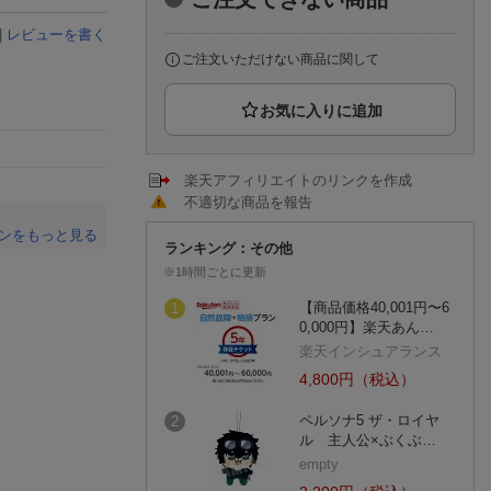
楽天チケット
エンタメニュース
|
レビューを書く
推し楽
ご注文いただけない商品に関して
楽天アフィリエイトのリンクを作成
不適切な商品を報告
ンをもっと見る
ランキング：その他
。
※1時間ごとに更新
【商品価格40,001円〜6
1
0,000円】楽天あん…
楽天インシュアランス
4,800円（税込）
ペルソナ5 ザ・ロイヤ
2
ル 主人公×ぶくぶ…
empty