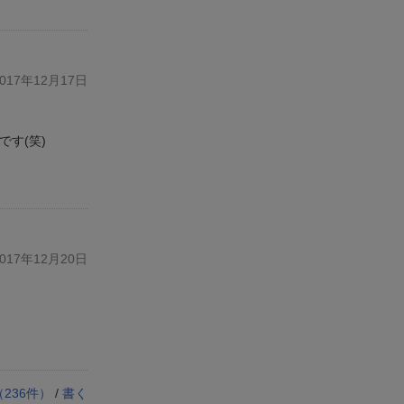
17年12月17日
す(笑)
17年12月20日
（
236
件）
/
書く