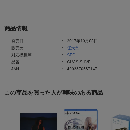
商品情報
発売日
：
2017年10月05日
販売元
：
任天堂
対応機種等
：
SFC
品番
：
CLV-S-SHVF
JAN
：
4902370537147
この商品を買った人が興味のある商品