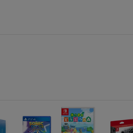
エントリー＆条件達成で『鬼滅の刃』オリジナルきんちゃく袋が当たる！
【楽天24】日用品の楽天24と楽天ブックス買いまわりでクーポン★
【楽天市場】対象のUlike製品ご購入で2,000ポイント！