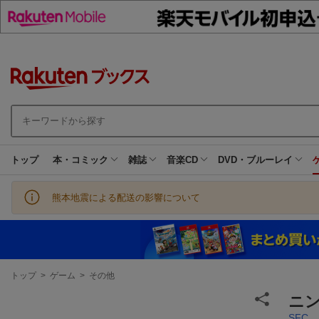
トップ
本・コミック
雑誌
音楽CD
DVD・ブルーレイ
熊本地震による配送の影響について
現
トップ
>
ゲーム
>
その他
在
地
ニ
SFC