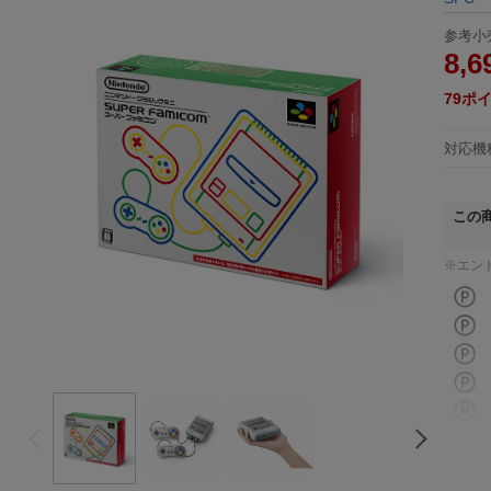
参考小
8,6
79
ポ
対応機
この
※エン