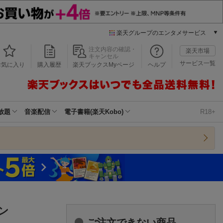
楽天グループのエンタメサービス
本/ゲーム/CD/DVD
注文内容の確認・
楽天市場
キャンセル
楽天ブックス
サービス一覧
お気に入り
購入履歴
楽天ブックスMyページ
ヘルプ
電子書籍
楽天Kobo
雑誌読み放題
楽天マガジン
放題
音楽配信
電子書籍(楽天Kobo)
R18+
音楽配信
楽天ミュージック
動画配信
楽天TV
動画配信ガイド
Rakuten PLAY
無料テレビ
Rチャンネル
ン
チケット
ご注文できない商品