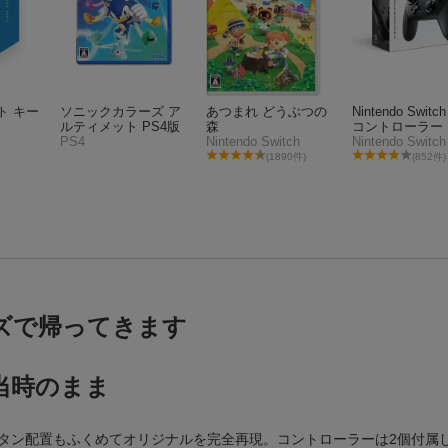
ト キー
ソニックカラーズ ア
あつまれ どうぶつの
Nintendo Switch
ルティメット PS4版
森
コントローラー
PS4
Nintendo Switch
Nintendo Switch
(1890件)
(852件)
ズで帰ってきます
当時のまま
タン配置もふくめてオリジナルを完全再現。コントローラーは2個付属