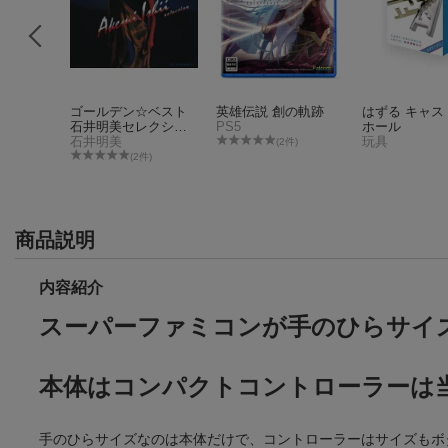
クス限定
ゴールデン☆ベスト
英雄伝説 創の軌跡
はずる キャス
闘スマッ
石井明美セレクショ
PS5
ホール
ズ SPE
tch
ン
石井明美
玩具
(2件)
ーパーマリ
115件)
(2件)
ー2種)
商品説明
内容紹介
スーパーファミコンが手のひらサイ
本体はコンパクトコントローラーは
手のひらサイズなのは本体だけで、コントローラーはサイズもボ