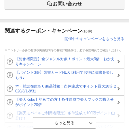
お問い合わせ
関連するクーポン・キャンペーン
(10件)
開催中のキャンペーンをもっと見る
※エントリー必要の有無や実施期間等の各種詳細条件は、必ず各説明頁でご確認ください。
【対象者限定】全ジャンル対象！ポイント最大3倍 おかえ
りキャンペーン
【ポイント3倍】図書カードNEXT利用でお得に読書を楽し
もう♪
本・雑誌在庫あり商品対象！条件達成でポイント最大10倍 2
026/8/1-8/31
【楽天Kobo】初めての方！条件達成で楽天ブックス購入分
がポイント20倍
【楽天モバイルご利用者限定】条件達成で100万ポイント山
分け！
【Rakuten Fashion×楽天ブックス】条件達成で10万ポイン