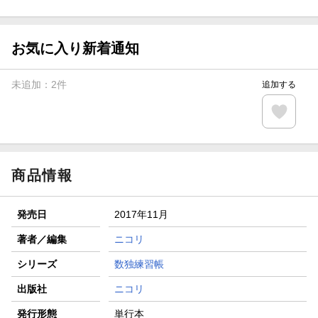
ト山分け
【スタンプカード】楽天ポイントもらえる＆抽選で豪華景品
が当たる！
お気に入り新着通知
エントリー＆3,000円以上購入で無料データSIM（3GB/月プ
ラン）が当たる！
未追加：
2
件
追加する
楽天モバイル紹介キャンペーンの拡散で300円OFFクーポン
進呈
条件達成で楽天限定・宝塚歌劇 宙組貸切公演ペアチケット
が当たる
商品情報
発売日
2017年11月
著者／編集
ニコリ
シリーズ
数独練習帳
出版社
ニコリ
発行形態
単行本