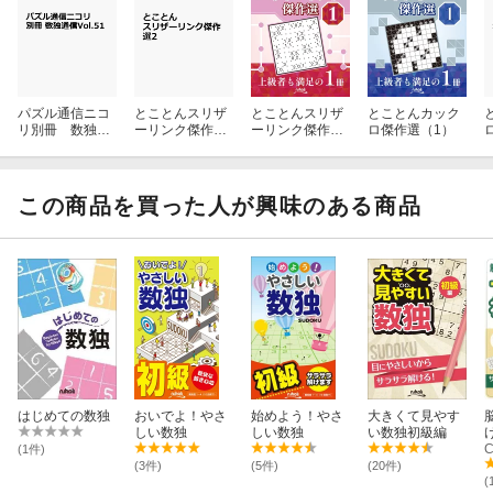
パズル通信ニコ
とことんスリザ
とことんスリザ
とことんカック
リ別冊 数独通
ーリンク傑作選
ーリンク傑作選
ロ傑作選（1）
信Vol.51
2
（1）
この商品を買った人が興味のある商品
はじめての数独
おいでよ！やさ
始めよう！やさ
大きくて見やす
しい数独
しい数独
い数独初級編
C
(1件)
(3件)
(5件)
(20件)
(